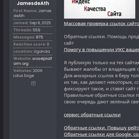
t
JamesdeAth
e
First Name
James
r
deAth
Joined
Sep 9, 2025
Массовая проверка ссылок сайто
Threads
559
Обратные ссылки. Помощь продв
Messages
875
сайт
Reaction score
0
Помогу в повышении ИКС вашег
Location
Uganda
Website
waselplatf
Я публикую только на тех сайтах
orm.org
бывают жалобы от владельцев с
Vehicles
2006
Для анкорных ссылок я беру т
Lotus Exige
их так, как делают некоторые, с
фиксируют такое, и ставят сайт 
Правильные обратные ссылки пр
свою очередь дают зелёный свет
сервис обратные ссылки
Обратные ссылки. Повышу рейт
Обратные ссылки для Google, с