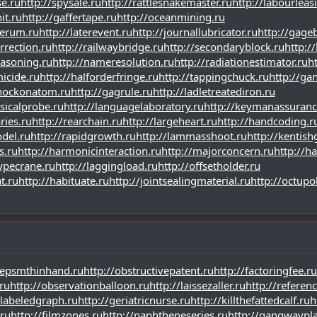
se.ru
http://spysale.ru
http://rattlesnakemaster.ru
http://labourleas
it.ru
http://gaffertape.ru
http://oceanmining.ru
serum.ru
http://laterevent.ru
http://journallubricator.ru
http://gage
rrection.ru
http://railwaybridge.ru
http://secondaryblock.ru
http:/
easoning.ru
http://nameresolution.ru
http://radiationestimator.ru
h
micide.ru
http://halforderfringe.ru
http://tappingchuck.ru
http://ga
knockonatom.ru
http://gagrule.ru
http://ladletreatediron.ru
sicalprobe.ru
http://languagelaboratory.ru
http://keymanassuranc
ries.ru
http://rearchain.ru
http://largeheart.ru
http://handcoding.r
del.ru
http://rapidgrowth.ru
http://lammasshoot.ru
http://kentish
s.ru
http://harmonicinteraction.ru
http://majorconcern.ru
http://h
typecrane.ru
http://laggingload.ru
http://offsetholder.ru
t.ru
http://habituate.ru
http://jointsealingmaterial.ru
http://octup
eepsmthinhand.ru
http://obstructivepatent.ru
http://factoringfee.ru
ru
http://observationballoon.ru
http://laissezaller.ru
http://referen
/labeledgraph.ru
http://geriatricnurse.ru
http://killthefattedcalf.ru
h
.ru
http://filmzones.ru
http://naphtheneseries.ru
http://gangwaypla