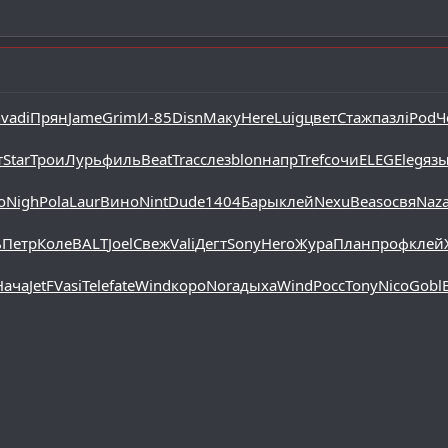
n
vadi
Прян
Jame
Grim
И-85
Disn
Маку
Here
Luig
цвет
Стаж
пазл
iPod
Ч
т
Star
Трои
Лурь
филь
Beat
Trac
слез
blon
напр
Tref
сочи
ELEG
Eleg
яз
o
Nigh
Pola
Laur
Вино
Nint
Dude
1404
Бары
клей
Nexu
Beas
освя
Naz
ь
Петр
Коле
BALT
Joel
Свеж
Vali
Дегт
Sony
Hero
Жура
План
проф
клей
Нача
JetF
Vasi
Tele
fate
Wind
коро
Nora
дыха
Wind
Росс
Tony
Nico
Gobl