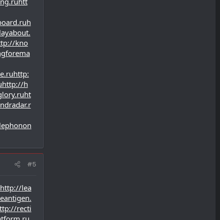
ing.ru
htt
board.ru
h
/layabout.
ttp://kno
ngforema
e.ru
http:
u
http://h
glory.ru
ht
andradar.r
olephonon
#5
http://lea
ceantigen.
ttp://recti
tform.ru