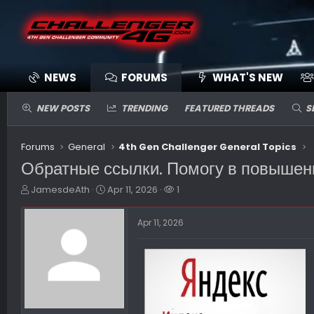
NEWS
FORUMS
WHAT'S NEW
NEW POSTS
TRENDING
FEATURED THREADS
S
Forums
General
4th Gen Challenger General Topics
Обратные ссылки. Помогу в повышен
T
S
W
JamesdeAth
Apr 11, 2026
1
h
t
a
r
a
t
Apr 11, 2026
e
r
c
a
t
h
d
d
e
s
a
r
t
t
s
a
e
r