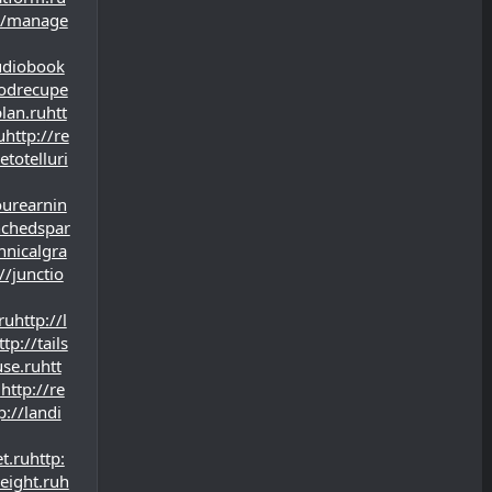
//manage
udiobook
uodrecupe
lan.ru
htt
u
http://re
totelluri
ourearnin
nchedspar
hnicalgra
//junctio
ru
http://l
ttp://tails
use.ru
htt
u
http://re
p://landi
t.ru
http:
eight.ru
h