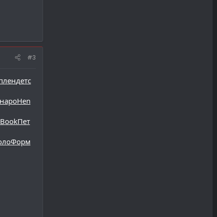
#3
плен
детс
наро
Hen
Book
Пет
оло
Форм