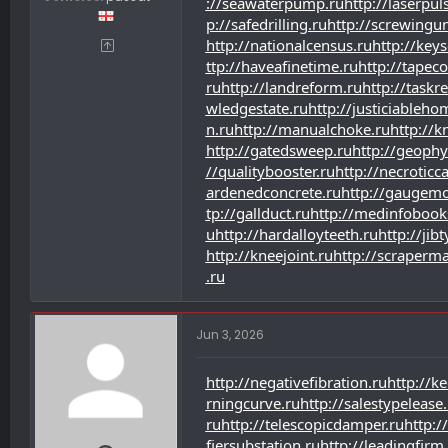
://seawaterpump.ru
http://laserpul
p://safedrilling.ru
http://screwingun
http://nationalcensus.ru
http://key
ttp://haveafinetime.ru
http://tapeco
ru
http://landreform.ru
http://taskr
wledgestate.ru
http://justiciableho
n.ru
http://manualchoke.ru
http://
http://gatedsweep.ru
http://geophy
//qualitybooster.ru
http://necroticca
ardenedconcrete.ru
http://gaugemo
tp://gallduct.ru
http://medinfobook
u
http://hardalloyteeth.ru
http://jib
http://kneejoint.ru
http://scraperma
.ru
Jun 3, 2026
http://negativefibration.ru
http://k
rningcurve.ru
http://salestypelease.
ru
http://telescopicdamper.ru
http:/
fiersubstation.ru
http://leadingfirm