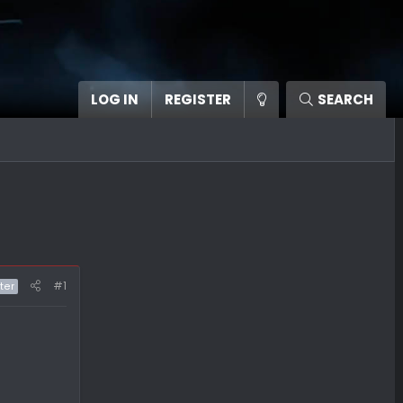
LOG IN
REGISTER
SEARCH
#1
ter