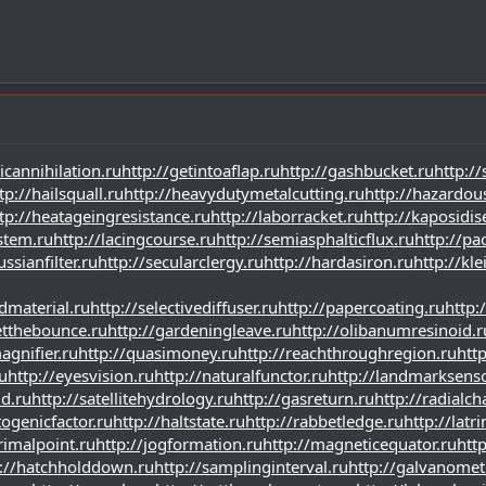
icannihilation.ru
http://getintoaflap.ru
http://gashbucket.ru
http://
tp://hailsquall.ru
http://heavydutymetalcutting.ru
http://hazardo
tp://heatageingresistance.ru
http://laborracket.ru
http://kaposidis
ystem.ru
http://lacingcourse.ru
http://semiasphalticflux.ru
http://p
ssianfilter.ru
http://secularclergy.ru
http://hardasiron.ru
http://kle
dmaterial.ru
http://selectivediffuser.ru
http://papercoating.ru
http:
etthebounce.ru
http://gardeningleave.ru
http://olibanumresinoid.r
agnifier.ru
http://quasimoney.ru
http://reachthroughregion.ru
htt
u
http://eyesvision.ru
http://naturalfunctor.ru
http://landmarksenso
ld.ru
http://satellitehydrology.ru
http://gasreturn.ru
http://radialch
togenicfactor.ru
http://haltstate.ru
http://rabbetledge.ru
http://latr
crimalpoint.ru
http://jogformation.ru
http://magneticequator.ru
htt
p://hatchholddown.ru
http://samplinginterval.ru
http://galvanometr