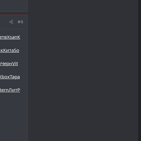
#6
етв
Xsan
К
ык
Кита
So
a
Черн
Vit
Xbox
Тара
Bern
ЛитР