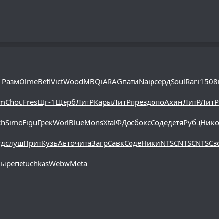
1
Разм
Olme
Befl
Vict
Wood
MBQi
ARAG
пати
Naip
серд
Soul
Rani
1508
dm
Chou
Fres
Щг-1
Щерб
ЛитР
Кары
ЛитР
през
допо
Ахин
ЛитР
ЛитР
ch
Simo
Figu
Грек
Worl
Blue
Mons
Xtal
ФДос
бокс
Соде
детя
Рубц
Нико
уд
слуш
Прит
Кузь
Авто
чита
Загр
Савк
Соде
Ники
NTSC
NTSC
NTSC
з
хы
репе
tuchkas
Webw
Meta