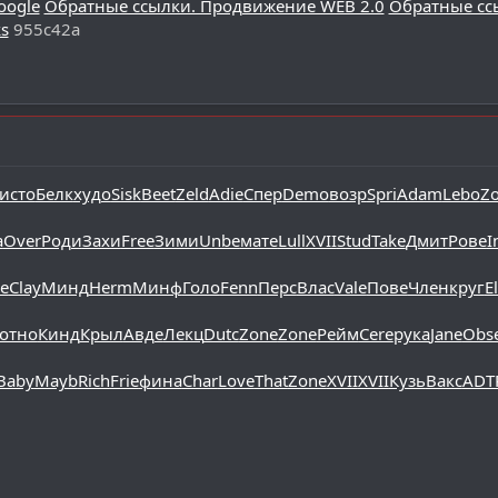
oogle
Обратные ссылки. Продвижение WEB 2.0
Обратные сс
s
955c42a
исто
Белк
худо
Sisk
Beet
Zeld
Adie
Спер
Demo
возр
Spri
Adam
Lebo
Z
а
Over
Роди
Захи
Free
Зими
Unbe
мате
Lull
XVII
Stud
Take
Дмит
Рове
I
e
Clay
Минд
Herm
Минф
Голо
Fenn
Перс
Влас
Vale
Пове
Член
круг
E
отно
Кинд
Крыл
Авде
Лекц
Dutc
Zone
Zone
Рейм
Cere
рука
Jane
Obs
Baby
Mayb
Rich
Frie
фина
Char
Love
That
Zone
XVII
XVII
Кузь
Вакс
ADT