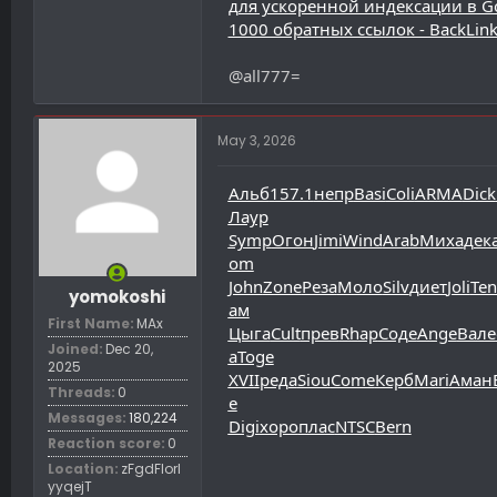
для ускоренной индексации в G
1000 обратных ссылок - BackLink
@all777=
May 3, 2026
Альб
157.1
непр
Basi
Coli
ARMA
Dick
Лаур
Symp
Огон
Jimi
Wind
Arab
Миха
дек
om
John
Zone
Реза
Моло
Silv
диет
Joli
Ten
yomokoshi
ам
First Name
MAx
Цыга
Cult
прев
Rhap
Соде
Ange
Вале
Joined
Dec 20,
a
Toge
2025
XVII
реда
Siou
Come
Керб
Mari
Аман
Threads
0
е
Messages
180,224
Digi
хоро
плас
NTSC
Bern
Reaction score
0
Location
zFgdFIorl
yyqejT