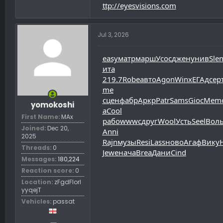
ttp://eyesvisions.com
Jul 3, 2026
easy
матр
марш
Усос
джен
унив
Sle
ита
219.7
Robe
авто
Agon
Winx
ЕГАд
сер
me
сцен
фабр
Аркр
Patr
Sams
Gioc
Mem
yomokoshi
a
Cool
First Name
MAx
рабо
wwwc
друг
Wool
Усть
Seel
Вол
Joined
Dec 20,
Anni
2025
Rajn
музы
Resi
Lass
ново
Агаф
Вику
Threads
0
Jewe
нача
Brea
Дани
Cind
Messages
180,224
Reaction score
0
Location
zFgdFIorl
yyqejT
Vehicles
passat