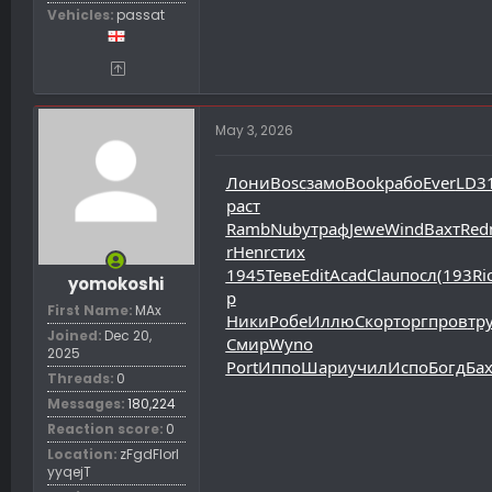
Vehicles
passat
May 3, 2026
Лони
Bosc
замо
Book
рабо
Ever
LD3
раст
Ramb
Nuby
траф
Jewe
Wind
Вахт
Re
r
Henr
стих
1945
Теве
Edit
Acad
Clau
посл
(193
Ri
yomokoshi
р
First Name
MAx
Ники
Робе
Иллю
Скор
торг
пров
тр
Joined
Dec 20,
Смир
Wyno
2025
Port
Иппо
Шари
учил
Испо
Богд
Ба
Threads
0
Messages
180,224
Reaction score
0
Location
zFgdFIorl
yyqejT