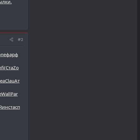
ылки.
#2
one
фарф
nfi
(Ста
Zo
lea
Clau
Ат
e
Wall
Par
R
инст
асп