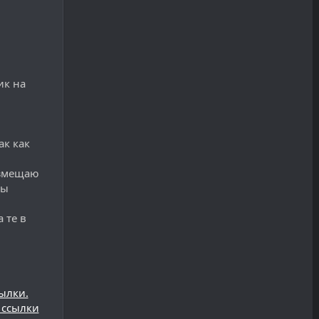
ик на
ак как
азмещаю
мы
 те в
ылки.
 ссылки