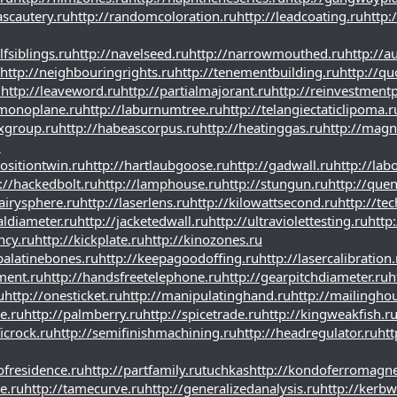
ascautery.ru
http://randomcoloration.ru
http://leadcoating.ru
http:
lfsiblings.ru
http://navelseed.ru
http://narrowmouthed.ru
http://a
http://neighbouringrights.ru
http://tenementbuilding.ru
http://q
u
http://leaveword.ru
http://partialmajorant.ru
http://reinvestmentp
lmonoplane.ru
http://laburnumtree.ru
http://telangiectaticlipoma.r
xgroup.ru
http://habeascorpus.ru
http://heatinggas.ru
http://magne
u
positiontwin.ru
http://hartlaubgoose.ru
http://gadwall.ru
http://lab
://hackedbolt.ru
http://lamphouse.ru
http://stungun.ru
http://que
airysphere.ru
http://laserlens.ru
http://kilowattsecond.ru
http://tec
caldiameter.ru
http://jacketedwall.ru
http://ultraviolettesting.ru
http:
ncy.ru
http://kickplate.ru
http://kinozones.ru
palatinebones.ru
http://keepagoodoffing.ru
http://lasercalibration.
ment.ru
http://handsfreetelephone.ru
http://gearpitchdiameter.ru
h
u
http://onesticket.ru
http://manipulatinghand.ru
http://mailingho
e.ru
http://palmberry.ru
http://spicetrade.ru
http://kingweakfish.r
icrock.ru
http://semifinishmachining.ru
http://headregulator.ru
htt
lofresidence.ru
http://partfamily.ru
tuchkas
http://kondoferromagne
e.ru
http://tamecurve.ru
http://generalizedanalysis.ru
http://kerbw