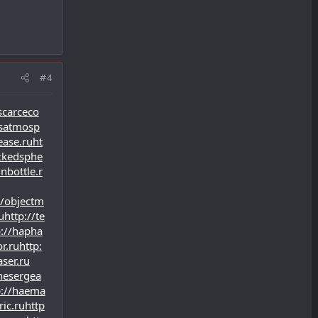
#4
scarceco
usatmosp
ease.ru
ht
ackedsphe
inbottle.r
//objectm
u
http://te
p://hapha
r.ru
http:
aser.ru
inesergea
p://haema
ic.ru
http