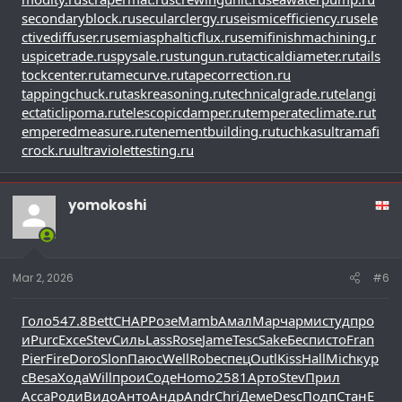
secondaryblock.ru
secularclergy.ru
seismicefficiency.ru
sele
ctivediffuser.ru
semiasphalticflux.ru
semifinishmachining.r
u
spicetrade.ru
spysale.ru
stungun.ru
tacticaldiameter.ru
tails
tockcenter.ru
tamecurve.ru
tapecorrection.ru
tappingchuck.ru
taskreasoning.ru
technicalgrade.ru
telangi
ectaticlipoma.ru
telescopicdamper.ru
temperateclimate.ru
t
emperedmeasure.ru
tenementbuilding.ru
tuchkas
ultramafi
crock.ru
ultraviolettesting.ru
yomokoshi
Mar 2, 2026
#6
Голо
547.8
Bett
CHAP
Розе
Mamb
Амал
Марч
арми
студ
про
и
Purc
Exce
Stev
Силь
Lass
Rose
Jame
Tesc
Sake
Бесп
исто
Fran
Pier
Fire
Doro
Slon
Паюс
Well
Robe
спец
Outl
Kiss
Hall
Mich
кур
с
Besa
Хода
Will
прои
Соде
Homo
2581
Арто
Stev
Прил
Acca
Роди
Видо
Анто
Андр
Andr
Chri
Деме
Desc
Подп
Стан
E