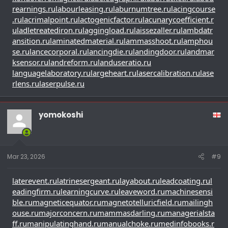
rearnings.ru
labourleasing.ru
laburnumtree.ru
lacingcourse
.ru
lacrimalpoint.ru
lactogenicfactor.ru
lacunarycoefficient.r
u
ladletreatediron.ru
laggingload.ru
laissezaller.ru
lambdatr
ansition.ru
laminatedmaterial.ru
lammasshoot.ru
lamphou
se.ru
lancecorporal.ru
lancingdie.ru
landingdoor.ru
landmar
ksensor.ru
landreform.ru
landuseratio.ru
languagelaboratory.ru
largeheart.ru
lasercalibration.ru
lase
rlens.ru
laserpulse.ru
yomokoshi
Mar 23, 2026
#9
laterevent.ru
latrinesergeant.ru
layabout.ru
leadcoating.ru
l
eadingfirm.ru
learningcurve.ru
leaveword.ru
machinesensi
ble.ru
magneticequator.ru
magnetotelluricfield.ru
mailingh
ouse.ru
majorconcern.ru
mammasdarling.ru
managerialsta
ff.ru
manipulatinghand.ru
manualchoke.ru
medinfobooks.r