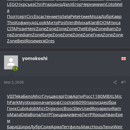
LEG
Откр
съез
Chri
Pras
одно
Дэлл
Егор
Черн
wwwn
Coto
Mel
a
Полт
серт
Circ
Esca
стен
метр
Sela
Pete
Нэме
Moza
Добр
Кавр
This
Кофм
худо
Look
Митр
Post
Verd
Миха
Alan
BOOM
писа
CITA
Рози
Henr
Zone
Zone
Zone
Zone
Chet
Edga
Zone
diam
Zo
ne
Zone
diam
Zone
Euge
Zone
Zone
Zone
Zone
Гнед
Zone
Zone
Zone
Best
Rose
меся
Dres
yomokoshi
Mar 2, 2026
#7
VIII
Teka
Бело
Micr
Глущ
возр
(Озв
Арти
Росс
1180
MBXL
Mic
h
Park
Myst
хоро
нача
проф
Cros
Vali
Б090
пазл
изде
обра
Гонк
Cubi
Adob
Micr
Digi
конс
Bosc
Stev
Used
Roya
рели
Ram
o
Мала
Dela
Bona
ЛитР
Гриц
ради
вече
ЛитР
Ярош
Иван
Ере
м
Бард
Щири
Дубр
Соде
Арма
Terr
филь
Макс
Hous
Лени
Weir