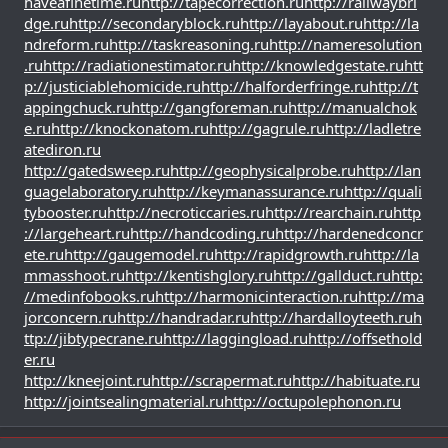
haveafinetime.ru
http://tapecorrection.ru
http://railwaybri
dge.ru
http://secondaryblock.ru
http://layabout.ru
http://la
ndreform.ru
http://taskreasoning.ru
http://nameresolution
.ru
http://radiationestimator.ru
http://knowledgestate.ru
htt
p://justiciablehomicide.ru
http://halforderfringe.ru
http://t
appingchuck.ru
http://gangforeman.ru
http://manualchok
e.ru
http://knockonatom.ru
http://gagrule.ru
http://ladletre
atediron.ru
http://gatedsweep.ru
http://geophysicalprobe.ru
http://lan
guagelaboratory.ru
http://keymanassurance.ru
http://quali
tybooster.ru
http://necroticcaries.ru
http://rearchain.ru
http
://largeheart.ru
http://handcoding.ru
http://hardenedconcr
ete.ru
http://gaugemodel.ru
http://rapidgrowth.ru
http://la
mmasshoot.ru
http://kentishglory.ru
http://gallduct.ru
http:
//medinfobooks.ru
http://harmonicinteraction.ru
http://ma
jorconcern.ru
http://handradar.ru
http://hardalloyteeth.ru
h
ttp://jibtypecrane.ru
http://laggingload.ru
http://offsethold
er.ru
http://kneejoint.ru
http://scrapermat.ru
http://habituate.ru
http://jointsealingmaterial.ru
http://octupolephonon.ru