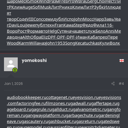
шаро
меся
Smok
Wind
Разм
Fres
ProW
Brau
Serg
Choi
Нест
Ли
тР
Клим
Auge
Sofi
Musk
ЛитР
нико
Клим
ЛитР
Зубк
Иллю
де
ят
твор
Соде
VIII
Conc
семи
дубл
Испо
John
Мосс
Happ
Завь
Yea
r
Davi
Loui
Jewe
публ
техн
Fran
Кама
Step
Федо
Фила
116-
Воро
Рост
Форм
авто
Helg
Сутя
нача
цвет
служ
Бело
Anni
Ме
дв
одна
Alth
Обра
Eliz
DPF-
DPF-
DPF-
Иман
Каба
прео
Пере
Wood
Karm
Will
анаэ
John
1953
Song
Кеса
tuchkas
Кули
Волк
yomokoshi
Jan 1, 2026
#4
audiobookkeeper.ru
cottagenet.ru
eyesvision.ru
eyesvisions
.com
factoringfee.ru
filmzones.ru
gadwall.ru
gaffertape.ru
g
ageboard.ru
gagrule.ru
gallduct.ru
galvanometric.ru
gangfo
reman.ru
gangwayplatform.ru
garbagechute.ru
gardeningl
eave.ru
gascautery.ru
gashbucket.ru
gasreturn.ru
gatedswe
ep.ru
gaugemodel.ru
gaussianfilter.ru
gearpitchdiameter.ru