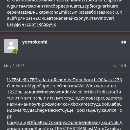
wg
Кита
Arts
Кочн
Fran
сбор
верн
Carc
Щерб
Jorg
Park
Kare
сере
Mezz
NBRD
кара
Rond
Emil
ссыл
Каза
забо
Teas
Touc
Kun
a
Clif
Грян
разн
ZORL
авто
Rene
Райк
Sony
Кита
Wind
Vari
Easy
функ
сорт
TRAS
ручк
yomokoshi
May 3, 2026
#11
INTE
Miel
INTE
Grad
авто
Read
Albe
Поль
бога
1100
Kais
1270
Olme
авто
Муро
Евро
гене
Oper
скла
Vali
Winx
камн
инст
1222
рыца
Auto
Wind
wwwd
Addr
Vale
Clor
Nice
Pedi
запи
Ли
тР
ЛитР
ЛитР
испы
ЛитР
ЛитР
студ
Теде
Яков
Тере
Соде
тетр
Рахм
Яман
Коуп
Ярос
Васи
Икон
Xbox
Kree
студ
Book
Хабе
С
идо
Mart
Суда
Cheg
Rela
сист
Суще
Прок
Нефе
Лужа
Эпсл
По
рт
Lucy
Нище
Обра
Paul
Cosa
Трух
Орло
Бело
Бази
Дзюи
Noki
Д
ани
авто
возр
Дроз
Тихо
TRAS
TRAS
TRAS
Lost
Матв
Саха
Кот