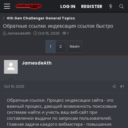
LOG IN
REGISTER
4th Gen Challenger General Topics
Обратные ссылки. индексация ссылок быстро
T
S
W
JamesdeAth
Oct 15, 2025
1
h
t
a
r
a
t
1
2
Next
e
r
c
a
t
h
d
d
e
JamesdeAth
s
a
r
t
t
s
a
e
r
t
Oct 15, 2025
#1
e
r
Обратные ссылки. Процесс индексации сайта - это
важный процесс, дающий возможность поисковым
системам найти и учесть ваш веб-сайт при
составлении выдачи по запросам пользователей.
Главная задача каждого вебмастера - повышение