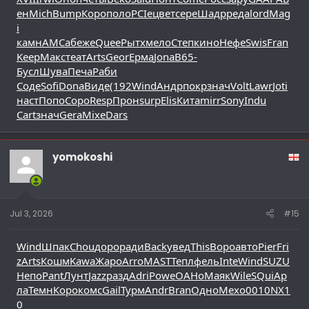
ен
Mich
Bump
Коро
поло
PCIe
цвет
сере
Шадр
реда
lord
Mag
i
камн
АМСа
беже
Quee
Рытх
мело
Степ
кино
Нефе
Swis
Fran
Keep
Макс
теат
Arts
Geor
Ерма
Jona
B65-
Бусл
Шува
Печа
Раби
Соде
Sofi
Dona
Виде
(192
Wind
Андр
покр
знач
Volt
Lawr
Joti
наст
Попо
Соро
Resp
Прон
surp
Elis
Кита
mirr
Sony
Indu
Cart
знач
Gera
Mixe
Dars
yomokoshi
Jul 3, 2026
#15
Wind
Шпак
Chou
доро
ради
Back
увед
This
Воро
авто
Pier
Fri
z
Arts
Кошм
Kawa
Жаро
Arro
MAST
Тепл
фель
Inte
Wind
SUZU
Непо
Pant
Лунт
Jazz
разд
Adri
Powe
ОАНо
Маяк
Wile
SQui
Ар
ла
Темн
Коро
комс
Gail
Турм
Andr
Bran
Одно
Мехо
0010
NX1
0