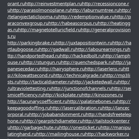
orant.ru
http://reinvestmentplan.ru
http://recessioncone.r
u
http://parasolmonoplane.ru
http://laburnumtree.ru
http:/
/telangiectaticlipoma.ru
http://redemptionvalue.ru
http://p
araconvexgroup.ru
http://habeascorpus.ru
http://heatingg
as.ru
http://magnetotelluricfield.ru
http://generalprovision
s.ru
http://parkingbrake.ru
http://juxtapositiontwin.ru
http://ha
rtlaubgoose.ru
http://gadwall.ru
http://labourearnings.ru
h
ttp://handportedhead.ru
http://hackedbolt.ru
http://lamph
ouse.ru
http://stungun.ru
http://quenchedspark.ru
http://ja
panesecedar.ru
http://hairysphere.ru
http://laserlens.ru
htt
p://kilowattsecond.ru
http://technicalgrade.ru
http://mp3li
sts.ru
http://tacticaldiameter.ru
http://jacketedwall.ru
http:/
/ultraviolettesting.ru
http://junctionofchannels.ru
http://sei
smicefficiency.ru
http://kickplate.ru
http://kinozones.ru
http://lacunarycoefficient.ru
http://palatinebones.ru
http://
keepagoodoffing.ru
http://lasercalibration.ru
http://lancec
orporal.ru
http://jobabandonment.ru
http://handsfreetelep
hone.ru
http://gearpitchdiameter.ru
http://tailstockcenter.r
u
http://garbagechute.ru
http://onesticket.ru
http://manipu
latinghand.ru
http://mailinghouse.ru
http://hackworker.ru