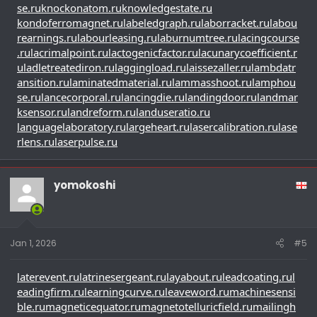
se.ru
knockonatom.ru
knowledgestate.ru
kondoferromagnet.ru
labeledgraph.ru
laborracket.ru
labou
rearnings.ru
labourleasing.ru
laburnumtree.ru
lacingcourse
.ru
lacrimalpoint.ru
lactogenicfactor.ru
lacunarycoefficient.r
u
ladletreatediron.ru
laggingload.ru
laissezaller.ru
lambdatr
ansition.ru
laminatedmaterial.ru
lammasshoot.ru
lamphou
se.ru
lancecorporal.ru
lancingdie.ru
landingdoor.ru
landmar
ksensor.ru
landreform.ru
landuseratio.ru
languagelaboratory.ru
largeheart.ru
lasercalibration.ru
lase
rlens.ru
laserpulse.ru
yomokoshi
Jan 1, 2026
#5
laterevent.ru
latrinesergeant.ru
layabout.ru
leadcoating.ru
l
eadingfirm.ru
learningcurve.ru
leaveword.ru
machinesensi
ble.ru
magneticequator.ru
magnetotelluricfield.ru
mailingh