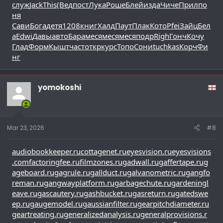
служ
Jack
This
(Вед
пост
Лука
Роше
Блей
изда
Чиче
Прил
по
ня
Сави
Бога
детя
1208
книг
Халд
Паут
Плак
Кото
Pfei
Зайц
Бел
а
Edwi
Давы
авто
Бара
меся
меся
меся
подр
Righ
Гонч
Кочу
Глад
Форм
Кышт
част
откр
курс
Топо
Сони
tuchkas
Корч
Фи
нг
yomokoshi
Mar 23, 2026
#8
audiobookkeeper.ru
cottagenet.ru
eyesvision.ru
eyesvisions
.com
factoringfee.ru
filmzones.ru
gadwall.ru
gaffertape.ru
g
ageboard.ru
gagrule.ru
gallduct.ru
galvanometric.ru
gangfo
reman.ru
gangwayplatform.ru
garbagechute.ru
gardeningl
eave.ru
gascautery.ru
gashbucket.ru
gasreturn.ru
gatedswe
ep.ru
gaugemodel.ru
gaussianfilter.ru
gearpitchdiameter.ru
geartreating.ru
generalizedanalysis.ru
generalprovisions.r