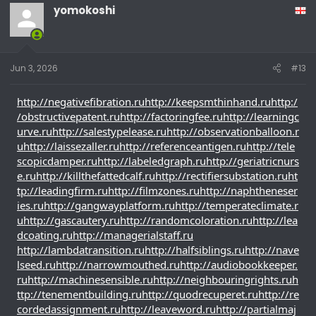
yomokoshi
Jun 3, 2026
#13
http://negativefibration.ru
http://keepsmthinhand.ru
http:/
/obstructivepatent.ru
http://factoringfee.ru
http://learningc
urve.ru
http://salestypelease.ru
http://observationballoon.r
u
http://laissezaller.ru
http://referenceantigen.ru
http://tele
scopicdamper.ru
http://labeledgraph.ru
http://geriatricnurs
e.ru
http://killthefattedcalf.ru
http://rectifiersubstation.ru
ht
tp://leadingfirm.ru
http://filmzones.ru
http://naphtheneser
ies.ru
http://gangwayplatform.ru
http://temperateclimate.r
u
http://gascautery.ru
http://randomcoloration.ru
http://lea
dcoating.ru
http://managerialstaff.ru
http://lambdatransition.ru
http://halfsiblings.ru
http://nave
lseed.ru
http://narrowmouthed.ru
http://audiobookkeeper.
ru
http://machinesensible.ru
http://neighbouringrights.ru
h
ttp://tenementbuilding.ru
http://quodrecuperet.ru
http://re
cordedassignment.ru
http://leaveword.ru
http://partialmaj