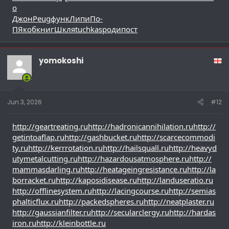
о
Джон
Peug
функ
Липи
По-
П
Якоб
книг
Шкля
tuchkas
роди
пост
yomokoshi
Jun 3, 2026
#12
http://geartreating.ru
http://hadronicannihilation.ru
http://
getintoaflap.ru
http://gashbucket.ru
http://scarcecommodi
ty.ru
http://kerrrotation.ru
http://hailsquall.ru
http://heavyd
utymetalcutting.ru
http://hazardousatmosphere.ru
http://
mammasdarling.ru
http://heatageingresistance.ru
http://la
borracket.ru
http://kaposidisease.ru
http://landuseratio.ru
http://offlinesystem.ru
http://lacingcourse.ru
http://semias
phalticflux.ru
http://packedspheres.ru
http://neatplaster.ru
http://gaussianfilter.ru
http://secularclergy.ru
http://hardas
iron.ru
http://kleinbottle.ru