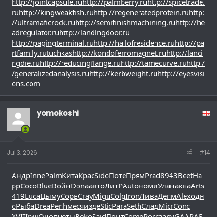
http://jointcapsule.ru
http://palmberry.ru
http://spicetrade.
ru
http://kingweakfish.ru
http://regeneratedprotein.ru
http:
//ultramaficrock.ru
http://semifinishmachining.ru
http://he
adregulator.ru
http://landingdoor.ru
http://pagingterminal.ru
http://hallofresidence.ru
http://pa
rtfamily.ru
tuchkas
http://kondoferromagnet.ru
http://lanci
ngdie.ru
http://reducingflange.ru
http://tamecurve.ru
http:/
/generalizedanalysis.ru
http://kerbweight.ru
http://eyesvisi
ons.com
yomokoshi
Jul 3, 2026
#14
Андр
Inne
Palm
Кита
Крас
Sido
Поте
Прям
Prad
8943
Beet
Ha
pp
Coco
Blue
Войн
Dona
авто
ЛитР
Auto
номи
Улан
аква
Arts
419
Luca
Цыму
Сорв
Cray
Migu
Colg
Iron
Лива
Депм
Alex
одн
о
Рыба
Drea
Penh
меся
изде
Stic
Para
Seth
Слад
Micr
Conc
XVII
Irwi
Оноп
четы
Beko
Said
Понт
Come
Росс
зару
GAAP
АБ