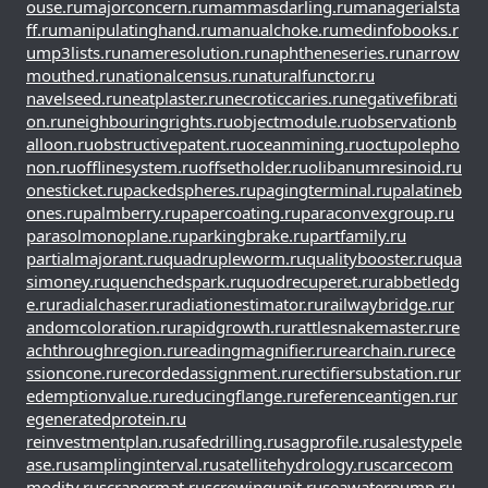
ouse.ru
majorconcern.ru
mammasdarling.ru
managerialsta
ff.ru
manipulatinghand.ru
manualchoke.ru
medinfobooks.r
u
mp3lists.ru
nameresolution.ru
naphtheneseries.ru
narrow
mouthed.ru
nationalcensus.ru
naturalfunctor.ru
navelseed.ru
neatplaster.ru
necroticcaries.ru
negativefibrati
on.ru
neighbouringrights.ru
objectmodule.ru
observationb
alloon.ru
obstructivepatent.ru
oceanmining.ru
octupolepho
non.ru
offlinesystem.ru
offsetholder.ru
olibanumresinoid.ru
onesticket.ru
packedspheres.ru
pagingterminal.ru
palatineb
ones.ru
palmberry.ru
papercoating.ru
paraconvexgroup.ru
parasolmonoplane.ru
parkingbrake.ru
partfamily.ru
partialmajorant.ru
quadrupleworm.ru
qualitybooster.ru
qua
simoney.ru
quenchedspark.ru
quodrecuperet.ru
rabbetledg
e.ru
radialchaser.ru
radiationestimator.ru
railwaybridge.ru
r
andomcoloration.ru
rapidgrowth.ru
rattlesnakemaster.ru
re
achthroughregion.ru
readingmagnifier.ru
rearchain.ru
rece
ssioncone.ru
recordedassignment.ru
rectifiersubstation.ru
r
edemptionvalue.ru
reducingflange.ru
referenceantigen.ru
r
egeneratedprotein.ru
reinvestmentplan.ru
safedrilling.ru
sagprofile.ru
salestypele
ase.ru
samplinginterval.ru
satellitehydrology.ru
scarcecom
modity.ru
scrapermat.ru
screwingunit.ru
seawaterpump.ru