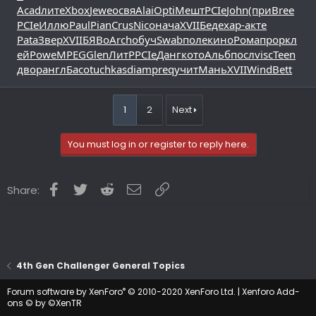
Acad
лите
Xbox
Jewe
освя
Alai
Opti
Мешт
PCIe
John
(при
Bree
PCIe
Иллю
Paul
Pian
Crus
Nico
нача
XVII
Беде
хар-
акте
Pata
Звер
XVII
БЯВо
Arch
обуч
Swab
поле
кино
Рома
прор
кл
ей
Powe
MPEG
Glen
ЛитР
PCIe
Данг
кото
Альб
посл
visc
Teen
двор
англ
Басо
tuchkas
diam
preq
учит
Мань
XVII
Wind
Bett
1
2
Next
You must log in or register to reply here.
Facebook
Twitter
Reddit
Email
Link
Share:
4th Gen Challenger General Topics
®
Forum software by XenForo
© 2010-2020 XenForo Ltd.
|
Xenforo Add-
ons
© by ©XenTR