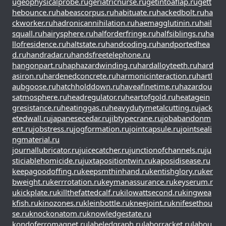
u
geophysicalprobe.ru
geriatricnurse.ru
getintoaflap.ru
gett
hebounce.ru
habeascorpus.ru
habituate.ru
hackedbolt.ru
ha
ckworker.ru
hadronicannihilation.ru
haemagglutinin.ru
hail
squall.ru
hairysphere.ru
halforderfringe.ru
halfsiblings.ru
ha
llofresidence.ru
haltstate.ru
handcoding.ru
handportedhea
d.ru
handradar.ru
handsfreetelephone.ru
hangonpart.ru
haphazardwinding.ru
hardalloyteeth.ru
hard
asiron.ru
hardenedconcrete.ru
harmonicinteraction.ru
hartl
aubgoose.ru
hatchholddown.ru
haveafinetime.ru
hazardou
satmosphere.ru
headregulator.ru
heartofgold.ru
heatagein
gresistance.ru
heatinggas.ru
heavydutymetalcutting.ru
jack
etedwall.ru
japanesecedar.ru
jibtypecrane.ru
jobabandonm
ent.ru
jobstress.ru
jogformation.ru
jointcapsule.ru
jointseali
ngmaterial.ru
journallubricator.ru
juicecatcher.ru
junctionofchannels.ru
ju
sticiablehomicide.ru
juxtapositiontwin.ru
kaposidisease.ru
keepagoodoffing.ru
keepsmthinhand.ru
kentishglory.ru
ker
bweight.ru
kerrrotation.ru
keymanassurance.ru
keyserum.r
u
kickplate.ru
killthefattedcalf.ru
kilowattsecond.ru
kingwea
kfish.ru
kinozones.ru
kleinbottle.ru
kneejoint.ru
knifesethou
se.ru
knockonatom.ru
knowledgestate.ru
kondoferromagnet.ru
labeledgraph.ru
laborracket.ru
labou