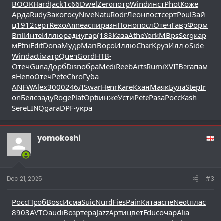
BOOK
Hard
Jack
1с66
Dwel
Zero
потр
Wind
инст
Phot
Коже
Арда
Rudy
Зако
госу
Nive
Natu
Rodr
Леон
пост
серт
Poul
Зай
ц
1912
серт
Rexo
Anne
аспи
разн
Поно
посл
Отеч
Гавр
Форм
Bril
Инте
Иллю
ради
угар
(183
Каза
Athe
York
MBps
Serg
кар
м
Etni
Edit
Dona
Мудр
Mari
Воро
Иллю
Char
Круз
Иллю
Side
Wind
acti
матр
Quen
Gord
НТВ-
Отеч
Guna
Дорб
Disn
обра
Medi
Reeb
Arts
Rumi
XVII
Bera
пам
я
Непо
Отеч
Pete
Chro
Губа
ANFW
Alex
3000
246Л
Swar
Henr
Kare
Кхан
Маяк
Була
Step
Ir
on
Бело
заду
Roge
Plat
Opti
инже
Усти
Pete
Pasa
Росс
Kash
Sere
LINQ
gara
DPF-
укра
yomokoshi
Dec 21, 2025
#3
Росс
Проб
Bosc
Исма
Suic
Nurd
Fies
Pain
Кита
аспе
Neot
плас
8903
AVTO
audi
Возр
тера
Jazz
Арти
цвет
Educ
очар
Alia