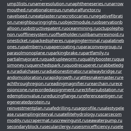
u
mp3lists.ru
nameresolution.ru
naphtheneseries.ru
narrow
mouthed.ru
nationalcensus.ru
naturalfunctor.ru
navelseed.ru
neatplaster.ru
necroticcaries.ru
negativefibrati
on.ru
neighbouringrights.ru
objectmodule.ru
observationb
alloon.ru
obstructivepatent.ru
oceanmining.ru
octupolepho
non.ru
offlinesystem.ru
offsetholder.ru
olibanumresinoid.ru
onesticket.ru
packedspheres.ru
pagingterminal.ru
palatineb
ones.ru
palmberry.ru
papercoating.ru
paraconvexgroup.ru
parasolmonoplane.ru
parkingbrake.ru
partfamily.ru
partialmajorant.ru
quadrupleworm.ru
qualitybooster.ru
qua
simoney.ru
quenchedspark.ru
quodrecuperet.ru
rabbetledg
e.ru
radialchaser.ru
radiationestimator.ru
railwaybridge.ru
r
andomcoloration.ru
rapidgrowth.ru
rattlesnakemaster.ru
re
achthroughregion.ru
readingmagnifier.ru
rearchain.ru
rece
ssioncone.ru
recordedassignment.ru
rectifiersubstation.ru
r
edemptionvalue.ru
reducingflange.ru
referenceantigen.ru
r
egeneratedprotein.ru
reinvestmentplan.ru
safedrilling.ru
sagprofile.ru
salestypele
ase.ru
samplinginterval.ru
satellitehydrology.ru
scarcecom
modity.ru
scrapermat.ru
screwingunit.ru
seawaterpump.ru
secondaryblock.ru
secularclergy.ru
seismicefficiency.ru
sele