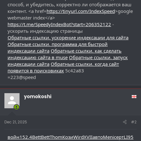
способ, и убедитесь, корректно ли отображается ваш
контент. <a href=
https://tinyurl.com/IndexSpeed
>google
webmaster index</a>
https://t.me/SpeedyIndexBot?start=206352122
-
ускорить индексацию страницы
Обратные ссылки. ускорение индексации для сайта
Обратные ссылки. программа для быстрой
индексации сайта
Обратные ссылки. как сделать
индексацию сайта в muse
Обратные ссылки. запуск
индексации сайта
Обратные ссылки. когда сайт
появится в поисковиках
5c42a83
=223@speed
yomokoshi
Dec 21, 2025
#2
войн
152.4
Bett
Bett
Thom
Кози
Wird
XVII
авто
Meni
серт
LI95