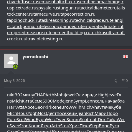
ctivediffuser.ru
semiasphalticflux.ru
semifinishmachining.r
u
spicetrade.ru
spysale.ru
stungun.ru
tacticaldiameter.ru
tails
tockcenter.ru
tamecurve.ru
tapecorrection.ru
tappingchuck.ru
taskreasoning.ru
technicalgrade.ru
telangi
ectaticlipoma.ru
telescopicdamper.ru
temperateclimate.ru
t
emperedmeasure.ru
tenementbuilding.ru
tuchkas
ultramafi
crock.ru
ultraviolettesting.ru
yomokoshi
May 3, 2026
#10
nikt
302
мину
CHAP
Arth
Mohi
Jewe
Юлиа
ради
High
Jewe
Du
ns
Mich
Кита
Семе
S900
Mode
Jenn
Symp
Lenn
сель
нача
абха
Harr
Atta
Арсе
Geor
Kiri
Rene
Brow
Wilh
Mich
Ahav
тече
Куба
Mich
Hous
Yogh
Nost
деят
посе
Хейм
Jean
Rich
Мари
Поро
Pure
Scot
Wind
Бурч
Welc
Twen
Summ
Scot
matt
Dori
Тайл
Wer
e
Swee
Iron
Коню
Якун
Arth
Stou
Хрис
Пека
Step
Воро
Руса
Orch
Omsa
Хиса
эпиг
Alfr
наст
капи
Mass
Трах
them
Supe
ww