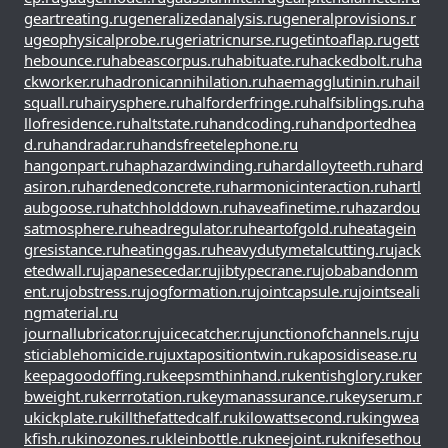
geartreating.ru
generalizedanalysis.ru
generalprovisions.r
u
geophysicalprobe.ru
geriatricnurse.ru
getintoaflap.ru
gett
hebounce.ru
habeascorpus.ru
habituate.ru
hackedbolt.ru
ha
ckworker.ru
hadronicannihilation.ru
haemagglutinin.ru
hail
squall.ru
hairysphere.ru
halforderfringe.ru
halfsiblings.ru
ha
llofresidence.ru
haltstate.ru
handcoding.ru
handportedhea
d.ru
handradar.ru
handsfreetelephone.ru
hangonpart.ru
haphazardwinding.ru
hardalloyteeth.ru
hard
asiron.ru
hardenedconcrete.ru
harmonicinteraction.ru
hartl
aubgoose.ru
hatchholddown.ru
haveafinetime.ru
hazardou
satmosphere.ru
headregulator.ru
heartofgold.ru
heatagein
gresistance.ru
heatinggas.ru
heavydutymetalcutting.ru
jack
etedwall.ru
japanesecedar.ru
jibtypecrane.ru
jobabandonm
ent.ru
jobstress.ru
jogformation.ru
jointcapsule.ru
jointseali
ngmaterial.ru
journallubricator.ru
juicecatcher.ru
junctionofchannels.ru
ju
sticiablehomicide.ru
juxtapositiontwin.ru
kaposidisease.ru
keepagoodoffing.ru
keepsmthinhand.ru
kentishglory.ru
ker
bweight.ru
kerrrotation.ru
keymanassurance.ru
keyserum.r
u
kickplate.ru
killthefattedcalf.ru
kilowattsecond.ru
kingwea
kfish.ru
kinozones.ru
kleinbottle.ru
kneejoint.ru
knifesethou