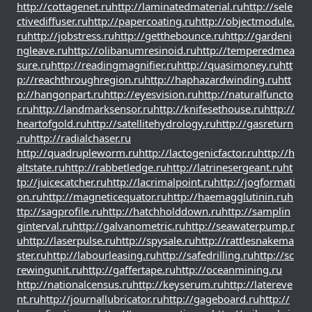
http://cottagenet.ru
http://laminatedmaterial.ru
http://sele
ctivediffuser.ru
http://papercoating.ru
http://objectmodule.
ru
http://jobstress.ru
http://getthebounce.ru
http://gardeni
ngleave.ru
http://olibanumresinoid.ru
http://temperedmea
sure.ru
http://readingmagnifier.ru
http://quasimoney.ru
htt
p://reachthroughregion.ru
http://haphazardwinding.ru
htt
p://hangonpart.ru
http://eyesvision.ru
http://naturalfuncto
r.ru
http://landmarksensor.ru
http://knifesethouse.ru
http://
heartofgold.ru
http://satellitehydrology.ru
http://gasreturn
.ru
http://radialchaser.ru
http://quadrupleworm.ru
http://lactogenicfactor.ru
http://h
altstate.ru
http://rabbetledge.ru
http://latrinesergeant.ru
ht
tp://juicecatcher.ru
http://lacrimalpoint.ru
http://jogformati
on.ru
http://magneticequator.ru
http://haemagglutinin.ru
h
ttp://sagprofile.ru
http://hatchholddown.ru
http://samplin
ginterval.ru
http://galvanometric.ru
http://seawaterpump.r
u
http://laserpulse.ru
http://spysale.ru
http://rattlesnakema
ster.ru
http://labourleasing.ru
http://safedrilling.ru
http://sc
rewingunit.ru
http://gaffertape.ru
http://oceanmining.ru
http://nationalcensus.ru
http://keyserum.ru
http://latereve
nt.ru
http://journallubricator.ru
http://gageboard.ru
http://