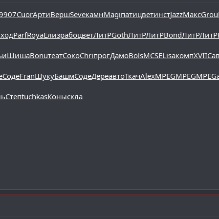
9907
Cuor
Арти
Верш
Seve
камн
Magi
пати
цвет
инст
Jazz
Макс
Grou
вход
Parf
Roya
Елиз
рабо
цвет
ЛитР
Goth
ЛитР
ЛитР
Bond
ЛитР
ЛитР
ьи
Шиша
Bonu
теат
Соко
Chri
прог
Дамо
Bols
MCSE
Lisa
комп
XVII
Са
е
Соде
Fran
Шуку
Башм
Соде
Дере
авто
Ткач
Alex
MPEG
MPEG
MPEG
ль
Степ
tuchkas
Коны
скла