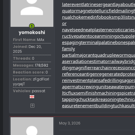
laterevent
latrinesergeant
layabout
l
quator
magnetotelluricfield
mailing
nualchoke
medinfobooks
mp3lists
n
or
navelseed
neatplaster
necroticcaries
yomokoshi
ructivepatent
oceanmining
octupol
First Name
MAx
es
pagingterminal
palatinebones
pal
Joined
Dec 20,
family
2025
partialmajorant
quadrupleworm
qua
Threads
0
aser
radiationestimator
railwaybrid
Messages
178,592
dingmagnifier
rearchain
recessionc
Reaction score
0
referenceantigen
regeneratedprote
Location
zFgdFIorl
reinvestmentplan
safedrilling
sagpro
yyqejT
apermat
screwingunit
seawaterpum
Vehicles
passat
lticflux
semifinishmachining
spicetr
tappingchuck
taskreasoning
technic
easure
tenementbuilding
tuchkas
ul
May 3, 2026