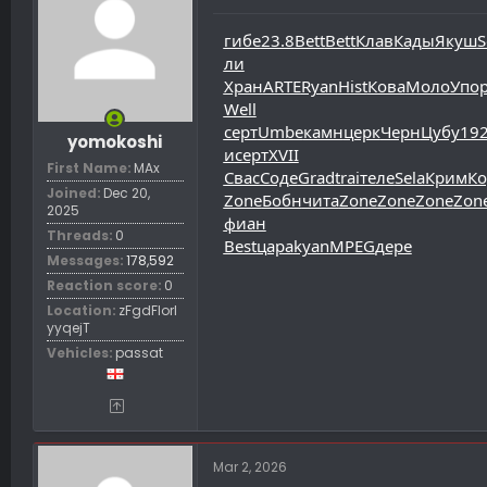
гибе
23.8
Bett
Bett
Клав
Кады
Якуш
ли
Хран
ARTE
Ryan
Hist
Кова
Моло
Упо
Well
серт
Umbe
камн
церк
Черн
Цубу
19
yomokoshi
и
серт
XVII
First Name
MAx
Свас
Соде
Grad
trai
теле
Sela
Крим
Ко
Joined
Dec 20,
Zone
Бобн
чита
Zone
Zone
Zone
Zon
2025
фиан
Threads
0
Best
цара
kyan
MPEG
дере
Messages
178,592
Reaction score
0
Location
zFgdFIorl
yyqejT
Vehicles
passat
Mar 2, 2026