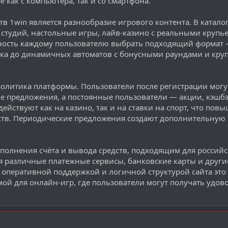
 как с компьютера, так и со смартфона.
 1win является разнообразие игрового контента. В катало
 студий, настольные игры, лайв-казино с реальными крупье
жность каждому пользователю выбрать подходящий формат 
ека до динамичных автоматов с бонусными раундами и кр
политика платформы. Пользователи после регистрации могу
е предложения, а постоянные пользователи — акции, кэшбэ
ействуют как на казино, так и на ставки на спорт, что повы
ств. Периодические предложения создают дополнительную
полнения счёта и вывода средств, подходящим для российс
 различные платежные сервисы, банковские карты и други
 оперативной поддержкой и логичной структурой сайта это
ой для онлайн-игр, где пользователи могут получать удов