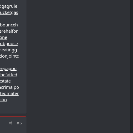
d
gagrule
ucket
gas
ebounce
h
ere
halfor
hone
aubgoose
heatingg
tion
jointc
eepagoo
lthefatted
state
acrimalpo
tedmater
atio
#5