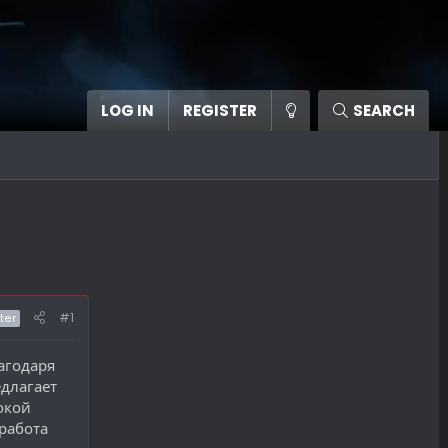
LOG IN
REGISTER
SEARCH
#1
ter
агодаря
длагает
окой
работа