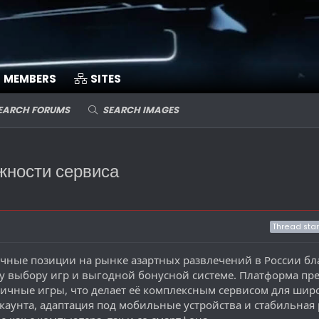
MEMBERS
SITES
EARCH FORUMS
SEARCH IMAGES
жности сервиса
Thread star
чные позиции на рынке азартных развлечений в России бл
 выбору игр и выгодной бонусной системе. Платформа пре
амичные игры, что делает её комплексным сервисом для шир
каунта, адаптация под мобильные устройства и стабильная 