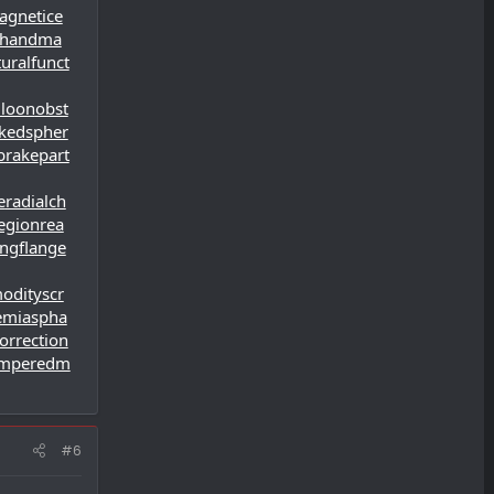
agnetice
ghand
ma
uralfunct
lloon
obst
kedspher
brake
part
e
radialch
egion
rea
ingflange
odity
scr
emiaspha
orrection
emperedm
#6