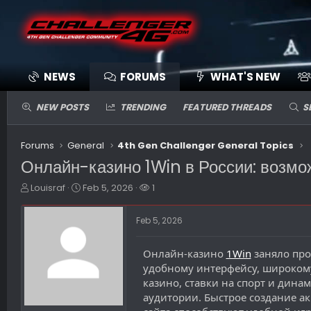
NEWS
FORUMS
WHAT'S NEW
NEW POSTS
TRENDING
FEATURED THREADS
S
Forums
General
4th Gen Challenger General Topics
Онлайн-казино 1Win в России: возмо
T
S
W
Louisraf
Feb 5, 2026
1
h
t
a
r
a
t
Feb 5, 2026
e
r
c
a
t
h
d
d
e
Онлайн-казино
1Win
заняло про
s
a
r
удобному интерфейсу, широкому
t
t
s
казино, ставки на спорт и дин
a
e
аудитории. Быстрое создание ак
r