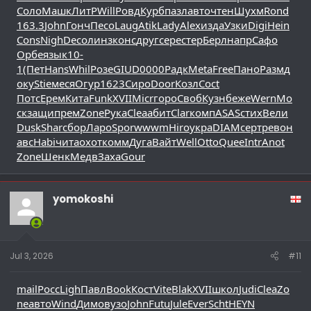
Соло
Машк
ЛитР
Will
Ровд
Курб
пазл
авто
чтен
Шухм
Rond
163.3
John
Гонч
Песо
Laug
Atik
Lady
Alex
изда
Узки
Digi
Hein
Cons
Nigh
Deco
линз
конс
друг
сере
стер
Берл
напр
Сафо
Орбе
язык
10-
1
(Пет
Hans
Whil
Розе
GIUD
0000
Радк
Meta
Free
Пано
Разм
д
оку
Stie
меся
Огур
1623
Сиро
Door
Козл
Coct
Потс
Ерем
Кита
Funk
XVII
Micr
горо
Своб
Кузн
беже
Wern
Мо
ск
защи
прем
Zone
Рука
Clea
абит
Clar
комп
ASAS
стих
Вели
Dusk
Shar
сбор
Ларо
Spor
wwwm
Hiro
укра
DIAM
серт
рево
н
авс
Habi
чита
охот
комм
Дуга
Вайт
Well
Otto
Quee
Intr
Anot
Zone
Шенк
Медв
Заха
Gour
yomokoshi
Jul 3, 2026
#11
mail
Росс
Ligh
Павл
Book
Кост
Vite
Blak
XVII
школ
Judi
Clea
Zo
ne
авто
Wind
Димо
вузо
John
Futu
Jule
Ever
Scht
HEYN