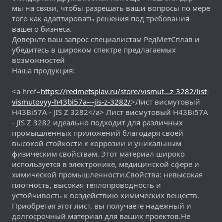
мы на связи, чтобы разрешать ваши вопросы по мере
того как адаптировать решения под требования
вашего бизнеса.
Доверьте ваш запрос специалистам РедМетСплав и
убедитесь в широком спектре предлагаемых
возможностей
Наша продукция:
<a href=
https://redmetsplav.ru/store/vismut...z-3282/list-
vismutovyy-h43bi57a---jis-z-3282/
>Лист висмутовый
H43Bi57A - JIS Z 3282</a> Лист висмутовый H43Bi57A
- JIS Z 3282 идеально подходит для различных
промышленных приложений благодаря своей
высокой стойкости к коррозии и уникальным
физическим свойствам. Этот материал широко
используется в электронике, медицинской сфере и
химической промышленности.Свойства: невысокая
плотность, высокая теплопроводность и
устойчивость к воздействию химических веществ.
Приобретая этот лист, вы получаете надежный и
долгосрочный материал для ваших проектов.Не