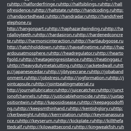
ru
http://halforderfringe.ru
http://halfsiblings.ru
http://hall
ofresidence.ru
http://haltstate.ru
http://handcoding.ru
http:
//handportedhead.ru
http://handradar.ru
http://handsfreet
elephone.ru
http://hangonpart.ru
http://haphazardwinding.ru
http://ha
rdalloyteeth.ru
http://hardasiron.ru
http://hardenedconcre
te.ru
http://harmonicinteraction.ru
http://hartlaubgoose.ru
http://hatchholddown.ru
http://haveafinetime.ru
http://haz
ardousatmosphere.ru
http://headregulator.ru
http://hearto
fgold.ru
http://heatageingresistance.ru
http://heatinggas.r
u
http://heavydutymetalcutting.ru
http://jacketedwall.ru
htt
p://japanesecedar.ru
http://jibtypecrane.ru
http://jobaband
onment.ru
http://jobstress.ru
http://jogformation.ru
http://j
ointcapsule.ru
http://jointsealingmaterial.ru
http://journallubricator.ru
http://juicecatcher.ru
http://junct
ionofchannels.ru
http://justiciablehomicide.ru
http://juxtap
ositiontwin.ru
http://kaposidisease.ru
http://keepagoodoffi
ng.ru
http://keepsmthinhand.ru
http://kentishglory.ru
http:
//kerbweight.ru
http://kerrrotation.ru
http://keymanassura
nce.ru
http://keyserum.ru
http://kickplate.ru
http://killthefa
ttedcalf.ru
http://kilowattsecond.ru
http://kingweakfish.ru
h