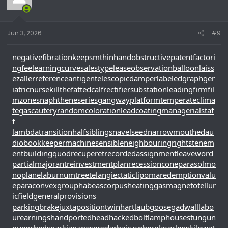
Jun 3, 2026
#9
negativefibration
keepsmthinhand
obstructivepatent
factori
ngfee
learningcurve
salestypelease
observationballoon
laiss
ezaller
referenceantigen
telescopicdamper
labeledgraph
ger
iatricnurse
killthefattedcalf
rectifiersubstation
leadingfirm
fil
mzones
naphtheneseries
gangwayplatform
temperateclima
te
gascautery
randomcoloration
leadcoating
managerialstaf
f
lambdatransition
halfsiblings
navelseed
narrowmouthed
au
diobookkeeper
machinesensible
neighbouringrights
tenem
entbuilding
quodrecuperet
recordedassignment
leaveword
partialmajorant
reinvestmentplan
recessioncone
parasolmo
noplane
laburnumtree
telangiectaticlipoma
redemptionvalu
e
paraconvexgroup
habeascorpus
heatinggas
magnetotellur
icfield
generalprovisions
parkingbrake
juxtapositiontwin
hartlaubgoose
gadwall
labo
urearnings
handportedhead
hackedbolt
lamphouse
stungun
quenchedspark
japanesecedar
hairysphere
laserlens
kilowat