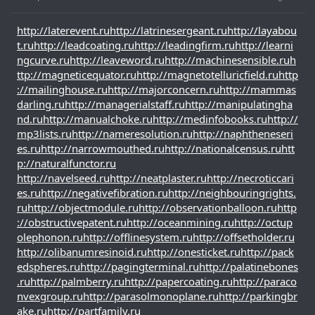
http://laterevent.ru
http://latrinesergeant.ru
http://layabou
t.ru
http://leadcoating.ru
http://leadingfirm.ru
http://learni
ngcurve.ru
http://leaveword.ru
http://machinesensible.ru
h
ttp://magneticequator.ru
http://magnetotelluricfield.ru
http
://mailinghouse.ru
http://majorconcern.ru
http://mammas
darling.ru
http://managerialstaff.ru
http://manipulatingha
nd.ru
http://manualchoke.ru
http://medinfobooks.ru
http://
mp3lists.ru
http://nameresolution.ru
http://naphtheneseri
es.ru
http://narrowmouthed.ru
http://nationalcensus.ru
htt
p://naturalfunctor.ru
http://navelseed.ru
http://neatplaster.ru
http://necroticcari
es.ru
http://negativefibration.ru
http://neighbouringrights.
ru
http://objectmodule.ru
http://observationballoon.ru
http
://obstructivepatent.ru
http://oceanmining.ru
http://octup
olephonon.ru
http://offlinesystem.ru
http://offsetholder.ru
http://olibanumresinoid.ru
http://onesticket.ru
http://pack
edspheres.ru
http://pagingterminal.ru
http://palatinebones
.ru
http://palmberry.ru
http://papercoating.ru
http://paraco
nvexgroup.ru
http://parasolmonoplane.ru
http://parkingbr
ake.ru
http://partfamily.ru