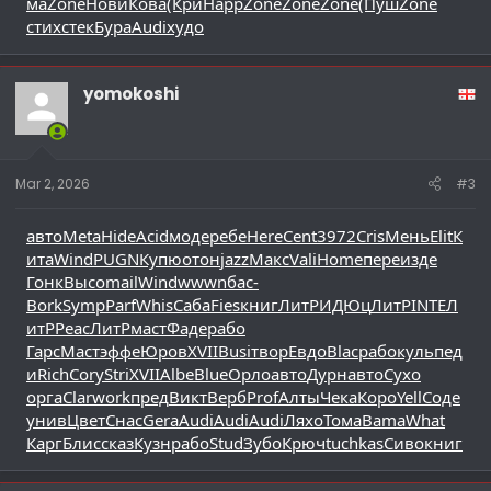
ма
Zone
Нови
Кова
(Кри
Happ
Zone
Zone
Zone
(Пуш
Zone
стих
стек
Бура
Audi
худо
yomokoshi
Mar 2, 2026
#3
авто
Meta
Hide
Acid
моде
ребе
Here
Cent
3972
Cris
Мень
Elit
К
ита
Wind
PUGN
Купю
отон
jazz
Макс
Vali
Home
пере
изде
Гонк
Высо
mail
Wind
wwwn
бас-
Bork
Symp
Parf
Whis
Саба
Fies
книг
ЛитР
ИДЮц
ЛитР
INTE
Л
итР
Peac
ЛитР
маст
Фаде
рабо
Гарс
Маст
эффе
Юров
XVII
Busi
твор
Евдо
Blac
рабо
куль
пед
и
Rich
Cory
Stri
XVII
Albe
Blue
Орло
авто
Дурн
авто
Сухо
орга
Clar
work
пред
Викт
Верб
Prof
Алты
Чека
Коро
Yell
Соде
унив
Цвет
Снас
Gera
Audi
Audi
Audi
Ляхо
Тома
Bama
What
Карг
Блис
сказ
Кузн
рабо
Stud
Зубо
Крюч
tuchkas
Сиво
книг