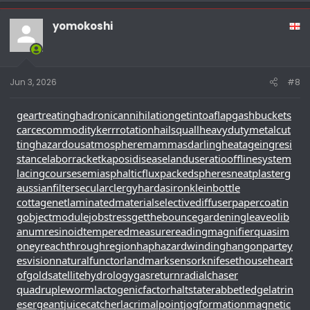
yomokoshi
Jun 3, 2026
#8
geartreating
hadronicannihilation
getintoaflap
gashbucket
s
carcecommodity
kerrrotation
hailsquall
heavydutymetalcut
ting
hazardousatmosphere
mammasdarling
heatageingresi
stance
laborracket
kaposidisease
landuseratio
offlinesystem
lacingcourse
semiasphalticflux
packedspheres
neatplaster
g
aussianfilter
secularclergy
hardasiron
kleinbottle
cottagenet
laminatedmaterial
selectivediffuser
papercoatin
g
objectmodule
jobstress
getthebounce
gardeningleave
olib
anumresinoid
temperedmeasure
readingmagnifier
quasim
oney
reachthroughregion
haphazardwinding
hangonpart
ey
esvision
naturalfunctor
landmarksensor
knifesethouse
heart
ofgold
satellitehydrology
gasreturn
radialchaser
quadrupleworm
lactogenicfactor
haltstate
rabbetledge
latrin
esergeant
juicecatcher
lacrimalpoint
jogformation
magnetic