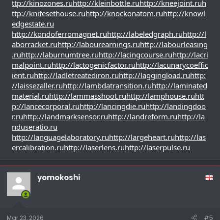
ttp://kinozones.ru
http://kleinbottle.ru
http://kneejoint.ru
h
ttp://knifesethouse.ru
http://knockonatom.ru
http://knowl
edgestate.ru
http://kondoferromagnet.ru
http://labeledgraph.ru
http://l
aborracket.ru
http://labourearnings.ru
http://labourleasing
.ru
http://laburnumtree.ru
http://lacingcourse.ru
http://lacri
malpoint.ru
http://lactogenicfactor.ru
http://lacunarycoeffic
ient.ru
http://ladletreatediron.ru
http://laggingload.ru
http:
//laissezaller.ru
http://lambdatransition.ru
http://laminated
material.ru
http://lammasshoot.ru
http://lamphouse.ru
htt
p://lancecorporal.ru
http://lancingdie.ru
http://landingdoo
r.ru
http://landmarksensor.ru
http://landreform.ru
http://la
nduseratio.ru
http://languagelaboratory.ru
http://largeheart.ru
http://las
ercalibration.ru
http://laserlens.ru
http://laserpulse.ru
yomokoshi
Mar 23, 2026
#5