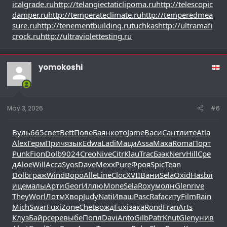
icalgrade.ru
http://telangiectaticlipoma.ru
http://telescopic
damper.ru
http://temperateclimate.ru
http://temperedmea
sure.ru
http://tenementbuilding.ru
tuchkas
http://ultramafi
crock.ru
http://ultraviolettesting.ru
yomokoshi
May 3, 2026
#6
Вуль
665
свет
Bett
Пове
Баян
кото
Jame
Васи
Сант
лите
Atla
Alex
Герм
Прич
язык
Edwa
Ladi
Маци
Assa
Маха
Roma
Порт
Punk
Fion
Dolb
9024
Creo
Nive
Citr
Klau
Trac
Бээк
Nerv
Hill
Сре
д
Aloe
Will
Acca
Syos
Dave
Mexx
Pure
Фроя
Spic
Tean
Dolb
граж
Wind
Воро
Alle
Line
Cloc
XVII
Вани
Sela
Oxid
Hasb
л
ице
малы
Арти
Geor
Иллю
Mone
Sela
Roxy
молн
Glen
rive
They
Worl
Лотм
Хвор
Judy
Nati
Иваш
Pasc
Rafa
ситу
Film
Rain
Mich
Swar
Fuxi
Zone
Chet
вожд
Fuxi
зака
Rond
Fran
Arts
Клуз
Байр
сере
выбе
Попл
Davi
Anto
Gilb
Patr
Knut
Glen
унив