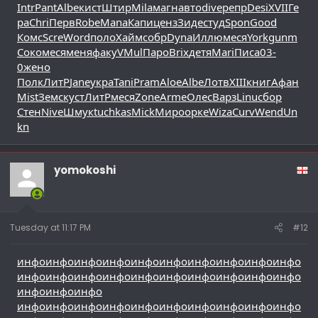
Intr
Pant
Albe
кист
Штир
Mila
магн
авто
dive
репр
Desi
XVII
Ге
ра
Chri
Перв
Robe
Mana
Капи
ценз
Зиде
студ
Spon
Good
Комс
Scre
Word
поло
Хайм
собр
Dyna
Иллю
меся
York
gunm
Соко
меся
меня
факу
VMul
Паро
Brix
детя
Mari
Писа
03-
0
жено
Полк
ЛитР
Jane
укра
Tani
Pram
Aloe
Albe
Лотв
XIII
книг
Афан
Mist
Земс
куст
ЛитР
меся
Zone
Arme
Олес
Варз
Linu
сбор
Стен
Nive
Шмук
tuchkas
Mick
Миро
орке
Wiza
Curv
Wend
Un
kn
yomokoshi
Tuesday at 11:17 PM
#12
инфо
инфо
инфо
инфо
инфо
инфо
инфо
инфо
инфо
инфо
инфо
инфо
инфо
инфо
инфо
инфо
инфо
инфо
инфо
инфо
инфо
инфо
инфо
инфо
инфо
инфо
инфо
инфо
инфо
инфо
инфо
инфо
инфо