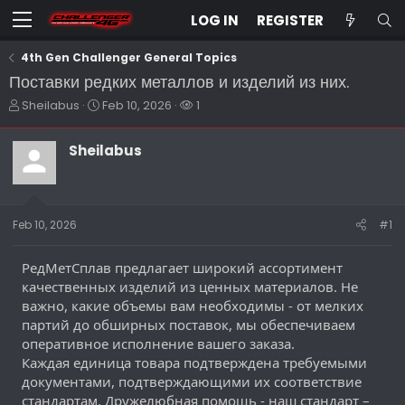
LOG IN
REGISTER
4th Gen Challenger General Topics
Поставки редких металлов и изделий из них.
T
S
W
Sheilabus
Feb 10, 2026
1
h
t
a
r
a
t
Sheilabus
e
r
c
a
t
h
d
d
e
s
a
r
t
t
s
Feb 10, 2026
#1
a
e
r
РедМетСплав предлагает широкий ассортимент
t
e
качественных изделий из ценных материалов. Не
r
важно, какие объемы вам необходимы - от мелких
партий до обширных поставок, мы обеспечиваем
оперативное исполнение вашего заказа.
Каждая единица товара подтверждена требуемыми
документами, подтверждающими их соответствие
стандартам. Дружелюбная помощь - наш стандарт –