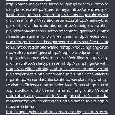
http://partialmajorant.ru
http://quadrupleworm.ru
http://q
ualitybooster.ru
http://quasimoney.ru
http://quenchedspar
k.ru
http://quodrecuperet.ru
http://rabbetledge.ru
http://ra
dialchaser.ru
http://radiationestimator.ru
http://railwaybrid
ge.ru
http://randomcoloration.ru
http://rapidgrowth.ru
htt
p://rattlesnakemaster.ru
http://reachthroughregion.ru
http:
//readingmagnifier.ru
http://rearchain.ru
http://recessionc
one.ru
http://recordedassignment.ru
http://rectifiersubstat
ion.ru
http://redemptionvalue.ru
http://reducingflange.ru
h
ttp://referenceantigen.ru
http://regeneratedprotein.ru
http://reinvestmentplan.ru
http://safedrilling.ru
http://sag
profile.ru
http://salestypelease.ru
http://samplinginterval.r
u
http://satellitehydrology.ru
http://scarcecommodity.ru
htt
p://scrapermat.ru
http://screwingunit.ru
http://seawaterpu
mp.ru
http://secondaryblock.ru
http://secularclergy.ru
http:
//seismicefficiency.ru
http://selectivediffuser.ru
http://semi
asphalticflux.ru
http://semifinishmachining.ru
http://spicet
rade.ru
http://spysale.ru
http://stungun.ru
http://tacticaldia
meter.ru
http://tailstockcenter.ru
http://tamecurve.ru
http://
tapecorrection.ru
http://tappingchuck.ru
http://taskreasoning.ru
http://techn