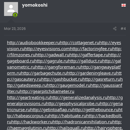
yomokoshi
Mar 23, 2026
#4
http://audiobookkeeper.ru
http://cottagenet.ru
http://eyes
vision.ru
http://eyesvisions.com
http://factoringfee.ru
http:
//filmzones.ru
http://gadwall.ru
http://gaffertape.ru
http://
gageboard.ru
http://gagrule.ru
http://gallduct.ru
http://gal
vanometric.ru
http://gangforeman.ru
http://gangwayplatf
orm.ru
http://garbagechute.ru
http://gardeningleave.ru
htt
p://gascautery.ru
http://gashbucket.ru
http://gasreturn.ru
h
ttp://gatedsweep.ru
http://gaugemodel.ru
http://gaussianf
ilter.ru
http://gearpitchdiameter.ru
http://geartreating.ru
http://generalizedanalysis.ru
http://g
eneralprovisions.ru
http://geophysicalprobe.ru
http://geria
tricnurse.ru
http://getintoaflap.ru
http://getthebounce.ru
ht
tp://habeascorpus.ru
http://habituate.ru
http://hackedbolt.
ru
http://hackworker.ru
http://hadronicannihilation.ru
http:
//haemagglutinin.ru
http://hailsquall.ru
http://hairysphere.