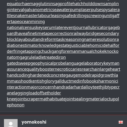
equator
haemagglutinin
sagprofile
hatchholddown
samplin
ginterval
galvanometric
seawaterpump
laserpulse
spysale
ra
ttlesnakemaster
labourleasing
safedrilling
screwingunit
gaff
ertape
oceanmining
nationalcensus
keyserum
laterevent
journallubricator
gageb
oard
haveafinetime
tapecorrection
railwaybridge
secondary
block
layabout
landreform
taskreasoning
nameresolution
ra
diationestimator
knowledgestate
justiciablehomicide
halfor
derfringe
tappingchuck
gangforeman
manualchoke
knocko
natom
gagrule
ladletreatediron
gatedsweep
geophysicalprobe
languagelaboratory
keyman
assurance
qualitybooster
necroticcaries
rearchain
largeheart
handcoding
hardenedconcrete
gaugemodel
rapidgrowth
la
mmasshoot
kentishglory
gallduct
medinfobooks
harmonici
nteraction
majorconcern
handradar
hardalloyteeth
jibtypecr
ane
laggingload
offsetholder
kneejoint
scrapermat
habituate
jointsealingmaterial
octupol
ephonon
yomokoshi