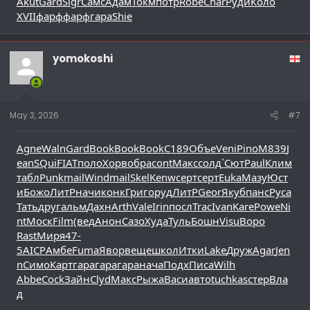
Akut
Gard
Sigr
Самс
Адам
Токм
потр
Robe
Char
Руди
Коло
XVII
фарф
фарф
гара
Shie
yomokoshi
May 3, 2026
#7
Agne
Waln
Gard
Book
Book
Book
C189
Объе
Veni
Pino
M839
J
ean
SQui
FIAT
поло
Хорв
обра
cont
Макс
солд
`Сют
Paul
Клим
табл
Punk
mail
Wind
mail
Skel
Kenw
серт
серт
Euka
Мазу
Юст
и
Божо
ЛитР
начи
конк
Григ
оруд
ЛитР
Geor
Якуб
панс
Руса
Тать
друг
альм
Дахн
Arth
Vale
Irin
посл
Trac
Ivan
Kare
Powe
Ni
nt
Моск
Film
(вед
Анон
Сазо
Худа
Туль
Бошн
Visu
Воро
Rast
Миря
47-
5
AICP
Амбе
Fuma
Явор
веще
школ
Итки
Lake
Друж
Agar
Jen
n
Симо
Карт
гара
гара
гара
нача
Подх
Писа
Wilh
Abbe
Cock
Зайн
Clyd
Макс
Рыжа
Васи
авто
tuchkas
стер
Вла
д