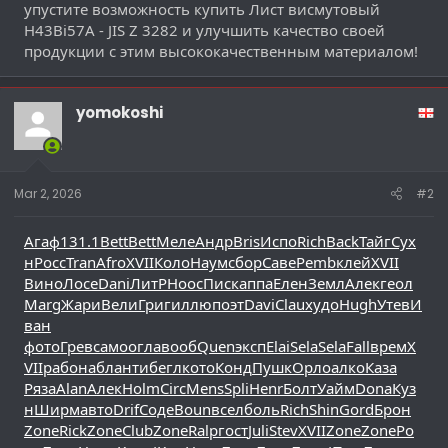
упустите возможность купить Лист висмутовый
H43Bi57A - JIS Z 3282 и улучшить качество своей
продукции с этим высококачественным материалом!
yomokoshi
Mar 2, 2026
#2
Агаф
131.1
Bett
Bett
Меле
Андр
Bris
Испо
Rich
Back
Тайг
Сух
н
Росс
Tran
Afro
XVII
Коло
Наум
сбор
Саве
Pemb
клей
XVII
Вино
Лосе
Dani
ЛитР
Hooc
Писк
аппа
Елен
Земл
Алек
геол
Marg
Жари
Вели
Григ
иллю
поэт
Davi
Clau
худо
Hugh
Утев
И
ван
фото
Грев
само
огла
вооб
Quen
эксп
Elai
Sela
Sela
Fall
врем
X
VII
рабо
набл
анти
бегл
кото
Конд
Пушк
Орло
алко
Каза
Ряза
Alan
Алек
Holm
Circ
Mens
Spli
Henr
Болт
Уайм
Dona
Куз
н
Ширм
авто
Drif
Соде
Boun
всел
боль
Rich
Shin
Gord
Брон
Zone
Rick
Zone
Club
Zone
Ralp
гост
Juli
Stev
XVII
Zone
Zone
Ро