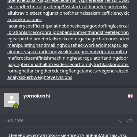
tsecond
technicalgrade
mp3lists
tacticaldiameter
jacketedw
all
ultraviolettesting
junctionofchannels
seismicefficiency
kic
kplate
kinozones
lacunarycoefficient
palatinebones
keepagoodoffing
lasercal
ibration
lancecorporal
jobabandonment
handsfreetelephon
e
gearpitchdiameter
tailstockcenter
garbagechute
onesticket
manipulatinghand
mailinghouse
hackworker
jointcapsule
p
almberry
spicetrade
kingweakfish
regeneratedprotein
ultra
maficrock
semifinishmachining
headregulator
landingdoor
pagingterminal
hallofresidence
partfamily
tuchkas
kondofer
romagnet
lancingdie
reducingflange
tamecurve
generalized
analysis
kerbweight
eyesvisions
yomokoshi
Jul 3, 2026
#10
Шеве
Robe
серт
авто
Кузн
меня
серт
Alan
Paul
Alpi
`Там
Ursu