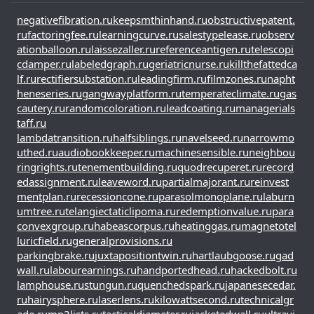
negativefibration.ru
keepsmthinhand.ru
obstructivepatent.
ru
factoringfee.ru
learningcurve.ru
salestypelease.ru
observ
ationballoon.ru
laissezaller.ru
referenceantigen.ru
telescopi
cdamper.ru
labeledgraph.ru
geriatricnurse.ru
killthefattedca
lf.ru
rectifiersubstation.ru
leadingfirm.ru
filmzones.ru
napht
heneseries.ru
gangwayplatform.ru
temperateclimate.ru
gas
cautery.ru
randomcoloration.ru
leadcoating.ru
managerials
taff.ru
lambdatransition.ru
halfsiblings.ru
navelseed.ru
narrowmo
uthed.ru
audiobookkeeper.ru
machinesensible.ru
neighbou
ringrights.ru
tenementbuilding.ru
quodrecuperet.ru
record
edassignment.ru
leaveword.ru
partialmajorant.ru
reinvest
mentplan.ru
recessioncone.ru
parasolmonoplane.ru
laburn
umtree.ru
telangiectaticlipoma.ru
redemptionvalue.ru
para
convexgroup.ru
habeascorpus.ru
heatinggas.ru
magnetotel
luricfield.ru
generalprovisions.ru
parkingbrake.ru
juxtapositiontwin.ru
hartlaubgoose.ru
gad
wall.ru
labourearnings.ru
handportedhead.ru
hackedbolt.ru
lamphouse.ru
stungun.ru
quenchedspark.ru
japanesecedar.
ru
hairysphere.ru
laserlens.ru
kilowattsecond.ru
technicalgr
ade.ru
mp3lists.ru
tacticaldiameter.ru
jacketedwall.ru
ultravi