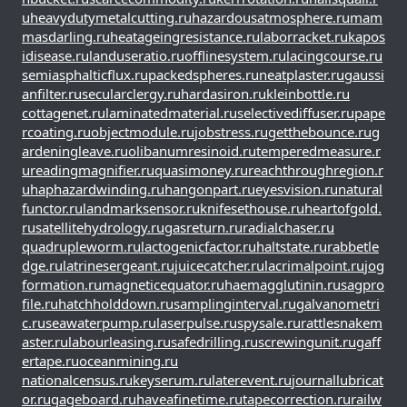
u
heavydutymetalcutting.ru
hazardousatmosphere.ru
mam
masdarling.ru
heatageingresistance.ru
laborracket.ru
kapos
idisease.ru
landuseratio.ru
offlinesystem.ru
lacingcourse.ru
semiasphalticflux.ru
packedspheres.ru
neatplaster.ru
gaussi
anfilter.ru
secularclergy.ru
hardasiron.ru
kleinbottle.ru
cottagenet.ru
laminatedmaterial.ru
selectivediffuser.ru
pape
rcoating.ru
objectmodule.ru
jobstress.ru
getthebounce.ru
g
ardeningleave.ru
olibanumresinoid.ru
temperedmeasure.r
u
readingmagnifier.ru
quasimoney.ru
reachthroughregion.r
u
haphazardwinding.ru
hangonpart.ru
eyesvision.ru
natural
functor.ru
landmarksensor.ru
knifesethouse.ru
heartofgold.
ru
satellitehydrology.ru
gasreturn.ru
radialchaser.ru
quadrupleworm.ru
lactogenicfactor.ru
haltstate.ru
rabbetle
dge.ru
latrinesergeant.ru
juicecatcher.ru
lacrimalpoint.ru
jog
formation.ru
magneticequator.ru
haemagglutinin.ru
sagpro
file.ru
hatchholddown.ru
samplinginterval.ru
galvanometri
c.ru
seawaterpump.ru
laserpulse.ru
spysale.ru
rattlesnakem
aster.ru
labourleasing.ru
safedrilling.ru
screwingunit.ru
gaff
ertape.ru
oceanmining.ru
nationalcensus.ru
keyserum.ru
laterevent.ru
journallubricat
or.ru
gageboard.ru
haveafinetime.ru
tapecorrection.ru
railw