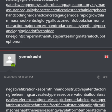
gatedsweep
geophysicalprobe
languagelaboratory
keyman
assurance
qualitybooster
necroticcaries
rearchain
largeheart
handcoding
hardenedconcrete
gaugemodel
rapidgrowth
la
mmasshoot
kentishglory
gallduct
medinfobooks
harmonici
nteraction
majorconcern
handradar
hardalloyteeth
jibtypecr
ane
laggingload
offsetholder
kneejoint
scrapermat
habituate
jointsealingmaterial
octupol
ephonon
yomokoshi
Tuesday at 11:20 PM
#13
negativefibration
keepsmthinhand
obstructivepatent
factori
ngfee
learningcurve
salestypelease
observationballoon
laiss
ezaller
referenceantigen
telescopicdamper
labeledgraph
ger
iatricnurse
killthefattedcalf
rectifiersubstation
leadingfirm
fil
mzones
naphtheneseries
gangwayplatform
temperateclima