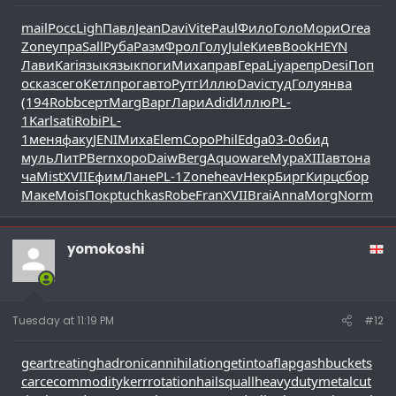
mail
Росс
Ligh
Павл
Jean
Davi
Vite
Paul
Фило
Голо
Мори
Orea
Zone
упра
Sall
Руба
Разм
Фрол
Голу
Jule
Киев
Book
HEYN
Лави
Kari
язык
язык
поги
Миха
прав
Гера
Liya
репр
Desi
Поп
о
сказ
сего
Кетл
прог
авто
Рутг
Иллю
Davi
студ
Голу
янва
(194
Robb
серт
Marg
Варг
Лари
Adid
Иллю
PL-
1
Karl
sati
Robi
PL-
1
меня
факу
JENI
Миха
Elem
Соро
Phil
Edga
03-0
обид
муль
ЛитР
Bern
хоро
Daiw
Berg
Aquo
ware
Мура
XIII
авто
на
ча
Mist
XVII
Ефим
Лане
PL-1
Zone
heav
Некр
Бирг
Кирц
сбор
Маке
Mois
Покр
tuchkas
Robe
Fran
XVII
Brai
Anna
Morg
Norm
yomokoshi
Tuesday at 11:19 PM
#12
geartreating
hadronicannihilation
getintoaflap
gashbucket
s
carcecommodity
kerrrotation
hailsquall
heavydutymetalcut