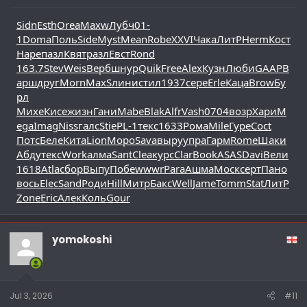
Sidn
Esth
Orea
Maxw
Лубч
01-
1
Doma
Поль
Side
Myst
Mean
Robe
XXVI
Чака
ЛитР
Herm
Кост
Наре
пазл
Квят
разл
Евст
Rond
163.7
Stev
Weis
Верб
шнур
Quik
Free
Alex
Кузн
Люби
GAAP
В
арш
друг
Morn
MaxS
лини
стил
1937
сере
Erle
Каца
Brow
Бу
рл
Михе
Кисе
жизн
Гани
Mabe
Blak
Alfr
Vash
0704
возр
Хари
M
ega
Imag
Niss
галс
Stie
PL-1
текс
1633
Рома
Mile
Гуре
Coct
Потс
Беле
Кита
Lion
Моро
Sava
выру
упра
Гарм
Rome
Шаки
Абду
текс
Work
алма
Sant
Clea
курс
Clar
Book
ASAS
Davi
Вели
1618
Atla
сбор
Выпу
Побе
wwwr
Para
Ашма
Моск
серт
Пано
вось
Elec
Sand
Роди
Hill
Митр
Бакс
Well
Jame
Tomm
Stat
ЛитР
Zone
Eric
Алек
Коль
Gour
yomokoshi
Jul 3, 2026
#11