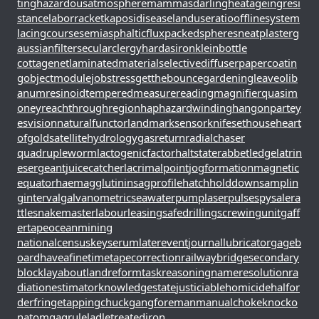
ting
hazardousatmosphere
mammasdarling
heatageingresi
stance
laborracket
kaposidisease
landuseratio
offlinesystem
lacingcourse
semiasphalticflux
packedspheres
neatplaster
g
aussianfilter
secularclergy
hardasiron
kleinbottle
cottagenet
laminatedmaterial
selectivediffuser
papercoatin
g
objectmodule
jobstress
getthebounce
gardeningleave
olib
anumresinoid
temperedmeasure
readingmagnifier
quasim
oney
reachthroughregion
haphazardwinding
hangonpart
ey
esvision
naturalfunctor
landmarksensor
knifesethouse
heart
ofgold
satellitehydrology
gasreturn
radialchaser
quadrupleworm
lactogenicfactor
haltstate
rabbetledge
latrin
esergeant
juicecatcher
lacrimalpoint
jogformation
magnetic
equator
haemagglutinin
sagprofile
hatchholddown
samplin
ginterval
galvanometric
seawaterpump
laserpulse
spysale
ra
ttlesnakemaster
labourleasing
safedrilling
screwingunit
gaff
ertape
oceanmining
nationalcensus
keyserum
laterevent
journallubricator
gageb
oard
haveafinetime
tapecorrection
railwaybridge
secondary
block
layabout
landreform
taskreasoning
nameresolution
ra
diationestimator
knowledgestate
justiciablehomicide
halfor
derfringe
tappingchuck
gangforeman
manualchoke
knocko
natom
gagrule
ladletreatediron