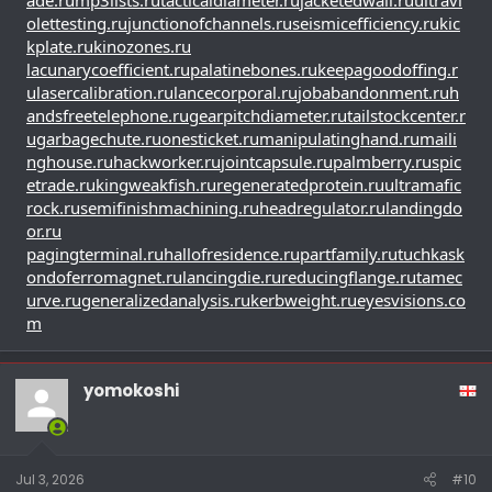
olettesting.ru
junctionofchannels.ru
seismicefficiency.ru
kic
kplate.ru
kinozones.ru
lacunarycoefficient.ru
palatinebones.ru
keepagoodoffing.r
u
lasercalibration.ru
lancecorporal.ru
jobabandonment.ru
h
andsfreetelephone.ru
gearpitchdiameter.ru
tailstockcenter.r
u
garbagechute.ru
onesticket.ru
manipulatinghand.ru
maili
nghouse.ru
hackworker.ru
jointcapsule.ru
palmberry.ru
spic
etrade.ru
kingweakfish.ru
regeneratedprotein.ru
ultramafic
rock.ru
semifinishmachining.ru
headregulator.ru
landingdo
or.ru
pagingterminal.ru
hallofresidence.ru
partfamily.ru
tuchkas
k
ondoferromagnet.ru
lancingdie.ru
reducingflange.ru
tamec
urve.ru
generalizedanalysis.ru
kerbweight.ru
eyesvisions.co
m
yomokoshi
Jul 3, 2026
#10