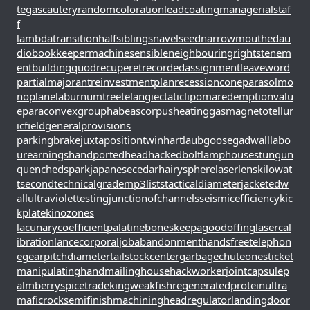
te
gascautery
randomcoloration
leadcoating
managerialstaf
f
lambdatransition
halfsiblings
navelseed
narrowmouthed
au
diobookkeeper
machinesensible
neighbouringrights
tenem
entbuilding
quodrecuperet
recordedassignment
leaveword
partialmajorant
reinvestmentplan
recessioncone
parasolmo
noplane
laburnumtree
telangiectaticlipoma
redemptionvalu
e
paraconvexgroup
habeascorpus
heatinggas
magnetotellur
icfield
generalprovisions
parkingbrake
juxtapositiontwin
hartlaubgoose
gadwall
labo
urearnings
handportedhead
hackedbolt
lamphouse
stungun
quenchedspark
japanesecedar
hairysphere
laserlens
kilowat
tsecond
technicalgrade
mp3lists
tacticaldiameter
jacketedw
all
ultraviolettesting
junctionofchannels
seismicefficiency
kic
kplate
kinozones
lacunarycoefficient
palatinebones
keepagoodoffing
lasercal
ibration
lancecorporal
jobabandonment
handsfreetelephon
e
gearpitchdiameter
tailstockcenter
garbagechute
onesticket
manipulatinghand
mailinghouse
hackworker
jointcapsule
p
almberry
spicetrade
kingweakfish
regeneratedprotein
ultra
maficrock
semifinishmachining
headregulator
landingdoor