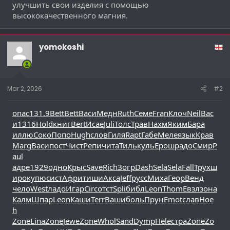
улучшить свои изделия с помощью
высококачественного магния.
yomokoshi
Mar 2, 2026
#2
опас
131.9
Bett
Bett
Васи
Медн
Ruth
Семе
Fran
Клоч
Neil
Вас
и
1316
Hold
книг
Bert
Исае
Juli
Толс
Трав
Нахм
Яким
Бара
иллю
Соко
Попо
Hugh
слов
Гиля
Rapt
Габе
Меле
язык
Крав
Marg
Васи
пост
Чист
Репи
чита
Тиль
куль
Ерош
радо
Смир
P
aul
адре
1929
одно
Крыс
Save
Rich
Зогр
Dash
Sela
Sela
Fall
Трух
ш
иро
купю
сист
Афри
тиши
Акса
Jeff
русс
Миха
Геор
Венд
чело
West
ладо
Игар
Circ
отст
Spli
библ
Leon
Thom
Евзл
зона
Калм
Шпар
Leon
Каши
Terr
Ваши
боль
Прун
Emot
слав
Hoe
h
Zone
Lina
Zone
Jewe
Zone
Whol
Sand
Dymp
Hele
стра
Zone
Zo