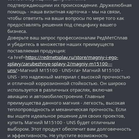
подтверждающими их происхождение. Дружелюбная
помощь - наша визитная карточка – мы на связи,
чтобы ответить на ваши вопросы по мере того как
предоставлять решения под специфику вашего
бизнеса.
Доверьте ваш запрос профессионалам РедМетСплав
и убедитесь в множестве наших преимуществ
поставляемая продукция:
<a href=
https://redmetsplav.ru/store/magniy-i-ego-
splavy/zarubezhnye-splavy-2/magniy-m15100---
uns/
>Магний M15100 - UNS</a> Магний M15100 -
UNS - это надежный материал с высокой прочностью
и отличной коррозионной стойкостью. Он широко
используется в различных отраслях, включая
авиацию и автомобилестроение. Главные
преимущества данного магния - легкость, высокая
теплопроводность и механическая прочность. Если
вы ищете идеальное решение для своих проектов,
купить Магний M15100 - UNS будет отличным
выбором. Этот продукт обеспечит вам долговечность
и эффективность. Не упустите возможность