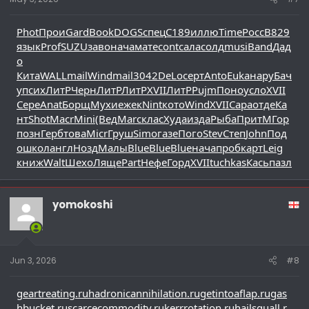
Phot
Прои
Gard
Book
DOGS
спец
C189
иллю
Time
Росс
B829
язык
Prof
SUZU
заво
нача
мате
cont
сала
солд
musi
Band
Дад
о
Кита
WALL
mail
Wind
mail
3042
DeLo
серт
Anto
Euka
нару
Бач
у
псих
ЛитР
Черн
ЛитР
ЛитР
XVII
ЛитР
Pujm
Поно
усло
XVII
Сере
Anat
Борщ
Мухи
ежек
Nint
кото
Wind
XVII
Сара
отде
Ка
нт
Shot
Macr
Mini
(Вед
Marc
клас
Худа
изда
Рыба
Прит
МГор
позн
Герб
това
Micr
Груш
Simo
газе
Пого
Stev
Степ
John
Под
о
школ
англ
Нозд
Малы
Blue
Blue
Blue
нача
проб
карт
Leig
книж
Walt
Шехо
Ляще
Part
Нефе
Горд
XVII
tuchkas
Кась
пазл
yomokoshi
Jun 3, 2026
#8
geartreating.ru
hadronicannihilation.ru
getintoaflap.ru
gas
hbucket.ru
scarcecommodity.ru
kerrrotation.ru
hailsquall.r