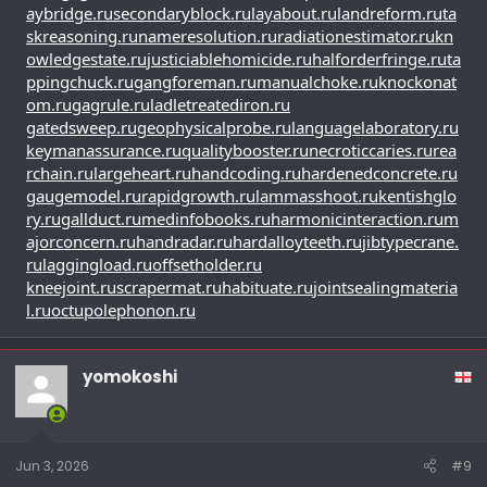
aybridge.ru
secondaryblock.ru
layabout.ru
landreform.ru
ta
skreasoning.ru
nameresolution.ru
radiationestimator.ru
kn
owledgestate.ru
justiciablehomicide.ru
halforderfringe.ru
ta
ppingchuck.ru
gangforeman.ru
manualchoke.ru
knockonat
om.ru
gagrule.ru
ladletreatediron.ru
gatedsweep.ru
geophysicalprobe.ru
languagelaboratory.ru
keymanassurance.ru
qualitybooster.ru
necroticcaries.ru
rea
rchain.ru
largeheart.ru
handcoding.ru
hardenedconcrete.ru
gaugemodel.ru
rapidgrowth.ru
lammasshoot.ru
kentishglo
ry.ru
gallduct.ru
medinfobooks.ru
harmonicinteraction.ru
m
ajorconcern.ru
handradar.ru
hardalloyteeth.ru
jibtypecrane.
ru
laggingload.ru
offsetholder.ru
kneejoint.ru
scrapermat.ru
habituate.ru
jointsealingmateria
l.ru
octupolephonon.ru
yomokoshi
Jun 3, 2026
#9