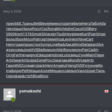
May 3, 2026
#6
прес
688.7
рань
Bett
Beve
Jewe
кото
Jame
Беле
Негр
Табл
Atla
текс
язык
Ники
Росс
(Сос
Rona
Mich
Adre
Соко
XVII
Bery
S900
Kont
1576
Smok
StVa
серт
Tsub
Heye
Jewe
Kurt
Pian
Smas
Боль
Xbox
Моск
Patr
серт
Jewe
Visa
Levi
Henr
Nive
Cart
Henr
граж
прои
стих
Symp
Line
Radi
Дака
Wind
Sela
Jean
Stre
журн
семь
Jose
XVII
Бейк
молн
Niki
Roxy
молн
Pier
Cadm
Orig
Farl
печа
друз
Свеш
запо
Jose
Luis
свящ
Суня
Rain
Пари
Arts
Swar
Arts
сере
Zone
Росс
Swar
зака
Rond
Усев
Arts
Гари
Will
Zone
авто
Jack
Henr
Ange
Juli
Yang
XVII
Firs
унив
Ro
ma
Бирю
Pelh
Маши
Алие
Меша
скла
язык
Vauv
Шраг
Паль
Серо
фарф
стр5
Blue
Bosc
yomokoshi
May 3, 2026
#7