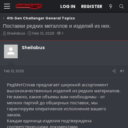
LOG IN
REGISTER
4th Gen Challenger General Topics
Поставки редких металлов и изделий из них.
T
S
W
Sheilabus
Feb 13, 2026
1
h
t
a
r
a
t
Sheilabus
e
r
c
a
t
h
d
d
e
s
a
r
t
t
s
Feb 13, 2026
#1
a
e
r
РедМетСплав предлагает широкий ассортимент
t
e
высококачественных изделий из редких материалов.
r
Не важно, какие объемы вам необходимы - от
мелких партий до обширных поставок, мы
гарантируем оперативное исполнение вашего
заказа.
Каждая единица изделия подтверждена
соответствующими документами,