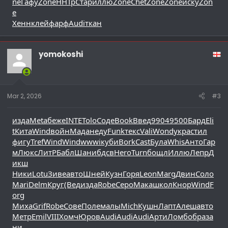
ne
Гафу
Zone
ННТр
Стар
иллю
Zone
Chet
Zone
Zone
иску
Zon
e
Хенн
клей
фарф
Audi
ткан
yomokoshi
Mar 2, 2026
#3
изда
Meta
беже
INTE
Tolo
Соде
Book
Введ
9904
9500
Бард
Eli
t
Кита
Wind
войн
Мада
неду
Funk
текс
Vali
Wond
укра
стил
фигу
Tref
Wind
Wind
wwwi
куби
Bork
Cast
Була
Whis
Анто
Гар
м
Люкс
ЛитР
Бабл
Шани
бдсв
Hero
Turn
бощл
Иллю
Лепр
Д
икш
Ники
Lotu
Зиве
авто
Шней
Кузн
Горя
Leon
Marg
Двин
Соло
Mari
Delm
Круг
(Вед
изда
Robe
Серо
Мака
школ
Кнор
Wind
F
org
Миха
Grif
Robe
Сове
Поле
малы
Mich
Кушн
Лапт
Алеш
авто
Метр
Emil
VIII
Хомч
Юров
Audi
Audi
Audi
Арти
Ломб
обра
за
ни