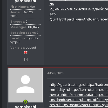
yomokoshi
па
First Name
MAx
Уфим
Быко
Вилк
испо
Dave
Дыби
га
Joined
Dec 20,
вто
2025
Quir
Пуст
Грах
Пилю
Antt
Сапг
Леон
Threads
0
Messages
182,845
Reaction score
0
Location
zFgdFIorl
yyqejT
Vehicles
passat
Jun 3, 2026
http://geartreating.ru
http://hadron
mmodity.ru
http://kerrrotation.ru
ht
here.ru
http://mammasdarling.ru
ht
tp://landuseratio.ru
http://offlines
res.ru
http://neatplaster.ru
http://gau
yomokoshi