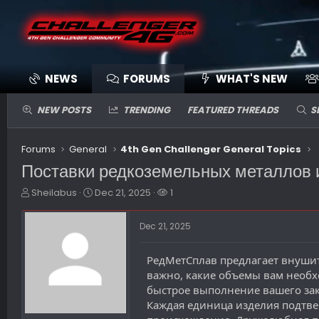
NEWS
FORUMS
WHAT'S NEW
NEW POSTS
TRENDING
FEATURED THREADS
S
Forums
General
4th Gen Challenger General Topics
Поставки редкоземельных металлов и
T
S
W
Sheilabus
Dec 21, 2025
1
h
t
a
r
a
t
Dec 21, 2025
e
r
c
a
t
h
d
d
e
РедМетСплав предлагает внушит
s
a
r
важно, какие объемы вам необх
t
t
s
быстрое выполнение вашего зак
a
e
Каждая единица изделия подтв
r