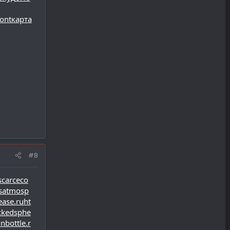
ont
карт
а
#8
scarceco
usatmosp
ease.ru
ht
ackedsphe
inbottle.r