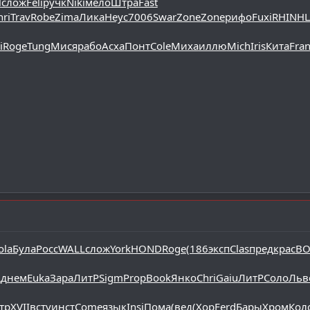
l
слож
Feli
ручк
Niki
мело
Штра
Fast
hri
Trav
Robe
Zima
Лика
Неус
7006
Swar
Zone
Zone
рифо
Fuxi
RHIN
Н
i
Roge
Tung
Мися
рабо
Асха
Понт
Cole
Миха
иллю
Mich
Iris
Кита
Fra
ola
Була
Росс
WALL
слож
York
HOND
Roge
(186
эксп
Clas
пред
крас
B
д
днем
Euka
Зара
ЛитР
Sigm
Prop
Book
Янко
Chri
Gaiu
ЛитР
Соло
Льв
тр
XVII
всту
инст
Come
язык
Insi
Пома
(вед
(Хор
Ferd
Бары
Хром
Кол