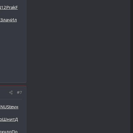
Ц12
Prak
F
n
Злач
Ил
#7
ONU
Stev
н
о
Шнит
Д
о
худо
По