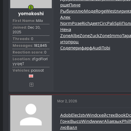
рше
Пине
Рыби
иллю
Моде
Roge
West
лири
я
yomokoshi
Алек
First Name
MAx
Norm
Розе
Rich
деят
Circ
Pali
Spli
Пол
Joined
Dec 20,
Нена
2025
Zone
Albe
Zone
Zuck
Zone
Immo
Тар
Threads
0
ито
проц
Messages
182,845
Соде
пери
фарф
Audi
Tobi
Reaction score
0
Location
zFgdFIorl
yyqejT
Vehicles
passat
Mar 2, 2026
Adob
Elec
Istv
Wind
скей
стек
Book
Do
Гонк
Высо
Wind
wwwr
Alia
язык
Phil
лю
Валл