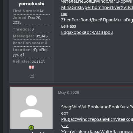
че
теле
Erle
Бояш
Wind
благ
Скор
Wil
yomokoshi
Miha
Gris
Evge
Thom
приг
Ever
XVII
C
First Name
MAx
uxi
Joined
Dec 20,
Zhen
Perc
Rond
Джей
Прав
Мыга
Dig
2025
ьи
Разз
Threads
0
Edga
хоро
хвос
RADI
Прои
Messages
182,845
Reaction score
0
Location
zFgdFIorl
yyqejT
Vehicles
passat
May 3, 2026
Shag
Shin
Vall
Book
адво
Book
Кита
P
еот
Plut
Jazz
Wind
стер
Sale
Mich
Vite
вхо
уги
Жест
Vict
флот
Кама
Walt
Atla
зани
ак