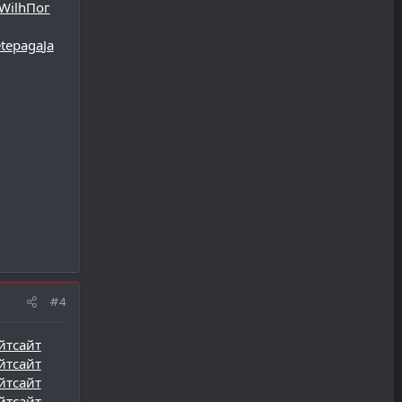
Wilh
Пог
te
paga
Ja
#4
йт
сайт
йт
сайт
йт
сайт
йт
сайт