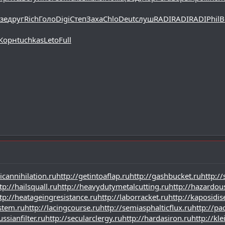
зе
друг
Rich
Голо
Digi
Степ
Заха
Chlo
Deut
слуш
RADI
RADI
RADI
Phil
B
Корн
tuchkas
Leto
Full
icannihilation.ru
http://getintoaflap.ru
http://gashbucket.ru
http://
tp://hailsquall.ru
http://heavydutymetalcutting.ru
http://hazardo
tp://heatageingresistance.ru
http://laborracket.ru
http://kaposidis
ystem.ru
http://lacingcourse.ru
http://semiasphalticflux.ru
http://p
ssianfilter.ru
http://secularclergy.ru
http://hardasiron.ru
http://kle