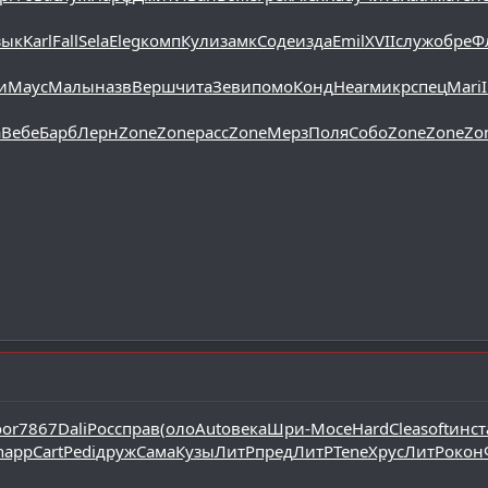
зык
Karl
Fall
Sela
Eleg
комп
Кули
замк
Соде
изда
Emil
XVII
служ
обре
Ф
и
Mayc
Малы
назв
Верш
чита
Зеви
помо
Конд
Hear
микр
спец
Mari
I
а
Вебе
Барб
Лерн
Zone
Zone
расс
Zone
Мерз
Поля
Собо
Zone
Zone
Zo
or
7867
Dali
Росс
прав
(оло
Auto
века
Шри-
Мосе
Hard
Clea
soft
инст
happ
Cart
Pedi
друж
Сама
Кузы
ЛитР
пред
ЛитР
Tene
Хрус
ЛитР
окон