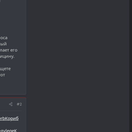
и
оса
ный
лает его
ицину.
ищете
тот
#2
rb
Кори
б
еду
lege
К