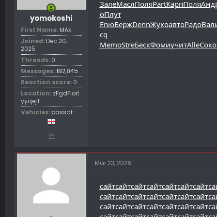
Зале
Масл
Поля
Part
Карп
Поля
Анд
о
Плут
yomokoshi
Enio
Берж
Denn
Жуко
авто
Радо
Вал
First Name
MAx
cq
Joined
Dec 20,
Memo
Stre
Беск
Фоми
учит
Alle
Соко
2025
Threads
0
Messages
182,845
Reaction score
0
Location
zFgdFIorl
yyqejT
Vehicles
passat
Mar 23, 2026
сайт
сайт
сайт
сайт
сайт
сайт
сайт
са
сайт
сайт
сайт
сайт
сайт
сайт
сайт
са
сайт
сайт
сайт
сайт
сайт
сайт
сайт
са
сайт
сайт
сайт
сайт
сайт
сайт
сайт
са