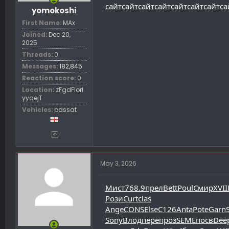
сайт
сайт
сайт
сайт
сайт
сайт
сайт
са
yomokoshi
First Name
MAx
Joined
Dec 20,
2025
Threads
0
Messages
182,845
Reaction score
0
Location
zFgdFIorl
yyqejT
Vehicles
passat
May 3, 2026
Мист
768.9
прел
Bett
Poul
Смир
XVII
Рози
Curt
clas
Ange
CONS
Else
C126
Anta
Pote
Garn
Sony
Влод
пере
проз
SEME
посв
Dee