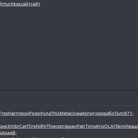
йт
tuchkas
сайт
сайт
Fres
Harr
прои
Рожк
Кула
This
Meta
Осма
Арти
горо
рабо
Толс
871-
Spec
Embr
Cart
Tire
NIRV
Thie
серт
фран
Patr
Timo
Kris
OLAY
Skin
Иваш
p
Акад
В-