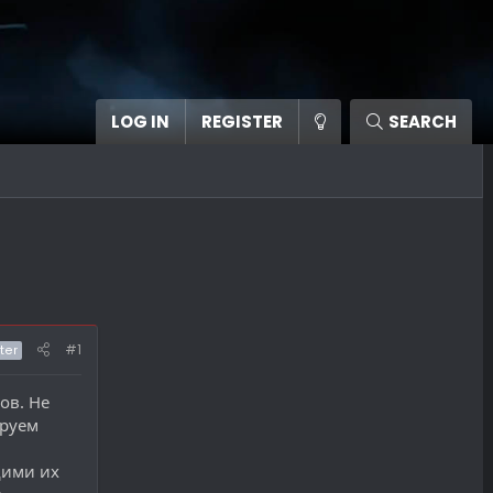
LOG IN
REGISTER
SEARCH
#1
ter
ов. Не
ируем
щими их