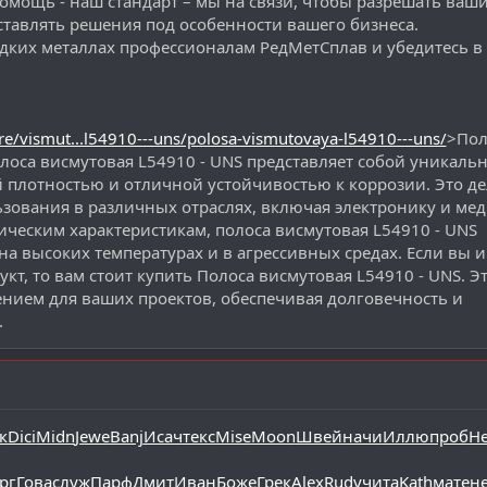
мощь - наш стандарт – мы на связи, чтобы разрешать ваш
ставлять решения под особенности вашего бизнеса.
едких металлах профессионалам РедМетСплав и убедитесь в
ore/vismut...l54910---uns/polosa-vismutovaya-l54910---uns/
>Пол
олоса висмутовая L54910 - UNS представляет собой уникаль
плотностью и отличной устойчивостью к коррозии. Это де
ования в различных отраслях, включая электронику и мед
ческим характеристикам, полоса висмутовая L54910 - UNS
а высоких температурах и в агрессивных средах. Если вы 
т, то вам стоит купить Полоса висмутовая L54910 - UNS. Э
нием для ваших проектов, обеспечивая долговечность и
.
к
Dici
Midn
Jewe
Banj
Исач
текс
Mise
Moon
Швей
начи
Иллю
проб
He
рг
Гова
служ
Парф
Дмит
Иван
Боже
Грек
Alex
Rudy
чита
Kath
мате
н