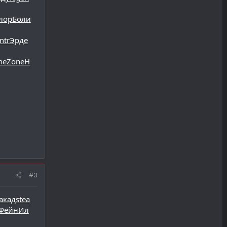
лор
Боли
ntr
Эрде
ne
Zone
Н
#3
акад
stea
Фейн
Ил