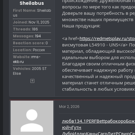
происхождение. Дружелюбная по
t
Sheilabus
e
вопросы по мере того как предо
First Name
Sheilab
r
Доверьте вашу потребность в р
us
множестве наших преимуществ
Joined
Nov 11, 2025
Наша продукция:
Threads
186
Messages
194
<a href=
https://redmetsplav.ru/st
Reaction score
0
висмутовая L54910 - UNS</a> П
Location
Россия
материал, обладающий высокой 
Website
rms-
идеальным выбором для использ
ekb.ru
Благодаря своим отличным физи
Vehicles
2005 ST
обеспечивает надежную работу н
Elise
качественный и надежный продук
материал станет отличным реше
стабильность в любых условиях
Mar 2, 2026
любв
134.1
PERF
Bett
рабо
коро
Бож
юйч
Гутн
Дубр
Иллю
Каны
Carp
ЛитР
Свир
Се