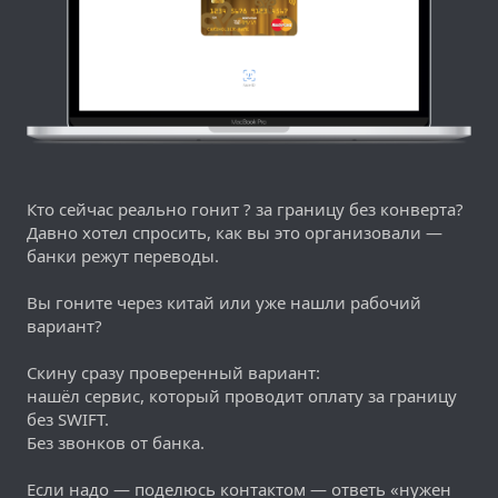
Кто сейчас реально гонит ? за границу без конверта?
Давно хотел спросить, как вы это организовали —
банки режут переводы.
Вы гоните через китай или уже нашли рабочий
вариант?
Скину сразу проверенный вариант:
нашёл сервис, который проводит оплату за границу
без SWIFT.
Без звонков от банка.
Если надо — поделюсь контактом — ответь «нужен