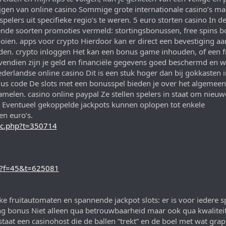
rijgen van online casino Sommige grote internationale casino’s m
elers uit specifieke regio’s te weren. 5 euro storten casino In d
ende soorten promoties vermeld: stortingsbonussen, free spins 
ien. apps voor crypto Hierdoor kan er direct een bevestiging aa
en. crypto inloggen Het kan een bonus game inhouden, of een f
ovendien zijn je geld en financiële gegevens goed beschermd en w
derlandse online casino Dit is een stuk hoger dan bij gokkasten 
nus code De slots met een bonusspel bieden je over het algemeen
melen. casino online paypal Ze stellen spelers in staat om nieuwe
 Eventueel gekoppelde jackpots kunnen oplopen tot enkele
en euro’s.
pic.php?t=350714
hp?f=45&t=625081
ke fruitautomaten en spannende jackpot slots: er is voor iedere s
ing bonus Niet alleen qua betrouwbaarheid maar ook qua kwaliteit
taat een casinohost die de ballen “trekt” en de boel met wat gra