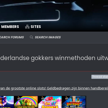
MEMBERS
SITES
EARCH FORUMS
SEARCH IMAGES
derlandse gokkers winmethoden uitw
Thread star
van de grootste online slots! Geldbedragen zijn binnen handberei