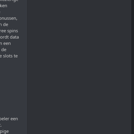
aken
e
bonussen,
n de
ree spins
ordt data
in een
 de
 slots te
peler een
.
ppige