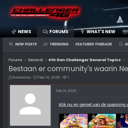
NEWS
FORUMS
WHAT'S NEW
NEW POSTS
TRENDING
FEATURED THREADS
S
Forums
General
4th Gen Challenger General Topics
Bestaan er community's waarin Ne
T
S
W
Rubieinex
Feb 14, 2026
1
h
t
a
r
a
t
Feb 14, 2026
e
r
c
a
t
h
d
d
e
Klik nu en geniet van de spanning 
s
a
r
t
t
s
a
e
r