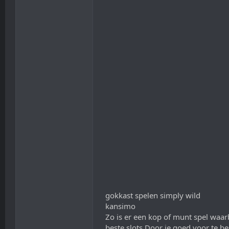
gokkast spelen simply wild
kansimo
Zo is er een kop of munt spel waarb
beste slots Door je goed voor te be