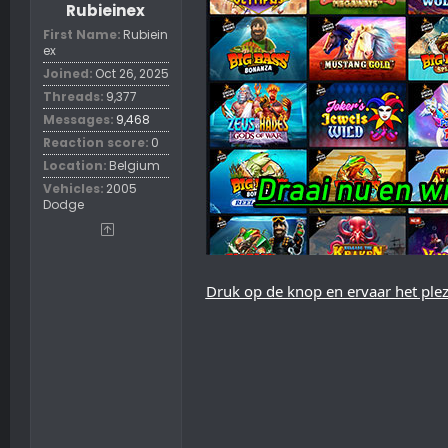
t
Rubieinex
e
First Name
Rubiein
r
ex
Joined
Oct 26, 2025
Threads
9,377
Messages
9,468
Reaction score
0
Location
Belgium
Vehicles
2005
Dodge
Druk op de knop en ervaar het plezi