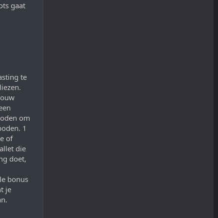
ots gaat
sting te
liezen.
 jouw
 een
thoden om
boden. 1
e of
llet die
ng doet,
le bonus
t je
an.