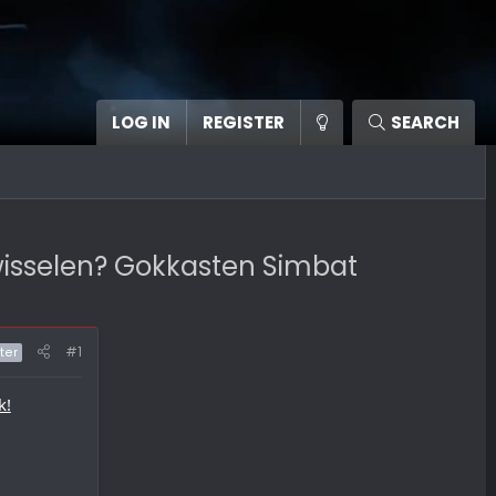
LOG IN
REGISTER
SEARCH
isselen? Gokkasten Simbat
#1
ter
k!