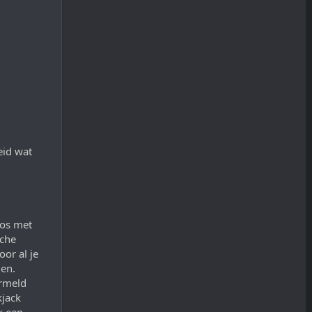
eid wat
nos met
sche
or al je
len.
ermeld
kjack