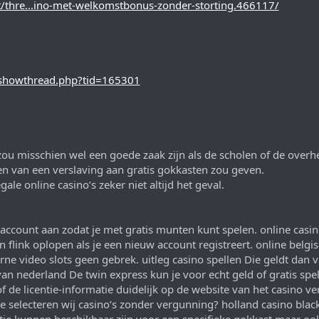
thre...ino-met-welkomstbonus-zonder-storting.466117/
m/showthread.php?tid=165301
 zou misschien wel een goede zaak zijn als de scholen of de overh
n van een verslaving aan gratis gokkasten zou geven.
egale online casino’s zeker niet altijd het geval.
 account aan zodat je met gratis munten kunt spelen. online casi
flink oplopen als je een nieuw account registreert. online belgi
ne video slots geen gebrek. uitleg casino spellen Die geldt dan vo
 van nederland De twin express kun je voor echt geld of gratis spe
 of de licentie-informatie duidelijk op de website van het casino v
e selecteren wij casino’s zonder vergunning? holland casino blac