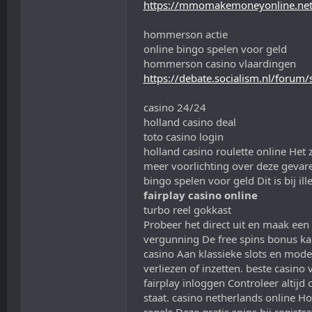
https://mmomakemoneyonline.net/
hommerson actie
online bingo spelen voor geld
hommerson casino vlaardingen
https://debate.socialism.nl/foru
casino 24/24
holland casino deal
toto casino login
holland casino roulette online Het
meer voorlichting over deze gevare
bingo spelen voor geld Dit is bij ill
fairplay casino online
turbo reel gokkast
Probeer het direct uit en maak een
vergunning De free spins bonus kan 
casino Aan klassieke slots en moder
verliezen of inzetten. beste casino
fairplay inloggen Controleer altijd
staat. casino netherlands online Ho