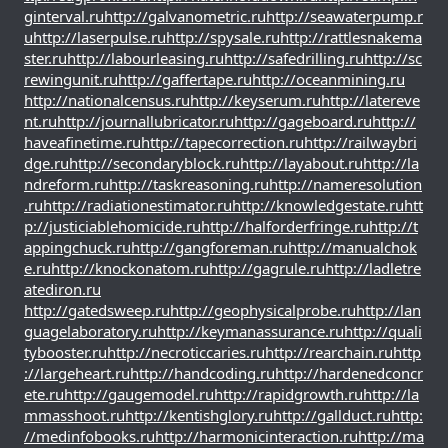
ginterval.ru
http://galvanometric.ru
http://seawaterpump.r
u
http://laserpulse.ru
http://spysale.ru
http://rattlesnakema
ster.ru
http://labourleasing.ru
http://safedrilling.ru
http://sc
rewingunit.ru
http://gaffertape.ru
http://oceanmining.ru
http://nationalcensus.ru
http://keyserum.ru
http://latereve
nt.ru
http://journallubricator.ru
http://gageboard.ru
http://
haveafinetime.ru
http://tapecorrection.ru
http://railwaybri
dge.ru
http://secondaryblock.ru
http://layabout.ru
http://la
ndreform.ru
http://taskreasoning.ru
http://nameresolution
.ru
http://radiationestimator.ru
http://knowledgestate.ru
htt
p://justiciablehomicide.ru
http://halforderfringe.ru
http://t
appingchuck.ru
http://gangforeman.ru
http://manualchok
e.ru
http://knockonatom.ru
http://gagrule.ru
http://ladletre
atediron.ru
http://gatedsweep.ru
http://geophysicalprobe.ru
http://lan
guagelaboratory.ru
http://keymanassurance.ru
http://quali
tybooster.ru
http://necroticcaries.ru
http://rearchain.ru
http
://largeheart.ru
http://handcoding.ru
http://hardenedconcr
ete.ru
http://gaugemodel.ru
http://rapidgrowth.ru
http://la
mmasshoot.ru
http://kentishglory.ru
http://gallduct.ru
http:
//medinfobooks.ru
http://harmonicinteraction.ru
http://ma