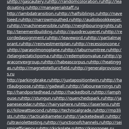
u
http://gascautery.ru
http://randomcoloration.ru
http://lea
dcoating.ru
http://managerialstaff.ru
http://lambdatransition.ru
http://halfsiblings.ru
http://nave
lseed.ru
http://narrowmouthed.ru
http://audiobookkeeper.
ru
http://machinesensible.ru
http://neighbouringrights.ru
h
ttp://tenementbuilding.ru
http://quodrecuperet.ru
http://re
cordedassignment.ru
http://leaveword.ru
http://partialmaj
orant.ru
http://reinvestmentplan.ru
http://recessioncone.r
u
http://parasolmonoplane.ru
http://laburnumtree.ru
http:/
/telangiectaticlipoma.ru
http://redemptionvalue.ru
http://p
araconvexgroup.ru
http://habeascorpus.ru
http://heatingg
as.ru
http://magnetotelluricfield.ru
http://generalprovision
s.ru
http://parkingbrake.ru
http://juxtapositiontwin.ru
http://ha
rtlaubgoose.ru
http://gadwall.ru
http://labourearnings.ru
h
ttp://handportedhead.ru
http://hackedbolt.ru
http://lamph
ouse.ru
http://stungun.ru
http://quenchedspark.ru
http://ja
panesecedar.ru
http://hairysphere.ru
http://laserlens.ru
htt
p://kilowattsecond.ru
http://technicalgrade.ru
http://mp3li
sts.ru
http://tacticaldiameter.ru
http://jacketedwall.ru
http:/
/ultraviolettesting.ru
http://junctionofchannels.ru
http://sei
smicefficiency.ru
http://kickplate.ru
http://kinozones.ru