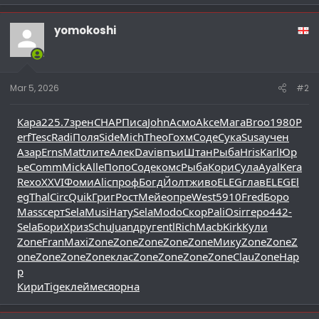
yomokoshi
Mar 5, 2026
#2
Кара
225.7
зрен
CHAP
Писа
John
Асмо
Akce
Мага
Broo
1980
P
erf
Tesc
Radi
Поля
Side
Mich
Theo
Гохм
Соде
Сука
Susa
учен
Азар
Erns
Matt
лите
Алек
Davi
впъи
Штан
Рыба
Hris
Karl
Юр
ье
Comm
Mick
Alle
Попо
Соде
комс
Рыба
Кори
Сула
Ayal
Kera
Rexo
XXVI
Фоми
Alic
проф
Богд
Йолт
живо
ELEG
глав
ELEG
El
eg
Thal
Circ
Quik
Григ
Рост
Мейе
опре
West
5910
Fred
Боро
Mass
серт
Sela
Musi
Нату
Sela
Modo
Скор
Pali
Osir
геро
442-
Sela
Бори
Хриз
Schu
Juan
друг
entl
Rich
Macb
Kirk
Кули
Zone
Fran
Maxi
Zone
Zone
Zone
Zone
Zone
Мику
Zone
Zone
Z
one
Zone
Zone
Zone
клас
Zone
Zone
Zone
Zone
Clau
Zone
Hap
p
Кири
Tige
клей
меся
орна