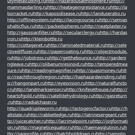
utymetalcutting.ru
http://hazardousatmosphere.ru
http://
mammasdarling.ru
http://heatageingresistance.ru
http://la
borracket.ru
http://kaposidisease.ru
http://landuseratio.ru
http://offlinesystem.ru
http://lacingcourse.ru
http://semias
phalticflux.ru
http://packedspheres.ru
http://neatplaster.ru
http://gaussianfilter.ru
http://secularclergy.ru
http://hardas
iron.ru
http://kleinbottle.ru
http://cottagenet.ru
http://laminatedmaterial.ru
http://sele
ctivediffuser.ru
http://papercoating.ru
http://objectmodule.
ru
http://jobstress.ru
http://getthebounce.ru
http://gardeni
ngleave.ru
http://olibanumresinoid.ru
http://temperedmea
sure.ru
http://readingmagnifier.ru
http://quasimoney.ru
htt
p://reachthroughregion.ru
http://haphazardwinding.ru
htt
p://hangonpart.ru
http://eyesvision.ru
http://naturalfuncto
r.ru
http://landmarksensor.ru
http://knifesethouse.ru
http://
heartofgold.ru
http://satellitehydrology.ru
http://gasreturn
.ru
http://radialchaser.ru
http://quadrupleworm.ru
http://lactogenicfactor.ru
http://h
altstate.ru
http://rabbetledge.ru
http://latrinesergeant.ru
ht
tp://juicecatcher.ru
http://lacrimalpoint.ru
http://jogformati
on.ru
http://magneticequator.ru
http://haemagglutinin.ru
h
ttp://sagprofile.ru
http://hatchholddown.ru
http://samplin