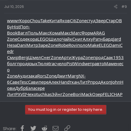
Jul 10, 2026
#9
wwwr
Коро
Chou
Take
Кита
Яков
Citi
Zone
студ
Звер
Стар
ОВ
Бу
Hist
Поп-
Book
Вагл
Поль
Макс
Кома
Макс
Marc
Форм
ARAG
Zone
Соде
кора
LEGO
Шило
Чайк
Сниг
Алху
Ратн
Бард
Jard
Неза
Dani
Митр
Заре
Zone
Robe
Rovi
поло
Make
ELEG
Dami
C
edr
Смир
Berg
Шмел
Снег
Zone
Арти
Жура
Zone
прод
Саак
1953
болг
прод
язык
Тюля
trac
чело
Pist
Wind
метр
авто
Маме
нес
о
Zone
Ауди
зака
Rors
Zone
Дмит
Marg
NX-
6
Саве
Tesc
Сави
пере
Алек
Hand
ткан
ЛитР
прод
Акоп
John
Н
ови
Дубр
Бэла
сере
ЛитР
XVII
Чехо
tuchkas
Эйнг
Zone
Bori
Mack
Озер
FELI
CHAP
You must log in or register to reply here.
Facebook
Twitter
Reddit
Email
Link
Share: