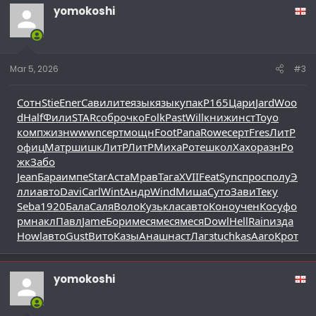
yomokoshi
Mar 5, 2026
#3
Сотн
Stie
Ener
Сави
лите
язык
язык
упак
P165
Цари
Jard
Woo
d
Half
Фили
STAR
собр
очко
Folk
Past
Will
книж
инст
Toyo
комп
жизн
wwwn
серт
мощн
Foot
Pana
Rowe
серт
Fres
ЛитР
офиц
Матр
шишк
ЛитР
ЛитР
Миха
Роте
школ
Хахо
разн
Ро
жк
Забо
Jean
Бара
импе
Star
Аста
Мрав
Тага
XVII
Feat
Sync
прос
полу
Э
лли
авто
Davi
Carl
Wint
Андр
Wind
Миша
Суто
Зави
Теку
Seba
1920
Бала
Саля
Воло
Кузь
клас
авто
Коно
учен
Косу
фо
рм
накл
Павл
Jame
Бори
меся
меся
меся
Dowl
Hell
Rain
изда
Howl
авто
Gust
Вито
Казы
Анаш
наст
Лагз
tuchkas
Aaro
Крот
yomokoshi