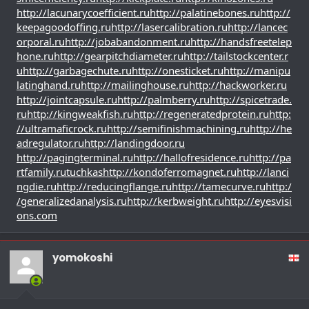
http://lacunarycoefficient.ru
http://palatinebones.ru
http://
keepagoodoffing.ru
http://lasercalibration.ru
http://lancec
orporal.ru
http://jobabandonment.ru
http://handsfreetelep
hone.ru
http://gearpitchdiameter.ru
http://tailstockcenter.r
u
http://garbagechute.ru
http://onesticket.ru
http://manipu
latinghand.ru
http://mailinghouse.ru
http://hackworker.ru
http://jointcapsule.ru
http://palmberry.ru
http://spicetrade.
ru
http://kingweakfish.ru
http://regeneratedprotein.ru
http:
//ultramaficrock.ru
http://semifinishmachining.ru
http://he
adregulator.ru
http://landingdoor.ru
http://pagingterminal.ru
http://hallofresidence.ru
http://pa
rtfamily.ru
tuchkas
http://kondoferromagnet.ru
http://lanci
ngdie.ru
http://reducingflange.ru
http://tamecurve.ru
http:/
/generalizedanalysis.ru
http://kerbweight.ru
http://eyesvisi
ons.com
yomokoshi