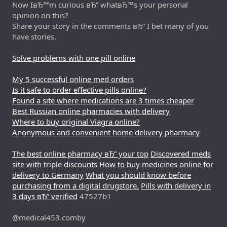
Now IвЂ™m curious вЂ” whatвЂ™s your personal
opinion on this?
Share your story in the comments вЂ” I bet many of you
have stories.
Solve problems with one pill online
My 5 successful online med orders
Is it safe to order effective pills online?
Found a site where medications are 3 times cheaper
Best Russian online pharmacies with delivery
Where to buy original Viagra online?
Anonymous and convenient home delivery pharmacy
The best online pharmacy вЂ” your top
Discovered meds
site with triple discounts
How to buy medicines online for
delivery to Germany
What you should know before
purchasing from a digital drugstore.
Pills with delivery in
3 days вЂ” verified
47527b1
@medical453.comby