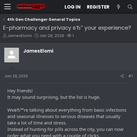
LOG IN
REGISTER
4th Gen Challenger General Topics
E-pharmacy and privacy вЂ” your experience?
T
S
W
JamesElomi
Jan 28, 2026
1
h
t
a
r
a
t
JamesElomi
e
r
c
a
t
h
d
d
e
s
a
r
t
t
s
Jan 28, 2026
#1
a
e
r
Hey friends!
t
e
It may sound surprising, but the list is huge.
r
WeвЂ™re talking about everything from basic infections
and seasonal illnesses to serious diseases that usually
take a lot of time and stress.
Instead of hunting for pills across the city, you can now
order what you need with a couple of clicks.