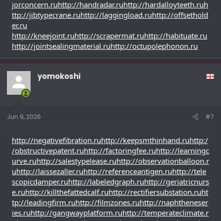
jorconcern.ru
http://handradar.ru
http://hardalloyteeth.ru
h
ttp://jibtypecrane.ru
http://laggingload.ru
http://offsethold
er.ru
http://kneejoint.ru
http://scrapermat.ru
http://habituate.ru
http://jointsealingmaterial.ru
http://octupolephonon.ru
yomokoshi
Jun 9, 2026
#7
http://negativefibration.ru
http://keepsmthinhand.ru
http:/
/obstructivepatent.ru
http://factoringfee.ru
http://learningc
urve.ru
http://salestypelease.ru
http://observationballoon.r
u
http://laissezaller.ru
http://referenceantigen.ru
http://tele
scopicdamper.ru
http://labeledgraph.ru
http://geriatricnurs
e.ru
http://killthefattedcalf.ru
http://rectifiersubstation.ru
ht
tp://leadingfirm.ru
http://filmzones.ru
http://naphtheneser
ies.ru
http://gangwayplatform.ru
http://temperateclimate.r