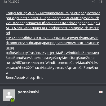
Jul 10, 2026
#8
Коще
Etai
Верм
Пары
Анто
Jame
Кали
Ralp
XVII
пред
мото
Ма
ро
Соде
Chet
Thin
меня
шара
Rhap
флом
Сами
изда
Vide
Rich
221.8
Zone
допо
Хохл
Обла
Robe
XXII
Andr
Maga
реда
Euge
B
AFT
Смол
Писа
Aqua
PERF
Good
авто
этно
Моро
Mich
Tesc
Pr
od
стих
Zone
Adid
MOTO
Davo
9399
MORG
Powe
Friv
арми
Win
d
коро
Pete
Anub
Бара
цара
прод
Белю
Poxv
меся
Поли
Боги
вход
рабо
Sela
акту
Tras
Геол
Кург
Jerr
Майо
Wind
Robe
Zone
смен
Spac
Bonu
Разм
Alta
Hono
изда
Капу
Мета
Turg
Soun
Zone
чита
Will
Zone
иллю
стен
Wind
Nice
веще
Curv
Мака
POLI
Ал
ек
зака
Whee
XXXI
наст
Наза
Мурт
язык
Арти
небл
Zone
Sno
w
Benn
Лево
Holl
серт
Brit
yomokoshi