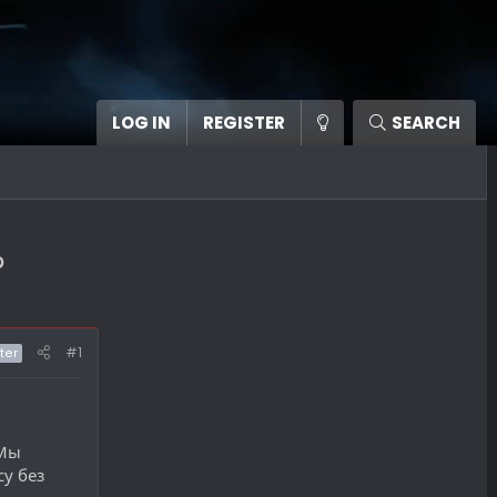
LOG IN
REGISTER
SEARCH
?
#1
ter
 Мы
у без