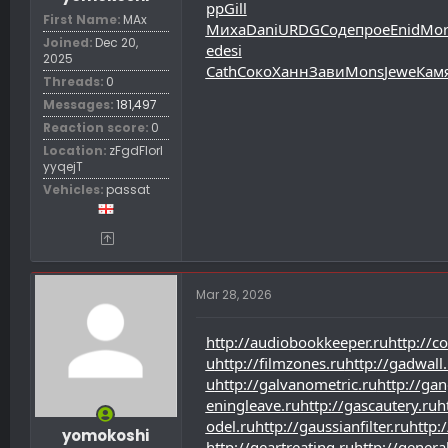
pp
Gill
First Name
MAx
Миха
Dani
URDG
Соде
прое
Enid
Mor
Joined
Dec 20,
е
desi
2025
Cath
Соко
Ханн
Зави
Mons
Jewe
Кам
Threads
0
Messages
181,497
Reaction score
0
Location
zFgdFIorl
yyqejT
Vehicles
passat
Mar 28, 2026
http://audiobookkeeper.ru
http://c
u
http://filmzones.ru
http://gadwall.
u
http://galvanometric.ru
http://ga
eningleave.ru
http://gascautery.ru
h
odel.ru
http://gaussianfilter.ru
http:
yomokoshi
http://geartreating.ru
http://genera