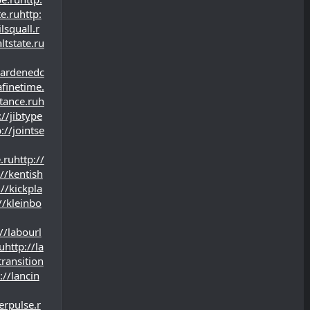
te.ru
http:
lsquall.r
ltstate.ru
hardenedc
afinetime.
tance.ru
h
://jibtype
://jointse
.ru
http://
://kentish
://kickpla
//kleinbo
//labourl
u
http://la
ransition
://lancin
erpulse.r