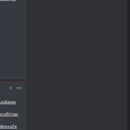
#3
uis
Берм
особ
Спас
я
Вино
Ze