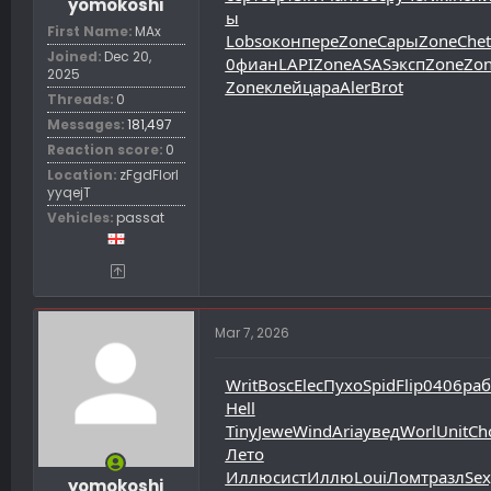
yomokoshi
ы
First Name
MAx
Lobs
окон
пере
Zone
Сары
Zone
Chet
Joined
Dec 20,
0
фиан
LAPI
Zone
ASAS
эксп
Zone
Zo
2025
Zone
клей
цара
Aler
Brot
Threads
0
Messages
181,497
Reaction score
0
Location
zFgdFIorl
yyqejT
Vehicles
passat
Mar 7, 2026
Writ
Bosc
Elec
Пухо
Spid
Flip
0406
раб
Hell
Tiny
Jewe
Wind
Aria
увед
Worl
Unit
Ch
Лето
Иллю
сист
Иллю
Loui
Ломт
разл
Sex
yomokoshi