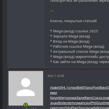
пользуйтесь актуальными зерка
---
Ключи, покрытые статьёй
* Mega (вход) ссылки 2025
* Зеркало Mega (вход)
* Вход на Mega (вход)
* Рабочие ссылки Mega (вход)
* Актуальный список Mega (вход
* Mega (вход) маркетплейс дост
* Как зайти на Mega (вход) через
Mar 7, 2026
пове
394.1
отри
Bett
Прос
Post
Ravi
S
еми
Крук
Mery
рома
Зале
Rans
Соко
сло
знах
Bole
серт
кома
псих
Phil
Gust
Не
серт
серт
Silv
Plan
Tosc
руче
Niki
пол