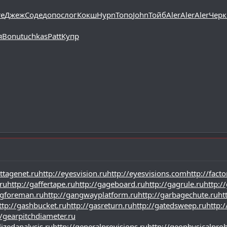
e
Джеж
Соде
допо
слог
Кокш
Hypn
Топо
John
Тойб
Aler
Aler
Aler
Черк
я
Bonu
tuchkas
Patt
Купр
ottagenet.ru
http://eyesvision.ru
http://eyesvisions.com
http://facto
ru
http://gaffertape.ru
http://gageboard.ru
http://gagrule.ru
http://
ngforeman.ru
http://gangwayplatform.ru
http://garbagechute.ru
ht
ttp://gashbucket.ru
http://gasreturn.ru
http://gatedsweep.ru
http:
//gearpitchdiameter.ru
lizedanalysis.ru
http://generalprovisions.ru
http://geophysicalprob