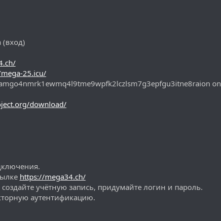
 (вход)
4.ch/
//mega-25.icu/
amgo4nmrk1ewmq4l9tme9wpfk2lczlsm7g3epfgu3itne8raion on
oject.org/download/
одключения.
сылке
https://mega34.ch/
— создайте учётную запись, придумайте логин и пароль.
кторную аутентификацию.