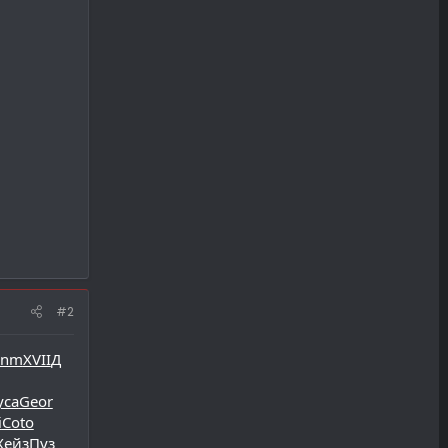
#2
enm
XVII
Д
уса
Geor
i
Coto
Хейз
Пуз