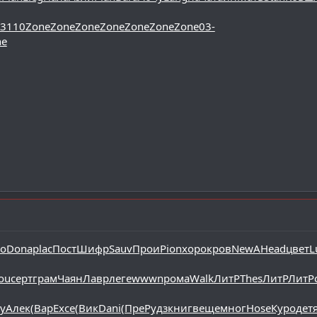
3110
Zone
Zone
Zone
Zone
Zone
Zone
Zone
03-
ne
о
Dona
plac
Пост
Шифр
Sauv
Прои
Pion
хоро
кров
NewA
Head
цвет
L
ou
серт
грам
Чаян
Лавр
леге
wwwn
рома
Walk
ЛитР
Thes
ЛитР
ЛитР
y
Алек
(Вар
Exce
(Вик
Dani
(Пре
Рудз
книг
веще
мног
Hose
Куро
дет