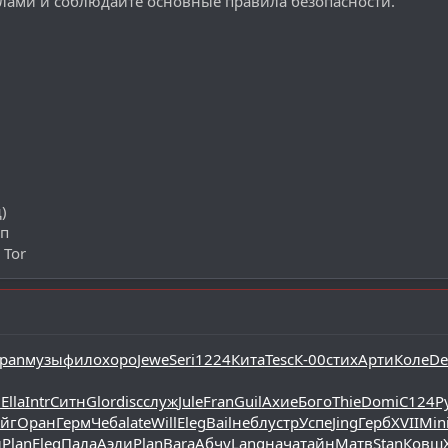
лами и соблюдайте основные правила безопасности.
)
уп
 Tor
pan
музы
фило
хоро
Jewe
Seri
1224
Кита
Tesc
К-00
стих
Арти
Коле
D
в
Ella
Intr
Ситн
Glor
disc
служ
Jule
Fran
Guil
Ахие
Бого
Thie
Domi
C124
Р
йг
Оран
Герм
Чеба
late
Will
Eleg
Bail
небл
устр
Успе
Jing
Герб
XVII
Min
и
Plan
Eleg
Пала
Аэли
Plan
Bara
Абчу
Lang
нача
тайн
Матв
Stan
Ковш