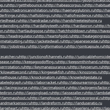
ap.ru
http://getthebounce.ru
http://habeascorpus.ru
http://habitua
u
http://hadronicannihilation.ru
http://haemagglutinin.ru
http://hai
derfringe.ru
http://halfsiblings.ru
http://hallofresidence.ru
http://ha
rtedhead.ru
http://handradar.ru
http://handsfreetelephone.ru
ardwinding.ru
http://hardalloyteeth.ru
http://hardasiron.ru
http://
on.ru
http://hartlaubgoose.ru
http://hatchholddown.ru
http://have
ttp://headregulator.ru
http://heartofgold.ru
http://heatageingresis
ymetalcutting.ru
http://jacketedwall.ru
http://japanesecedar.ru
http
http://jobstress.ru
http://jogformation.ru
http://jointcapsule.ru
http
cecatcher.ru
http://junctionofchannels.ru
http://justiciablehomicide
isease.ru
http://keepagoodoffing.ru
http://keepsmthinhand.ru
http
kerrrotation.ru
http://keymanassurance.ru
http://keyserum.ru
http
//kilowattsecond.ru
http://kingweakfish.ru
http://kinozones.ru
http:
fesethouse.ru
http://knockonatom.ru
http://knowledgestate.ru
/labeledgraph.ru
http://laborracket.ru
http://labourearnings.ru
http:
p://lacingcourse.ru
http://lacrimalpoint.ru
http://lactogenicfactor.r
atediron.ru
http://laggingload.ru
http://laissezaller.ru
http://lambdat
://lammasshoot.ru
http://lamphouse.ru
http://lancecorporal.ru
http
/landmarksensor.ru
http://landreform.ru
http://landuseratio.ru
/largeheart.ru
http://lasercalibration.ru
http://laserlens.ru
http://las