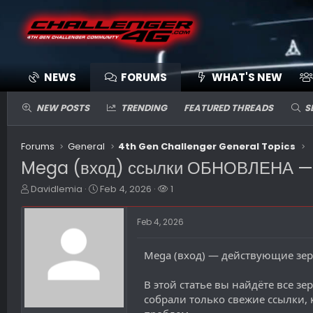
NEWS
FORUMS
WHAT'S NEW
NEW POSTS
TRENDING
FEATURED THREADS
S
Forums
General
4th Gen Challenger General Topics
Mega (вход) ссылки ОБНОВЛЕНА — Гд
T
S
W
Davidlemia
Feb 4, 2026
1
h
t
a
r
a
t
Feb 4, 2026
e
r
c
a
t
h
d
d
e
Mega (вход) — действующие зер
s
a
r
t
t
s
В этой статье вы найдёте все зе
a
e
собрали только свежие ссылки, 
r