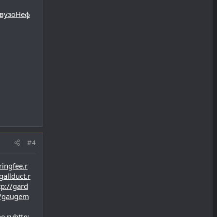
вузо
Неф
#4
ringfee.r
gallduct.r
tp://gard
//gaugem
e.ru
http: