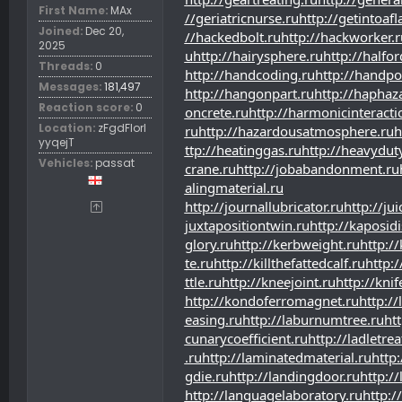
First Name
MAx
//geriatricnurse.ru
http://getintoafl
Joined
Dec 20,
//hackedbolt.ru
http://hackworker.r
2025
u
http://hairysphere.ru
http://halfor
Threads
0
http://handcoding.ru
http://handpo
Messages
181,497
http://hangonpart.ru
http://haphaz
Reaction score
0
oncrete.ru
http://harmonicinteracti
Location
zFgdFIorl
ru
http://hazardousatmosphere.ru
h
yyqejT
ttp://heatinggas.ru
http://heavydut
Vehicles
passat
crane.ru
http://jobabandonment.ru
alingmaterial.ru
http://journallubricator.ru
http://jui
juxtapositiontwin.ru
http://kaposid
glory.ru
http://kerbweight.ru
http://
te.ru
http://killthefattedcalf.ru
http:
ttle.ru
http://kneejoint.ru
http://kni
http://kondoferromagnet.ru
http:/
easing.ru
http://laburnumtree.ru
htt
cunarycoefficient.ru
http://ladletre
.ru
http://laminatedmaterial.ru
http
gdie.ru
http://landingdoor.ru
http:/
http://languagelaboratory.ru
http:/