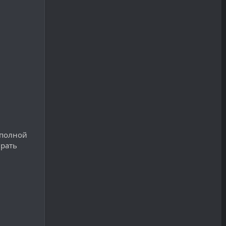
 полной
ирать