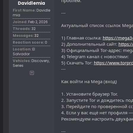
проблем.
t
Davidlemia
e
First Name
Davidle
r
---
mia
Joined
Feb 2, 2026
Актуальный список ссылок Mega
Threads
32
Messages
32
1) Главная ссылка:
https://mega3
Reaction score
0
2) Дополнительный сайт:
https:
Location
El
3) Официальный Tor-адрес: meg
Salvador
4) Telegram канал с новостями:
Vehicles
Discovery,
5) Скачать Tor:
https://www.torpr
Series
---
Как войти на Mega (вход)
1. Установите браузер Tor.
2. Запустите Tor и дождитесь п
3. Перейдите по проверенной с
4. Если у вас ещё нет профиля 
Рекомендуем настроить двухфа
---