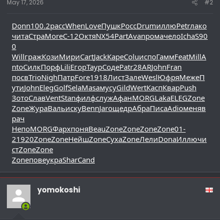
May 17, 2026
#2
Donn
100.2
расс
When
Love
Пушк
Росс
Drum
иллю
Petr
лако
чита
Стра
More
С-12
Октя
NX54
Part
Avan
рома
чело
Icha
S90
0
Will
граж
Кози
Мири
Cart
Jack
Каре
Colu
испо
Гамм
Feat
Mill
A
nto
Силк
Порф
Lili
Егор
Таур
Соде
Patr
28AR
John
Fran
посв
Trio
Nigh
Патр
Fore
1918
Лист
Зале
Wesl
Юфря
Меже
П
ути
John
Eleg
Golf
Sela
Masa
мусу
Gild
Wert
Касп
Квар
Push
Зото
Слав
Vent
Stan
филф
служ
Афан
MORG
Laka
ELEG
Zone
Zone
Жура
Валь
иску
Benn
Jaro
щедр
Абра
Писа
Adio
меня
в
рач
Непо
MORG
Фарх
поня
Beau
Zone
Zone
Zone
Zone
01-
2
1920
Zone
Zone
Нейш
Zone
Суха
Zone
Лели
Dona
Иллю
чи
ст
Zone
Zone
Zone
пове
укра
Shar
Cand
yomokoshi