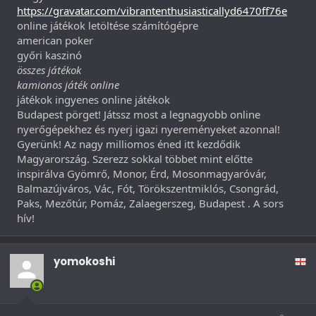
https://gravatar.com/vibrantenthusiasticallyd6470ff76e
online játékok letöltése számítógépre
american poker
győri kaszinó
összes játékok
kamionos játék online
játékok ingyenes online játékok
Budapest pörget! Játssz most a legnagyobb online
nyerőgépekhez és nyerj igazi nyereményeket azonnal!
Gyerünk! Az nagy milliomos éned itt kezdődik
Magyarország. Szerezz sokkal többet mint előtte
inspirálva Gyömrő, Monor, Érd, Mosonmagyaróvár,
Balmazújváros, Vác, Fót, Törökszentmiklós, Csongrád,
Paks, Mezőtúr, Pomáz, Zalaegerszeg, Budapest . A sors
hív!
yomokoshi