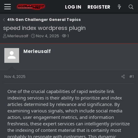
LOG IN
REGISTER
4th Gen Challenger General Topics
speed index wordpress plugin
T
S
W
Merleusalf
Nov 4, 2025
1
h
t
a
r
a
t
Merleusalf
e
r
c
a
t
h
d
d
e
s
a
r
t
t
s
Nov 4, 2025
#1
a
e
r
One of the crucial capabilities of rapid website link
t
e
indexing services is their ability to prioritize and index
r
articles determined by relevance and significance. By
examining various signals, which include social media
action, user engagement metrics, and information
freshness, these expert services can intelligently prioritize
the indexing of content material that is certainly most
probably to resonate with customers. This dynamic