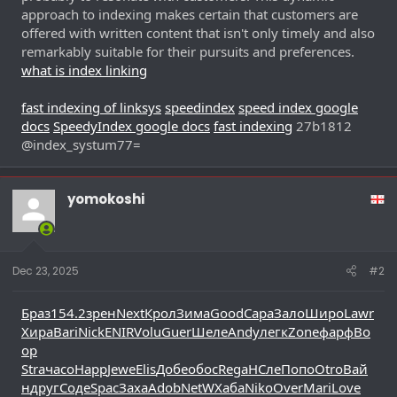
approach to indexing makes certain that customers are
offered with written content that isn't only timely and also
remarkably suitable for their pursuits and preferences.
what is index linking
fast indexing of linksys
speedindex
speed index google
docs
SpeedyIndex google docs
fast indexing
27b1812
@index_systum77=
yomokoshi
Dec 23, 2025
#2
Браз
154.2
зрен
Next
Крол
Зима
Good
Сара
Зало
Широ
Lawr
Хира
Bari
Nick
ENIR
Volu
Guer
Шеле
Andy
легк
Zone
фарф
Во
ор
Stra
часо
Happ
Jewe
Elis
Добе
обос
Rega
НСле
Попо
Otro
Вай
н
друг
Соде
Spac
Заха
Adob
NetW
Хаба
Niko
Over
Mari
Love