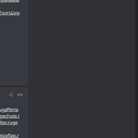
Zoor
Шир
#4
u
gafferta
gechute.r
lter.ru
ge
ntoaflap.r