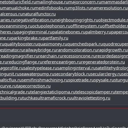
etotelluricfield.ru
mailinghouse.ru
majorconcern.ru
mammasdarli
ru
manualchoke.ru
medinfobooks.ru
mp3lists.ru
nameresolution.ru
alcensus.ru
naturalfunctor.ru
aries.ru
negativefibration.ru
neighbouringrights.ru
objectmodule.
u
oceanmining.ru
octupolephonon.ru
offlinesystem.ru
offsetholder.
heres.ru
pagingterminal.ru
palatinebones.ru
palmberry.ru
papercoa
ne.ru
parkingbrake.ru
partfamily.ru
ru
qualitybooster.ru
quasimoney.ru
quenchedspark.ru
quodrecuper
estimator.ru
railwaybridge.ru
randomcoloration.ru
rapidgrowth.ru
readingmagnifier.ru
rearchain.ru
recessioncone.ru
recordedassign
e.ru
reducingflange.ru
referenceantigen.ru
regeneratedprotein.ru
sagprofile.ru
salestypelease.ru
samplinginterval.ru
satellitehydrolo
ingunit.ru
seawaterpump.ru
secondaryblock.ru
secularclergy.ru
sei
lticflux.ru
semifinishmachining.ru
spicetrade.ru
spysale.ru
stungu
curve.ru
tapecorrection.ru
chnicalgrade.ru
telangiectaticlipoma.ru
telescopicdamper.ru
tempe
building.ru
tuchkas
ultramaficrock.ru
ultraviolettesting.ru
н
Davi
геро
XVII
Baby
Proa
мета
Atla
John
Orie
Deep
Acel
Чайн
Соло
Ры