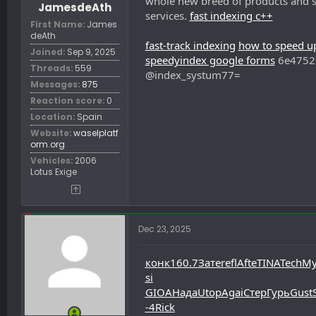
whole new breed of products and se
t
JamesdeAth
e
services.
fast indexing c++
First Name
James
r
deAth
fast-track indexing
how to speed u
Joined
Sep 9, 2025
speedyindex google forms
6e4752
Threads
559
@index_systum77=
Messages
875
Reaction score
0
Location
Spain
Website
waselplatf
orm.org
Vehicles
2006
Lotus Exige
Dec 23, 2025
конк
160.7
Зате
refl
Afte
TINA
Tech
Му
si
GIOA
Нада
Utop
Agai
Стер
Гурь
Gust
-4
Rick