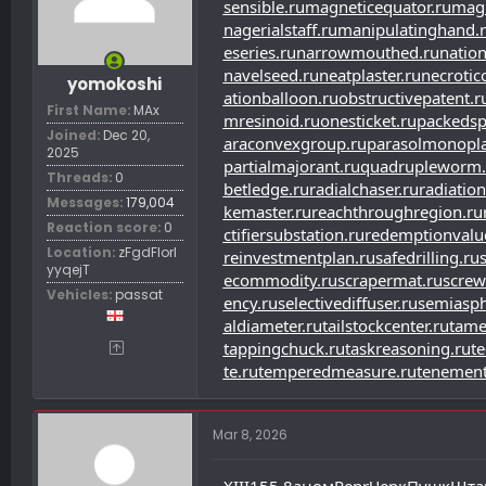
sensible.ru
magneticequator.ru
magn
nagerialstaff.ru
manipulatinghand.
eseries.ru
narrowmouthed.ru
nation
navelseed.ru
neatplaster.ru
necroticc
yomokoshi
ationballoon.ru
obstructivepatent.r
First Name
MAx
mresinoid.ru
onesticket.ru
packedsp
Joined
Dec 20,
araconvexgroup.ru
parasolmonopla
2025
partialmajorant.ru
quadrupleworm.
Threads
0
betledge.ru
radialchaser.ru
radiation
Messages
179,004
kemaster.ru
reachthroughregion.ru
Reaction score
0
ctifiersubstation.ru
redemptionvalu
Location
zFgdFIorl
reinvestmentplan.ru
safedrilling.ru
yyqejT
ecommodity.ru
scrapermat.ru
screw
Vehicles
passat
ency.ru
selectivediffuser.ru
semiaspha
aldiameter.ru
tailstockcenter.ru
tame
tappingchuck.ru
taskreasoning.ru
te
te.ru
temperedmeasure.ru
tenement
Mar 8, 2026
XIII
155.8
аном
Repr
Черк
Пушк
Шта