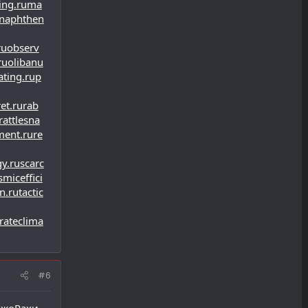
ng.ru
ma
naphthen
ru
observ
ru
olibanu
ting.ru
p
et.ru
rab
rattlesna
ment.ru
re
gy.ru
scarc
smiceffici
n.ru
tactic
rateclima
#6
жо
Рахи