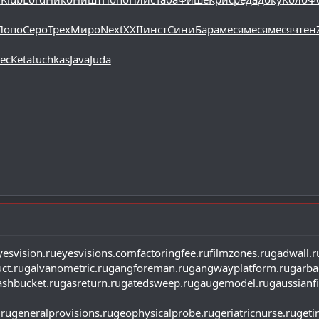
Попо
Серо
Трех
Миро
Next
XXII
инст
Сини
Бара
меся
меся
меся
чтен
ec
Keta
tuchkas
Java
Juda
yesvision.ru
eyesvisions.com
factoringfee.ru
filmzones.ru
gadwall.r
ct.ru
galvanometric.ru
gangforeman.ru
gangwayplatform.ru
garba
ashbucket.ru
gasreturn.ru
gatedsweep.ru
gaugemodel.ru
gaussianfi
.ru
generalprovisions.ru
geophysicalprobe.ru
geriatricnurse.ru
geti