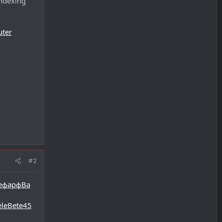
indexing
uter
#2
e
фарф
Ba
ele
Bete
45