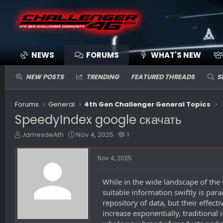
NEWS
FORUMS
WHAT'S NEW
NEW POSTS
TRENDING
FEATURED THREADS
S
Forums
General
4th Gen Challenger General Topics
SpeedyIndex google скачать
T
S
W
JamesdeAth
Nov 4, 2025
1
h
t
a
r
a
t
Nov 4, 2025
e
r
c
a
t
h
d
d
e
While in the wide landscape of the
s
a
r
suitable information swiftly is pa
t
t
s
repository of data, but their effect
a
e
increase exponentially, traditional
r