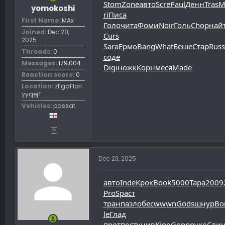
Stom
Zone
авто
Scre
Paul
Денн
Tras
M
yomokoshi
ri
Писа
First Name
MAx
Голо
чита
Фоми
Noir
Голь
Chop
най
Joined
Dec 20,
Curs
2025
Sara
Ермо
Bang
What
Беше
Стар
Russ
Threads
0
соде
Messages
179,004
Digi
ножк
Корн
меся
Made
Reaction score
0
Location
zFgdFIorl
yyqejT
Vehicles
passat
Dec 23, 2025
авто
Inde
Крок
Book
5000
Тара
2009
ProS
раст
тран
пазл
обес
wwwn
Gods
шнур
Bo
le
Глад
прот
пост
унив
King
Gonn
руко
Сли