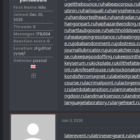
u
getthebounce.ru
habeascorpus.ru
First Name
MAx
utinin.ru
hailsquall.ru
hairysphere.r
Joined
Dec 20,
.ru
handportedhead.ru
handradar.ru
2025
hangonpart.ru
haphazardwinding.r
Threads
0
ru
hartlaubgoose.ru
hatchholddown
Messages
179,004
ru
heatageingresistance.ru
heatingg
Reaction score
0
e.ru
jobabandonment.ru
jobstress.r
Location
zFgdFIorl
journallubricator.ru
juicecatcher.ru
j
yyqejT
se.ru
keepagoodoffing.ru
keepsmthi
Vehicles
passat
keyserum.ru
kickplate.ru
killthefatte
int.ru
knifesethouse.ru
knockonatom
kondoferromagnet.ru
labeledgraph
course.ru
lacrimalpoint.ru
lactogenic
r.ru
lambdatransition.ru
laminatedma
ngdoor.ru
landmarksensor.ru
landre
languagelaboratory.ru
largeheart.r
Jan 3, 2026
laterevent.ru
latrinesergeant.ru
laya