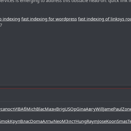
rvices is emerging to address this obstacle head-on: quick link 
p indexing
fast indexing for wordpress
fast indexing of linksys ro
7
са
пост
ИВАб
Mich
Blac
Мазн
Brig
USOp
Gina
Авгу
Will
Jame
Paul
Zon
Smok
Круп
Влас
Doma
Алты
NeoM
Элст
Hung
Raym
Jose
Koon
Smas
T