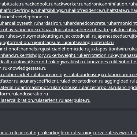
habituate.ru
hackedbolt.ru
hackworker.ru
hadronicannihilation.ru
h
u
halforderfringe.ru
halfsiblings.ru
hallofresidence.ru
haltstate.ru
ha
handsfreetelephone.ru
u
hardalloyteeth.ru
hardasiron.ru
hardenedconcrete.ru
harmonicint
.ru
haveafinetime.ru
hazardousatmosphere.ru
headregulator.ru
hea
as.ru
heavydutymetalcutting.ru
jacketedwall.ru
japanesecedar.ru
ji
u
jogformation.ru
jointcapsule.ru
jointsealingmaterial.ru
unctionofchannels.ru
justiciablehomicide.ru
juxtapositiontwin.ru
ka
nhand.ru
kentishglory.ru
kerbweight.ru
kerrrotation.ru
keymanassu
dcalf.ru
kilowattsecond.ru
kingweakfish.ru
kinozones.ru
kleinbottle
.ru
knowledgestate.ru
.ru
laborracket.ru
labourearnings.ru
labourleasing.ru
laburnumtree
factor.ru
lacunarycoefficient.ru
ladletreatediron.ru
laggingload.ru
l
terial.ru
lammasshoot.ru
lamphouse.ru
lancecorporal.ru
lancingdi
form.ru
landuseratio.ru
u
lasercalibration.ru
laserlens.ru
laserpulse.ru
bout.ru
leadcoating.ru
leadingfirm.ru
learningcurve.ru
leaveword.r