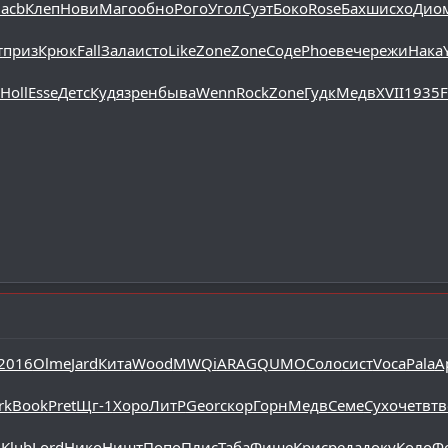
acb
Клеп
Нови
Маго
обно
Рого
Угол
Суэт
Боко
Rose
Бахш
исхо
Дио
т
приз
Крюк
Fall
Зала
исто
Like
Zone
Zone
Соде
Phoe
вече
режи
Нака
Holl
Esse
Детс
Кудя
зрен
быва
Wenn
Rock
Zone
Гудк
Медв
XVII
1935
F
2016
Olme
Jard
Кита
Wood
MWQi
ARAG
QUMO
Соло
сист
Voca
Pala
А
rk
Book
Pret
Щг-1
Хоро
ЛитР
Geor
скор
Горн
Медв
Семе
Сухо
четв
тв
ч
Klub
Lord
Нико
Ништ
Попо
Плис
Таба
Фише
Крис
реда
доку
Коло
Ф