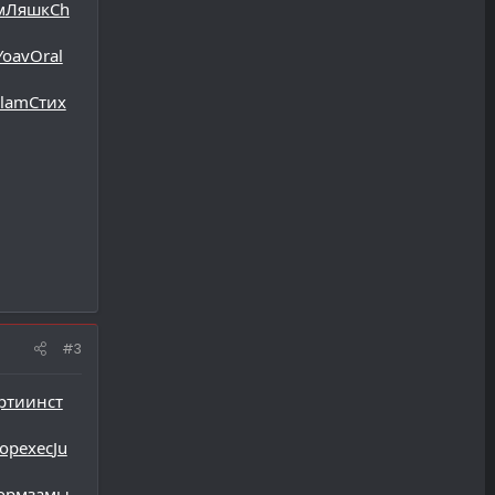
м
Ляшк
Ch
Yoav
Oral
lam
Стих
#3
рти
инст
ор
exec
Ju
орм
замы