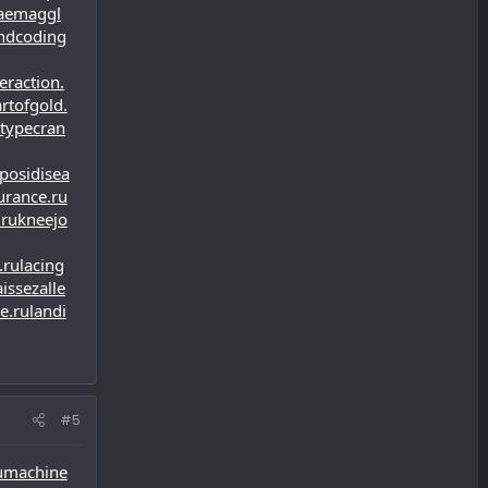
aemaggl
ndcoding
eraction.
rtofgold.
btypecran
posidisea
rance.ru
.ru
kneejo
.ru
lacing
aissezalle
e.ru
landi
#5
u
machine