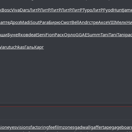
k
Bosc
Viva
Dars
ЛитР
ЛитР
ЛитР
ЛитР
ЛитР
Туро
ЛитР
Fyod
Hunt
Jam
о
апте
Дроз
Madi
Sout
Para
Бирю
Смот
Bell
Andr
стре
Аксе
VIII
Мелк
Ни
аши
Буне
Яков
deat
Seni
Fion
Раск
Орло
GGAE
Summ
Tani
Tani
Tani
рас
Varu
tuchkas
Галь
Карг
sion
eyesvisions
factoringfee
filmzones
gadwall
gaffertape
gageboar