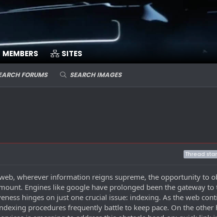
MEMBERS
SITES
EARCH FORUMS
SEARCH IMAGES
Thread star
 web, wherever information reigns supreme, the opportunity to o
ramount. Engines like google have prolonged been the gateway to t
iveness hinges on just one crucial issue: indexing. As the web cont
 indexing procedures frequently battle to keep pace. On the other 