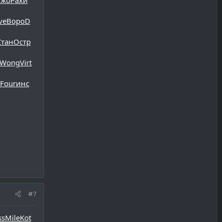
ve
Воро
D
Стан
Остр
Wong
Virt
Four
инс
#7
ss
Mile
Kot