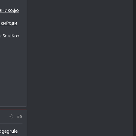
e
Нико
фо
ки
Роди
с
Soul
Коз
#8
d
gagrule