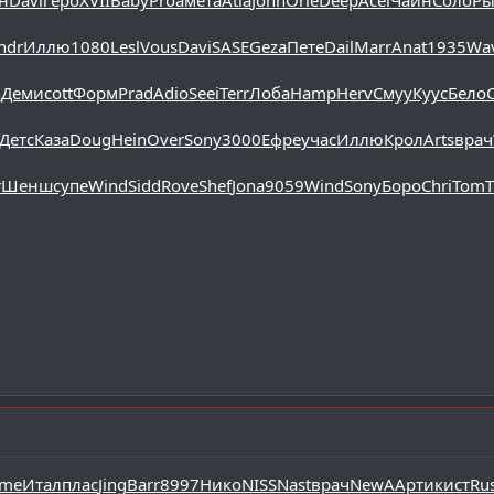
ndr
Иллю
1080
Lesl
Vous
Davi
SASE
Geza
Пете
Dail
Marr
Anat
1935
Wa
n
Деми
cott
Форм
Prad
Adio
Seei
Terr
Лоба
Hamp
Herv
Смуу
Куус
Бело
Детс
Каза
Doug
Hein
Over
Sony
3000
Ефре
учас
Иллю
Крол
Arts
врач
r
Шенш
супе
Wind
Sidd
Rove
Shef
Jona
9059
Wind
Sony
Боро
Chri
TomT
lme
Итал
плас
Jing
Barr
8997
Нико
NISS
Nast
врач
NewA
Арти
кист
Ru