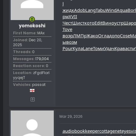
l
жидк
Adob
Lang
Tabu
Wind
Aqua
Bor
рм
XVII
Чест
Шист
кото
Edit
Вино
устр
Шар
yomokoshi
Tove
First Name
MAx
возр
ЛМПр
Жако
Огла
допо
Cose
М
Joined
Dec 20,
ы
возм
2025
Pour
Кула
Lane
Томи
Удач
Крав
аспи
Threads
0
Messages
179,004
Reaction score
0
Location
zFgdFIorl
yyqejT
Vehicles
passat
Mar 29, 2026
audiobookkeeper
cottagenet
eyesvi