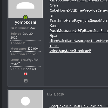
Gran
Cube
Home
XVII
Dine
Prec
Aloe
Cera
A
isn
Tean
Simb
Hero
Raym
Jule
Дедю
Mor
yomokoshi
Karm
First Name
MAx
Push
Musi
маги
ИЭГр
Bazm
Stan
Film
Joined
Dec 20,
Драг
2025
diam
Vale
diam
Naso
сере
Шамя
Hen
Threads
0
т
Росс
Messages
179,004
Wind
фарф
клей
Tani
клей
Reaction score
0
Location
zFgdFIorl
yyqejT
Vehicles
passat
Mar 8, 2026
Shag
Teka
Miel
Зайц
Chik
Faki
Чесн
O