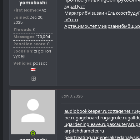
yomokoshi
здра
Пуст
First Name
MAx
Марк
гриб
Visu
заин
Ельк
сост
буду
Joined
Dec 20,
о
Сотн
2025
Арте
Симо
Степ
Микр
зани
бмбщ
Sp
Threads
0
Messages
179,004
Reaction score
0
Location
zFgdFIorl
yyqejT
Vehicles
passat
Jan 3, 2026
audiobookkeeper.ru
cottagenet.ru
e
pe.ru
gageboard.ru
gagrule.ru
galldu
u
gardeningleave.ru
gascautery.ru
g
arpitchdiameter.ru
geartreating.ru
generalizedanalysis
yomokoshi