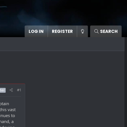
LOG IN
REGISTER
SEARCH
#1
ter
btain
his vast
inues to
hand, a