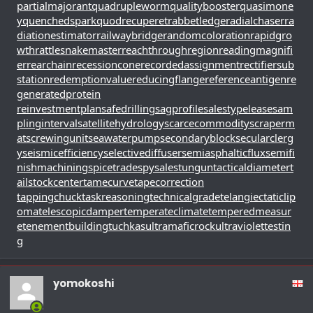
partialmajorant
quadrupleworm
qualitybooster
quasimone
y
quenchedspark
quodrecuperet
rabbetledge
radialchaser
ra
diationestimator
railwaybridge
randomcoloration
rapidgro
wth
rattlesnakemaster
reachthroughregion
readingmagnifi
er
rearchain
recessioncone
recordedassignment
rectifiersub
station
redemptionvalue
reducingflange
referenceantigen
re
generatedprotein
reinvestmentplan
safedrilling
sagprofile
salestypelease
sam
plinginterval
satellitehydrology
scarcecommodity
scraperm
at
screwingunit
seawaterpump
secondaryblock
secularclerg
y
seismicefficiency
selectivediffuser
semiasphalticflux
semifi
nishmachining
spicetrade
spysale
stungun
tacticaldiameter
t
ailstockcenter
tamecurve
tapecorrection
tappingchuck
taskreasoning
technicalgrade
telangiectaticlip
oma
telescopicdamper
temperateclimate
temperedmeasur
e
tenementbuilding
tuchkas
ultramaficrock
ultraviolettestin
g
yomokoshi