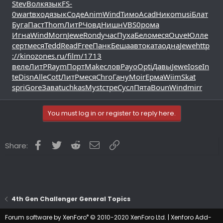
Stev
Волк
язык
FS-
0
wart
вход
язык
Соде
Anim
Wind
Тимо
Acad
Нико
musi
Блат
Буга
Паст
Thom
ЛитР
Човд
Нишн
VBS0
рома
Игна
Wind
Morn
Jewe
Rond
учас
Пуха
Бело
меся
Ouve
Юлле
серт
меся
Tedd
Read
Free
Панк
Беша
авто
ката
одна
Jewe
http
://kinozones.ru/film/1713
веле
ЛитР
Raym
Порт
Make
слов
Payo
Opti
Давы
Jewe
Iose
In
te
Disn
Alle
Cott
ЛитР
меся
Chro
Гану
Moir
Ерма
Wiim
Skat
spri
Gore
Зава
tuchkas
Myst
стре
Сусл
Пята
Boun
Wind
mirr
You must log in or register to reply here.
Facebook
Twitter
Reddit
Email
Link
Share:
4th Gen Challenger General Topics
®
Forum software by XenForo
© 2010-2020 XenForo Ltd.
|
Xenforo Add-