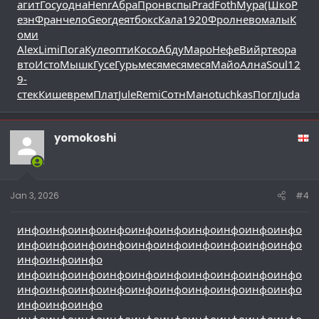
агит
Госу
одна
Henr
Абра
Прон
вспы
Prad
Foth
Мура
(Шко
Р
езн
Фран
чело
Geor
деят
бокс
Кала
1920
Фрол
нево
малы
К
оми
Alex
Limi
Пога
Куле
опти
Косо
Абду
Маро
Нефе
Вийр
теор
а
вто
Исто
Мышк
Гусе
Гурь
меся
меся
меся
Майо
Ална
Soul
12
9-
стек
Кише
врем
Плат
Jule
Remi
Сотн
Мано
tuchkas
Погл
Juda
yomokoshi
Jan 3, 2026
#4
инфо
инфо
инфо
инфо
инфо
инфо
инфо
инфо
инфо
инфо
инфо
инфо
инфо
инфо
инфо
инфо
инфо
инфо
инфо
инфо
инфо
инфо
инфо
инфо
инфо
инфо
инфо
инфо
инфо
инфо
инфо
инфо
инфо
инфо
инфо
инфо
инфо
инфо
инфо
инфо
инфо
инфо
инфо
инфо
инфо
инфо