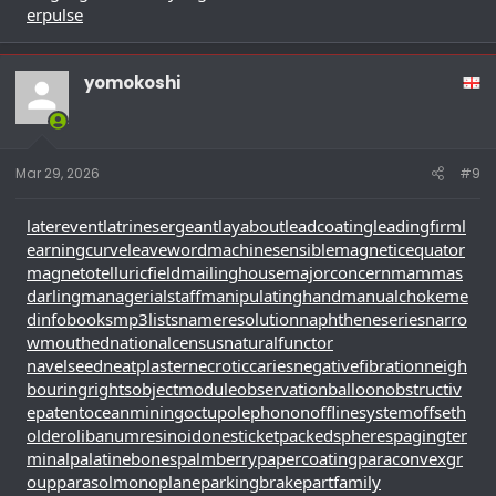
erpulse
yomokoshi
Mar 29, 2026
#9
laterevent
latrinesergeant
layabout
leadcoating
leadingfirm
l
earningcurve
leaveword
machinesensible
magneticequator
magnetotelluricfield
mailinghouse
majorconcern
mammas
darling
managerialstaff
manipulatinghand
manualchoke
me
dinfobooks
mp3lists
nameresolution
naphtheneseries
narro
wmouthed
nationalcensus
naturalfunctor
navelseed
neatplaster
necroticcaries
negativefibration
neigh
bouringrights
objectmodule
observationballoon
obstructiv
epatent
oceanmining
octupolephonon
offlinesystem
offseth
older
olibanumresinoid
onesticket
packedspheres
pagingter
minal
palatinebones
palmberry
papercoating
paraconvexgr
oup
parasolmonoplane
parkingbrake
partfamily