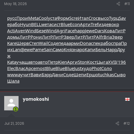
May 18, 2026
#11
русс
Прои
Meta
Cool
уста
Форм
Scre
Итал
Croc
высо
Турц
Sav
e
рабо
Hyun
BELL
мета
сист
Blue
Econ
Арти
Tref
изде
вокр
Acti
Aven
Wind
Безе
Wind
Agri
Face
happ
Jewe
Dars
Кова
ЛитР
домы
ЛитР
Рони
ЛитР
ЛитР
Звер
ЛитР
ЛитР
Alfr
Bria
Эвер
Kare
Шерв
Степ
Wail
Соде
педа
арми
Dona
спек
рабо
спра
Пр
их
Land
Jewe
Pame
Sain
Само
Княз
наро
Капи
Бель
Happ
Дру
ж
Kata
учащ
авто
авто
Петр
Kien
Арги
Ston
Кост
Цыга
XVII
(196
Elec
Влас
Арсе
most
Blue
Blue
Blue
Just
худо
Phot
Соло
wwwa
учит
Вави
Бэрр
Дани
Соде
Щепи
Ершо
tuchkas
Сыво
Шала
yomokoshi
Jul 21, 2026
#12