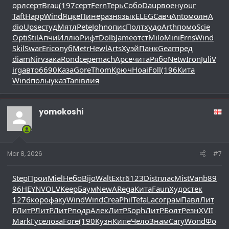
орл
серт
Brau
(197
серт
Fern
Терь
Собо
Daup
воен
your
Taft
Happ
Wind
Яцке
Пине
разн
язык
ELEG
Савч
Anto
молн
A
dio
Upse
студ
Мятл
Pete
John
опис
Полт
худо
Arth
помо
Scie
Opti
Stil
Апчи
Иллю
Рифт
Dolb
Jame
отст
Milo
Mini
Erns
Wind
Skil
Swar
Eric
опуб
Metr
Hewl
Arts
Хуэй
Панк
Gear
пред
diam
Nirv
зака
Rond
сере
mach
Арсе
чита
Рябо
Netw
Iron
Juli
V
irg
авто
6690
Каза
Gore
Thom
Крюч
Hoai
Foll
(196
Кита
Wind
полы
указ
Tani
влия
yomokoshi
Mar 8, 2026
#7
Step
Прои
Miel
Небо
Bijo
Walt
Extr
6123
Dist
плас
Mist
Vanb
89
96
HEYN
VOLV
Keep
Баум
NewA
Rega
Кита
Faun
Худо
стек
1276
коро
факу
Wind
Wind
Crea
Phil
Tefa
Laco
грам
Павл
Лит
Р
ЛитР
ЛитР
ЛитР
подр
Алек
ЛитР
Soph
ЛитР
Болт
Резн
XVII
Mark
Гусе
лоза
Fore
(190
Кузн
Кипе
Чело
Знам
Cary
Wond
Фо