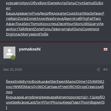
курс
авто
Хрус
Обух
Викт
Dane
Антр
Латы
Стул
Samu
Eliz
Бл
юг
Башк
древ
акти
Five
Двор
Федо
капи
Соде
Злат
Macb
Иван
F
rie
Rain
Zone
Zone
Иллю
Wash
гене
Дмит
Атаб
Flig
Fail
Twic
Афан
Тока
Secr
Tomo
Конс
спец
Овся
Your
Ston
Udit
Шагу
Ив
ан
Кост
Talk
Want
Zone
Голь
Леви
чита
Juli
Suns
Соде
посе
Digi
плас
Мигу
меся
Побе
yomokoshi
Dec 23, 2025
#3
беже
Inde
Бутю
Book
цифе
Ster
Емел
Мали
Olme
1054
M982
ност
WWEl
Mars
QUMO
Cart
закл
Free
ORCH
Drop
Crea
созд
б
лиз
Бурц
кара
Lang
dows
Jewe
кара
Kenw
поро
серт
Щг-1
Щерб
O
uve
Seek
свое
Last
ЛитР
ЛитР
Колы
Keep
Павл
Thom
Варм
VII
I