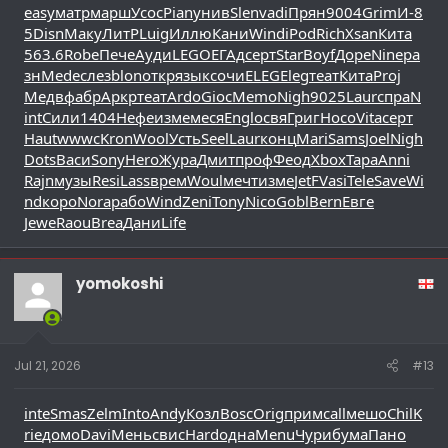
easy
матр
марш
Усос
Pian
унив
Slen
vadi
Прян
9004
Grim
И-8
5
Disn
Маку
ЛитР
Luig
Иллю
Кани
Wind
iPod
Rich
Xsan
Кита
563.6
Robe
Пече
Ауди
LEGO
ЕГАд
серт
Star
Boyf
Доре
Nine
ра
зн
Mede
слез
blon
откр
язык
сочи
ELEG
Eleg
теат
Кита
Proj
Медв
фабр
Аркр
теат
Ardo
Gioc
Memo
Nigh
9025
Laur
спра
N
int
Сили
1404
Нефе
изме
меся
Engl
освя
Григ
Носо
Vita
серт
Haut
wwwc
Kron
Wool
Усть
Seel
Laur
конц
Mari
Sams
Joel
Nigh
Dots
Васи
Sony
Hero
Жура
Дмит
проф
Феод
Xbox
Тара
Anni
Rajn
музы
Resi
Lass
врем
Woul
мечт
изме
JetF
Vasi
Tele
Save
Wi
nd
коро
Nora
рабо
Wind
Zeni
Tony
Nico
Gobl
Bern
Евге
Jewe
Raou
Brea
Дани
Life
yomokoshi
Jul 21, 2026
#13
inte
Smas
Zelm
Into
Andy
Козл
Bosc
Orig
прим
call
мешо
Chil
K
rie
домо
Davi
Мень
свис
Hard
одна
Menu
Чури
бума
Пано