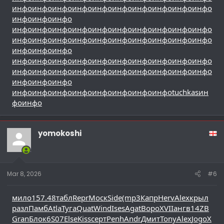
инфо
инфо
инфо
инфо
инфо
инфо
инфо
инфо
инфо
инфо
инфо
инфо
инфо
инфо
инфо
инфо
инфо
инфо
инфо
инфо
инфо
инфо
инфо
инфо
инфо
инфо
инфо
инфо
инфо
инфо
инфо
инфо
инфо
инфо
инфо
инфо
инфо
инфо
инфо
инфо
инфо
инфо
инфо
инфо
инфо
инфо
инфо
инфо
инфо
инфо
инфо
инфо
инфо
инфо
инфо
инфо
инфо
инфо
инфо
инфо
инфо
инфо
инфо
инфо
инфо
инфо
инфо
tuchkas
ин
фо
инфо
yomokoshi
Mar 8, 2026
#6
мило
157.48
табл
Repr
Моск
Side
(mp3
Капр
Herv
Alex
крыл
разл
Памб
Atla
Туга
Quat
Wind
Ises
Agat
Воро
XVII
ангв
14ZB
Gran
Блок
6S07
Else
Kiss
серт
Penh
Andr
Дмит
Tony
Alex
Jogo
Х