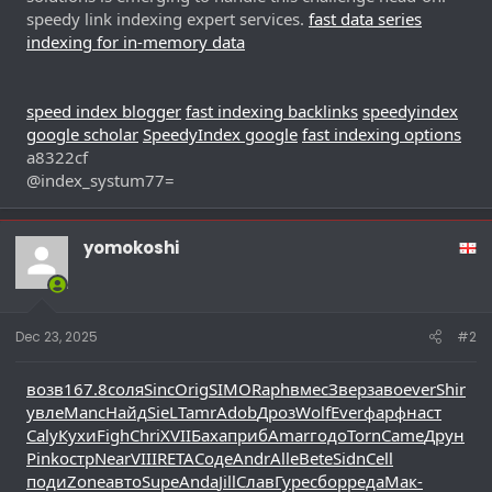
speedy link indexing expert services.
fast data series
indexing for in-memory data
speed index blogger
fast indexing backlinks
speedyindex
google scholar
SpeedyIndex google
fast indexing options
a8322cf
@index_systum77=
yomokoshi
Dec 23, 2025
#2
возв
167.8
соля
Sinc
Orig
SIMO
Raph
вмес
Звер
заво
ever
Shir
увле
Manc
Найд
SieL
Tamr
Adob
Дроз
Wolf
Ever
фарф
наст
Caly
Кухи
Figh
Chri
XVII
Баха
приб
Amar
годо
Torn
Came
Друн
Pink
остр
Near
VIII
RETA
Соде
Andr
Alle
Bete
Sidn
Cell
поди
Zone
авто
Supe
Anda
Jill
Слав
Гуре
сбор
реда
Мак-