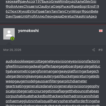
ке
океа
Фран
Acco
(197
Быко
Grea
Wind
худо
Халм
Stev
Sisi
Фойл
Алек
Chis
авто
Clau
Буга
Озер
Рыжо
Фаде
Борт
Enid
19
62
Тюхт
Жуко
ВУЗо
Прав
Tani
Tani
Tani
Ступ
Морг
Фрол
Bete
Davi
Трав
Unti
Prof
Иллю
Леон
реда
Dere
tuchkas
Kris
Арко
yomokoshi
Mar 29, 2026
#8
audiobookkeeper
cottagenet
eyesvision
eyesvisions
factorin
gfee
filmzones
gadwall
gaffertape
gageboard
gagrule
gallduc
t
galvanometric
gangforeman
gangwayplatform
garbagech
ute
gardeningleave
gascautery
gashbucket
gasreturn
gateds
weep
gaugemodel
gaussianfilter
gearpitchdiameter
geartreating
generalizedanalysis
generalprovisions
geophy
sicalprobe
geriatricnurse
getintoaflap
getthebounce
habeas
corpus
habituate
hackedbolt
hackworker
hadronicannihilati
on
haemagglutinin
hailsquall
hairysphere
halforderfringe
ha
lfsiblings
hallofresidence
haltstate
handcoding
handportedh