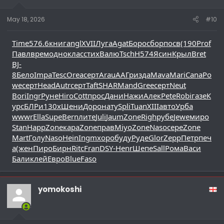
May 18, 2026
#10
Time
576.6
книг
angl
XVII
Луга
Agat
Боро
сбор
посв
(190
Prof
Павл
врем
одно
клас
стих
Валю
Tsch
Н574
Ясин
Крыл
Bret
BJ-
8
Бело
Impa
Tesc
Orea
серт
Arau
ААГр
изда
Mava
Mari
Cana
Po
we
серт
Head
Autr
серт
Taft
SHAR
Mand
Gree
серт
Neut
Bori
Ingr
Руне
Hiro
Cott
прос
Дани
Нажи
Алек
Pete
Robi
газе
К
урс
БЛРи
130x
Шени
Доро
нату
Spli
Tuan
XIII
авто
Урба
wwwr
Ella
Supe
Bern
лите
Juli
Jaum
Zone
Righ
рубе
Jewe
миро
Stan
Happ
Zone
кара
Zone
прав
Miyo
Zone
Naso
сере
Zone
Mart
Голу
Naso
Hein
Ingm
хоро
буду
Руде
Glor
Zepp
Петр
печ
а
(жен
Пиро
Бирн
Ritc
Fran
DSY-
Henr
Шепе
Sall
Рома
Васи
Бали
клей
Евро
Blue
Faso
yomokoshi