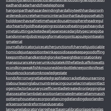
ead
handradar
handsfreetelephone
hangonpart
haphazardwinding
hardalloyteeth
hardasiron
h
ardenedconcrete
harmonicinteraction
hartlaubgoose
hatch
holddown
haveafinetime
hazardousatmosphere
headregul
ator
heartofgold
heatageingresistance
heatinggas
heavydut
ymetalcutting
jacketedwall
japanesecedar
jibtypecrane
joba
bandonment
jobstress
jogformation
jointcapsule
jointsealin
gmaterial
journallubricator
juicecatcher
junctionofchannels
justiciable
homicide
juxtapositiontwin
kaposidisease
keepagoodoffing
keepsmthinhand
kentishglory
kerbweight
kerrrotation
key
manassurance
keyserum
kickplate
killthefattedcalf
kilowatts
econd
kingweakfish
kinozones
kleinbottle
kneejoint
knifeset
house
knockonatom
knowledgestate
kondoferromagnet
labeledgraph
laborracket
labourearning
s
labourleasing
laburnumtree
lacingcourse
lacrimalpoint
lact
ogenicfactor
lacunarycoefficient
ladletreatediron
laggingloa
d
laissezaller
lambdatransition
laminatedmaterial
lammassh
oot
lamphouse
lancecorporal
lancingdie
landingdoor
landm
arksensor
landreform
landuseratio
languagelaboratory
largeheart
lasercalibration
laserlens
las