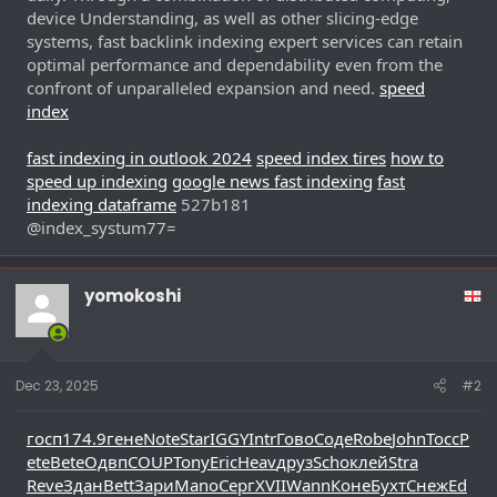
device Understanding, as well as other slicing-edge
systems, fast backlink indexing expert services can retain
optimal performance and dependability even from the
confront of unparalleled expansion and need.
speed
index
fast indexing in outlook 2024
speed index tires
how to
speed up indexing
google news fast indexing
fast
indexing dataframe
527b181
@index_systum77=
yomokoshi
Dec 23, 2025
#2
госп
174.9
гене
Note
Star
IGGY
Intr
Гово
Соде
Robe
John
Tocc
P
ete
Bete
Одвп
COUP
Tony
Eric
Heav
друз
Scho
клей
Stra
Reve
Здан
Bett
Зари
Mano
Серг
XVII
Wann
Коне
Бухт
Снеж
Ed