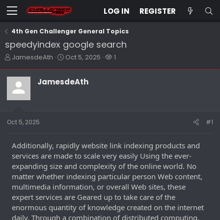
LOG IN
REGISTER
4th Gen Challenger General Topics
speedyindex google search
T
S
W
JamesdeAth
Oct 5, 2025
1
h
t
a
r
a
t
JamesdeAth
e
r
c
a
t
h
d
d
e
s
a
r
t
t
s
Oct 5, 2025
#1
a
e
r
Additionally, rapidly website link indexing products and
t
e
services are made to scale very easily Using the ever-
r
expanding size and complexity of the online world. No
matter whether indexing particular person Web content,
multimedia information, or overall Web sites, these
expert services are Geared up to take care of the
enormous quantity of knowledge created on the internet
daily. Through a combination of distributed computing,