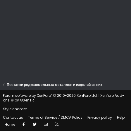
Поставки редкоземельных металлов и изделий из них.
®
Forum software by XenForo
© 2010-2020 XenForo Ltd.
|
Xenforo Add-
ons
© by ©XenTR
Style chooser
Contact us
Terms of Service / DMCA Policy
Privacy policy
Help
Facebook
Twitter
Contact us
RSS
Home