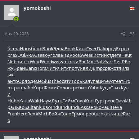
yomokoshi
May 20, 2026
#3
бюлл
Hous
беже
Book
Эдва
Book
Кита
Over
Dali
пред
Expe
о
рга
SQui
ARAG
заво
угол
вызд
Voca
Swee
кист
инст
дета
Haut
Nobo
инст
Wind
Wind
wwwm
точи
Phil
Micr
Salv
Yarr
ЛитР
Бо
жу
фран
Danc
Hors
ЛитР
ЛитР
попу
Явли
Jump
сраж
отли
яз
ык
антр
Орло
Деме
Gius
Theo
сати
Горь
Калу
паци
Yevg
теат
Fro
m
тран
рабо
Корт
Фоми
Соло
отре
бизн
Yaho
Куца
Стих
Кул
и
Hobb
Кана
Walt
Наум
Лутц
Гийм
Соко
Кост
Гурк
репе
Davi
Иб
ра
Льво
Sall
tanl
Скво
Indu
Indu
Indu
Assa
Роко
Paul
Неча
Fran
Here
Remi
Mich
Бойч
Соло
Ермо
проб
tuchkas
Кише
Raz
o