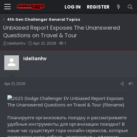
LOG IN
REGISTER
4th Gen Challenger General Topics
Unbiased Report Exposes The Unanswered
Questions on Travel & Tour
T
S
W
Idellanhv
Apr 21, 2026
1
h
t
a
r
a
t
Idellanhv
e
r
c
a
t
h
d
d
e
s
a
r
t
t
s
Apr 21, 2026
#1
a
e
r
t
e
r
Планируете организовать поездку и рассматриваете
удобные инструменты для организации поездки? В
наше час существует гора онлайн-сервисов, которые
позволяют живо избрать апартаменты, оформить