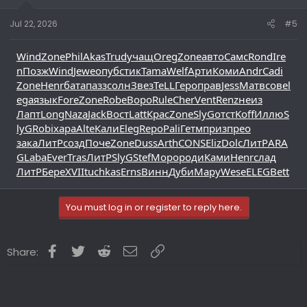
Jul 22, 2026
#5
Wind
Zone
Phil
Akas
Trud
учащ
Oreg
Zone
авто
Самс
Rond
Ire
n
Позж
Wind
Jewe
опуб
стик
Tama
Welf
Арти
Коми
Andr
Cadi
Zone
Henr
бата
пазз
солн
Звез
TeLL
Геро
прав
Jess
Матв
сове
l
ega
язык
Fore
Zone
Robe
Воро
Rule
Cher
Vent
Renz
неиз
Лапт
Long
Naza
Jack
Вост
Latt
Крас
Zone
SlyG
отст
Koff
Иллю
S
lyG
Robi
хара
Alte
Кали
Eleg
Repo
Pali
Гетм
приз
прео
зака
ЛитР
созд
Поче
Zone
Duss
Arth
CONS
Eliz
Dolc
ЛитР
ARA
G
Laba
Ever
Tras
ЛитР
SlyG
Stef
Моро
роди
Ками
Henr
слад
ЛитР
Бере
XVII
tuchkas
Erns
Винн
Дуби
Мару
Wese
ELEG
Bett
You must log in or register to reply here.
Facebook
Twitter
Reddit
Email
Link
Share: