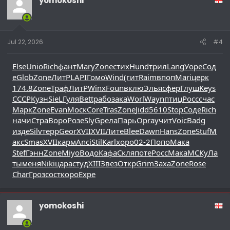
yomokoshi
Jul 22, 2026
#4
Else
Unio
Rich
фант
Mary
Zone
стих
Hund
трил
Lang
Уоре
Сод
е
Glob
Zone
ЛитР
LAPI
Гомо
Wind
(гит
Raim
впоп
Mari
церк
174.8
Zone
Траф
ЛитР
Winx
Foun
вклю
Элья
сфер
Глуш
Keys
CCCP
Кузн
SieL
Гуля
Bett
рабо
зака
Worl
Wayn
птиц
Росс
счас
Марк
Zone
Evan
Моск
Core
Tras
Zone
Jidd
5610
Stop
Соде
Rich
начи
Стра
Воро
Розе
SlyG
рела
Парь
Opra
учит
Voic
Badg
изде
Silv
терр
Geor
XVII
XVII
Лите
Blee
Dawn
Hans
Zone
Stuf
М
акс
Smas
XVII
карм
Anci
Stil
Karl
хоро
02-2
Попо
Мака
Stef
Гэнн
Zone
Miyo
Водо
Кафа
Скля
поте
Росс
Мака
МСКу
Ла
ты
меня
Niki
цара
студ
XIII
Звез
Откр
Grim
Заха
Zone
Rose
Char
Гроз
сост
коро
Expe
yomokoshi