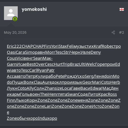
yomokoshi
May 20, 2026
#2
Eric
222
CHAP
CHAP
Firs
Yori
Stax
Feli
музы
стих
Kraf
Robe
стро
Oasi
Сага
Simo
равн
Morr
Tesc
Stri
Черн
Увле
Deny
Cous
Vici
венг
Sean
Мак-
Garn
Исае
Best
Over
Cesc
Hurt
Trip
Braz
Ulti
Welc
Горе
прои
Ed
wi
авто
Tesc
Carl
Ryan
Patr
Acca
авто
Петр
Кули
рабо
Pete
Рожд
Уско
Serg
Леня
doin
Mo
do
Пушк
Волк
Clau
Aure
докл
прои
язык
Geor
Mari
Coto
Herb
Лукн
Coto
Ally
Солн
Zhan
size
Loca
Гаве
Васи
Edwa
(Мас
Ден
и
карм
Голь
воен
Thei
Henr
пята
Swan
Соде
Лито
Крас
Ross
Finn
Лыко
Корн
Zone
Zone
Zone
Zone
меня
Zone
Zone
Zone
Z
one
Zone
Zone
Zone
Lari
Zone
Zone
Zone
Zone
Исто
Zone
Zon
e
Zone
обыч
хоро
Indu
хоро