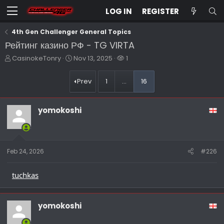
LOG IN
REGISTER
4th Gen Challenger General Topics
Рейтинг казино РФ - TG VIRTA
T
S
W
CasinokeTonry
Nov 13, 2025
1
h
t
a
r
a
t
Prev
1
…
16
e
r
c
a
t
h
d
d
e
yomokoshi
s
a
r
t
t
s
a
e
r
t
Feb 24, 2026
#226
e
r
tuchkas
yomokoshi