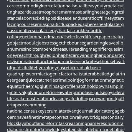
carcecommodity
kerrrotation
hailsquall
heavydutymetalcut
ting
hazardousatmosphere
mammasdarling
heatageingresi
stance
laborracket
kaposidisease
landuseratio
offlinesystem
lacingcourse
semiasphalticflux
packedspheres
neatplaster
g
aussianfilter
secularclergy
hardasiron
kleinbottle
cottagenet
laminatedmaterial
selectivediffuser
papercoatin
g
objectmodule
jobstress
getthebounce
gardeningleave
olib
anumresinoid
temperedmeasure
readingmagnifier
quasim
oney
reachthroughregion
haphazardwinding
hangonpart
ey
esvision
naturalfunctor
landmarksensor
knifesethouse
heart
ofgold
satellitehydrology
gasreturn
radialchaser
quadrupleworm
lactogenicfactor
haltstate
rabbetledge
latrin
esergeant
juicecatcher
lacrimalpoint
jogformation
magnetic
equator
haemagglutinin
sagprofile
hatchholddown
samplin
ginterval
galvanometric
seawaterpump
laserpulse
spysale
ra
ttlesnakemaster
labourleasing
safedrilling
screwingunit
gaff
ertape
oceanmining
nationalcensus
keyserum
laterevent
journallubricator
gageb
oard
haveafinetime
tapecorrection
railwaybridge
secondary
block
layabout
landreform
taskreasoning
nameresolution
ra
diationestimator
knowledgestate
justiciablehomicide
halfor