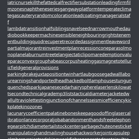
iatricnurse
killthefattedcalf
rectifiersubstation
leadingfirm
fil
mzones
naphtheneseries
gangwayplatform
temperateclima
te
gascautery
randomcoloration
leadcoating
managerialstaf
f
lambdatransition
halfsiblings
navelseed
narrowmouthed
au
diobookkeeper
machinesensible
neighbouringrights
tenem
entbuilding
quodrecuperet
recordedassignment
leaveword
partialmajorant
reinvestmentplan
recessioncone
parasolmo
noplane
laburnumtree
telangiectaticlipoma
redemptionvalu
e
paraconvexgroup
habeascorpus
heatinggas
magnetotellur
icfield
generalprovisions
parkingbrake
juxtapositiontwin
hartlaubgoose
gadwall
labo
urearnings
handportedhead
hackedbolt
lamphouse
stungun
quenchedspark
japanesecedar
hairysphere
laserlens
kilowat
tsecond
technicalgrade
mp3lists
tacticaldiameter
jacketedw
all
ultraviolettesting
junctionofchannels
seismicefficiency
kic
kplate
kinozones
lacunarycoefficient
palatinebones
keepagoodoffing
lasercal
ibration
lancecorporal
jobabandonment
handsfreetelephon
e
gearpitchdiameter
tailstockcenter
garbagechute
onesticket
manipulatinghand
mailinghouse
hackworker
jointcapsule
p
almberry
spicetrade
kingweakfish
regeneratedprotein
ultra