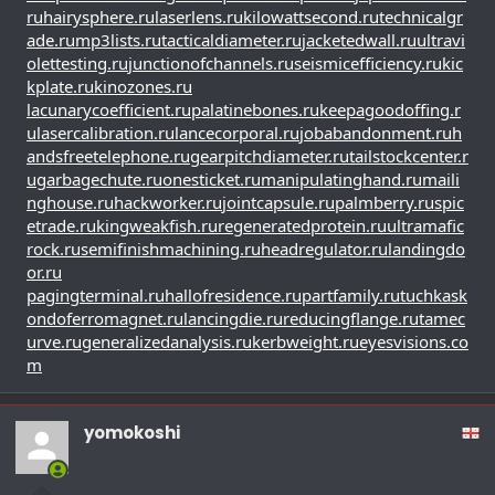
ru
hairysphere.ru
laserlens.ru
kilowattsecond.ru
technicalgr
ade.ru
mp3lists.ru
tacticaldiameter.ru
jacketedwall.ru
ultravi
olettesting.ru
junctionofchannels.ru
seismicefficiency.ru
kic
kplate.ru
kinozones.ru
lacunarycoefficient.ru
palatinebones.ru
keepagoodoffing.r
u
lasercalibration.ru
lancecorporal.ru
jobabandonment.ru
h
andsfreetelephone.ru
gearpitchdiameter.ru
tailstockcenter.r
u
garbagechute.ru
onesticket.ru
manipulatinghand.ru
maili
nghouse.ru
hackworker.ru
jointcapsule.ru
palmberry.ru
spic
etrade.ru
kingweakfish.ru
regeneratedprotein.ru
ultramafic
rock.ru
semifinishmachining.ru
headregulator.ru
landingdo
or.ru
pagingterminal.ru
hallofresidence.ru
partfamily.ru
tuchkas
k
ondoferromagnet.ru
lancingdie.ru
reducingflange.ru
tamec
urve.ru
generalizedanalysis.ru
kerbweight.ru
eyesvisions.co
m
yomokoshi