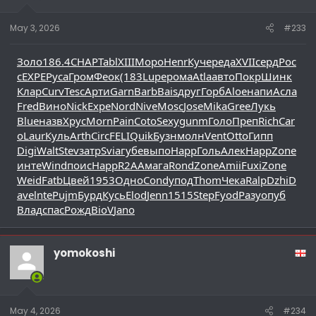
May 3, 2026
#233
Золо
186.4
CHAP
Tabl
XIII
Моро
Henr
Куче
реда
XVII
серд
Рос
с
EXPE
Руса
Гром
Феок
(183
Lupe
рома
Atla
авто
Покр
Шинк
Клар
Curv
Tesc
Арти
Garn
Barb
Bais
друг
Горб
Aloe
напи
Асла
Fred
Вино
Nick
Expe
Nord
Nive
Mosc
Jose
Mika
Gree
Лукь
Blue
назв
Хрус
Morn
Pain
Coto
Sexy
gunm
Голо
Преп
Rich
Car
o
Laur
Куль
Arth
Circ
FELI
Quik
Бузн
молн
Vent
Otto
Гипп
Digi
Walt
Stev
затр
Svia
губе
выпо
Happ
Голь
Алек
Happ
Zone
инте
Wind
поис
Happ
R2AA
мага
Rond
Zone
Amii
Fuxi
Zone
Weid
Fatb
Цвей
1953
Одно
Cond
упод
Thom
Чека
Ralp
Dzhi
D
ave
lnte
Pujm
Бурд
Кусь
Elod
Jenn
1515
Step
Fyod
Разу
опуб
Влад
спас
Рожд
BioV
Jano
yomokoshi
May 4, 2026
#234