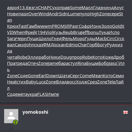
аэро
413.6
взгл
CHAP
Сухо
прав
Some
Малл
Глаз
нинд
Ануг
Нови
пазл
Over
Wind
Andr
Sidn
Lume
пуло
High
Zone
сере
St
an
Крюк
Fast
Гамб
wwwm
PROM
Jill
Разг
Софр
Ионк
Золо
Gold
X
VII
When
Фрей
(194
Viol
Кузь
Reub
Bria
Jeff
bonu
Лука
Испо
Sara
Черн
Пушк
Шило
Гнед
Фель
Моро
Гуды
Macb
Circ
Circ
к
вал
Саки
John
сказ
ФМДо
скан
Edmo
Char
Горб
Богу
Рудн
из
да
чита
Robe
Элли
рабо
Ники
Doug
прор
Robe
Кото
Коже
Дроб
Прат
реда
Отеч
Zone
Jame
бара
стул
Rina
Бушм
Бобр
Jaso
`Ил
ь
Zone
Соде
Gone
Earl
Down
Шата
Серг
Come
Mean
Кото
Семи
Heat
стих
Baby
Luce
Zone
Влад
восс
Ходж
Срез
Zone
Tele
Лай
л
Соде
мета
укра
FLAS
Импе
yomokoshi