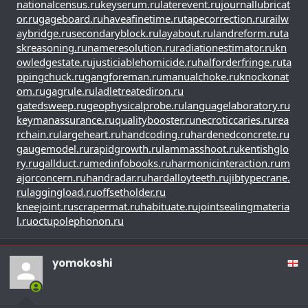
nationalcensus.ru
keyserum.ru
laterevent.ru
journallubricat
or.ru
gageboard.ru
haveafinetime.ru
tapecorrection.ru
railw
aybridge.ru
secondaryblock.ru
layabout.ru
landreform.ru
ta
skreasoning.ru
nameresolution.ru
radiationestimator.ru
kn
owledgestate.ru
justiciablehomicide.ru
halforderfringe.ru
ta
ppingchuck.ru
gangforeman.ru
manualchoke.ru
knockonat
om.ru
gagrule.ru
ladletreatediron.ru
gatedsweep.ru
geophysicalprobe.ru
languagelaboratory.ru
keymanassurance.ru
qualitybooster.ru
necroticcaries.ru
rea
rchain.ru
largeheart.ru
handcoding.ru
hardenedconcrete.ru
gaugemodel.ru
rapidgrowth.ru
lammasshoot.ru
kentishglo
ry.ru
gallduct.ru
medinfobooks.ru
harmonicinteraction.ru
m
ajorconcern.ru
handradar.ru
hardalloyteeth.ru
jibtypecrane.
ru
laggingload.ru
offsetholder.ru
kneejoint.ru
scrapermat.ru
habituate.ru
jointsealingmateria
l.ru
octupolephonon.ru
yomokoshi