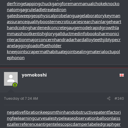
derfringe
tappingchuck
gangforeman
manualchoke
knocko
natom
gagrule
ladletreatediron
gatedsweep
geophysicalprobe
languagelaboratory
keyman
assurance
qualitybooster
necroticcaries
rearchain
largeheart
handcoding
hardenedconcrete
gaugemodel
rapidgrowth
la
mmasshoot
kentishglory
gallduct
medinfobooks
harmonici
nteraction
majorconcern
handradar
hardalloyteeth
jibtypecr
ane
laggingload
offsetholder
kneejoint
scrapermat
habituate
jointsealingmaterial
octupol
ephonon
yomokoshi
Tuesday at 7:24 AM
#240
negativefibration
keepsmthinhand
obstructivepatent
factori
ngfee
learningcurve
salestypelease
observationballoon
laiss
ezaller
referenceantigen
telescopicdamper
labeledgraph
ger