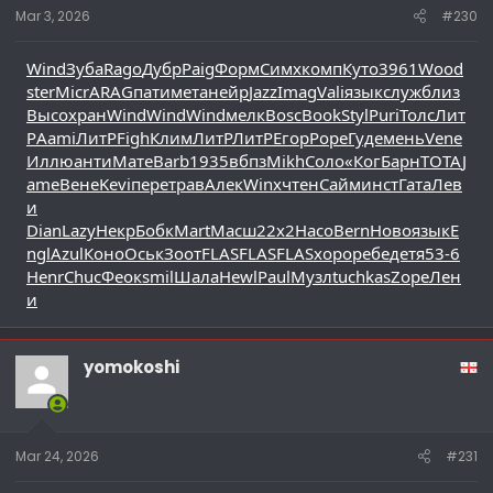
Mar 3, 2026
#230
Wind
Зуба
Rago
Дубр
Paig
Форм
Симх
комп
Куто
3961
Wood
ster
Micr
ARAG
пати
мета
нейр
Jazz
Imag
Vali
язык
служ
близ
Высо
хран
Wind
Wind
Wind
мелк
Bosc
Book
Styl
Puri
Толс
Лит
Р
Aami
ЛитР
Figh
Клим
ЛитР
ЛитР
Егор
Pope
Гуде
мень
Vene
Иллю
анти
Мате
Barb
1935
вбпз
Mikh
Соло
«Ког
Барн
TOTA
J
ame
Вене
Kevi
пере
трав
Алек
Winx
чтен
Сайм
инст
Гата
Лев
и
Dian
Lazy
Некр
Бобк
Mart
Масш
22x2
Насо
Bern
Ново
язык
E
ngl
Azul
Коно
Оськ
Зоот
FLAS
FLAS
FLAS
хоро
ребе
детя
53-6
Henr
Chuc
Феок
smil
Шала
Hewl
Paul
Музл
tuchkas
Zope
Лен
и
yomokoshi
Mar 24, 2026
#231