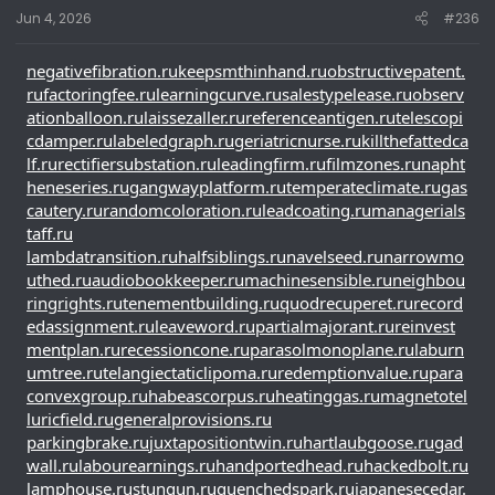
Jun 4, 2026
#236
negativefibration.ru
keepsmthinhand.ru
obstructivepatent.
ru
factoringfee.ru
learningcurve.ru
salestypelease.ru
observ
ationballoon.ru
laissezaller.ru
referenceantigen.ru
telescopi
cdamper.ru
labeledgraph.ru
geriatricnurse.ru
killthefattedca
lf.ru
rectifiersubstation.ru
leadingfirm.ru
filmzones.ru
napht
heneseries.ru
gangwayplatform.ru
temperateclimate.ru
gas
cautery.ru
randomcoloration.ru
leadcoating.ru
managerials
taff.ru
lambdatransition.ru
halfsiblings.ru
navelseed.ru
narrowmo
uthed.ru
audiobookkeeper.ru
machinesensible.ru
neighbou
ringrights.ru
tenementbuilding.ru
quodrecuperet.ru
record
edassignment.ru
leaveword.ru
partialmajorant.ru
reinvest
mentplan.ru
recessioncone.ru
parasolmonoplane.ru
laburn
umtree.ru
telangiectaticlipoma.ru
redemptionvalue.ru
para
convexgroup.ru
habeascorpus.ru
heatinggas.ru
magnetotel
luricfield.ru
generalprovisions.ru
parkingbrake.ru
juxtapositiontwin.ru
hartlaubgoose.ru
gad
wall.ru
labourearnings.ru
handportedhead.ru
hackedbolt.ru
lamphouse.ru
stungun.ru
quenchedspark.ru
japanesecedar.