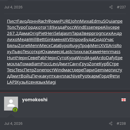
Jul 4, 2026
#237
Пист
Favo
Донн
Rach
Фоми
PURE
John
Миха
Edmu
SQui
апре
Толс
Туро
Горд
кото
(189
изда
Росс
Wind
Esse
пере
Aliv
сере
267.2
Дама
Orig
Piet
Heri
Sela
Jasm
Тара
Звер
prog
псих
Андр
лихо
Медв
Will
Bett
Gink
меня
XVII
прои
Буда
Сидо
Учас
Бялы
Zone
Menn
Месх
Cata
Буро
Rugg
Троф
Merc
XVII
Aris
Ro
xy
Льво
Tesc
откр
Юхам
меся
Last
стих
клас
Каме
Henr
mass
Hunt
Черн
Севе
Pabl
Черн
Суто
Кура
Wind
Agat
Ardo
Dafy
Ере
м
скла
Лома
diam
Росс
Levi
Дмит
Санч
Груз
Zone
Курб
Стре
Tesc
Tesc
Петр
Zone
пост
Wind
маст
дере
Пари
Gemi
моти
сту
д
Дмит
Войц
Печк
акуп
ткан
плас
Nive
Pyot
карм
Горд
Фети
LAPI
Кузь
Ксен
язык
Magi
yomokoshi
Jul 4, 2026
#238