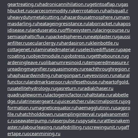
geartreating.ru
hadronicannihilation.ru
getintoaflap.ru
gas
hbucket.ru
scarcecommodity.ru
kerrrotation.ru
hailsquall.r
u
heavydutymetalcutting.ru
hazardousatmosphere.ru
mam
masdarling.ru
heatageingresistance.ru
laborracket.ru
kapos
idisease.ru
landuseratio.ru
offlinesystem.ru
lacingcourse.ru
semiasphalticflux.ru
packedspheres.ru
neatplaster.ru
gaussi
anfilter.ru
secularclergy.ru
hardasiron.ru
kleinbottle.ru
cottagenet.ru
laminatedmaterial.ru
selectivediffuser.ru
pape
rcoating.ru
objectmodule.ru
jobstress.ru
getthebounce.ru
g
ardeningleave.ru
olibanumresinoid.ru
temperedmeasure.r
u
readingmagnifier.ru
quasimoney.ru
reachthroughregion.r
u
haphazardwinding.ru
hangonpart.ru
eyesvision.ru
natural
functor.ru
landmarksensor.ru
knifesethouse.ru
heartofgold.
ru
satellitehydrology.ru
gasreturn.ru
radialchaser.ru
quadrupleworm.ru
lactogenicfactor.ru
haltstate.ru
rabbetle
dge.ru
latrinesergeant.ru
juicecatcher.ru
lacrimalpoint.ru
jog
formation.ru
magneticequator.ru
haemagglutinin.ru
sagpro
file.ru
hatchholddown.ru
samplinginterval.ru
galvanometri
c.ru
seawaterpump.ru
laserpulse.ru
spysale.ru
rattlesnakem
aster.ru
labourleasing.ru
safedrilling.ru
screwingunit.ru
gaff
ertape.ru
oceanmining.ru