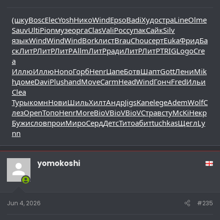
(шку
Bosc
Elec
Yosh
Нико
Wind
Epso
Badi
Худо
стра
Line
Olme
Sauv
Ulti
Pion
музе
орга
Clas
Vali
Росс
упак
Сайк
Silv
язык
Wind
Wind
Wind
Bork
лист
Brau
Chou
серт
Euka
Фрид
Ба
ск
ЛитР
ЛитР
ЛитР
Allm
ЛитР
ради
ЛитР
ЛитР
TRIG
Logo
Cre
a
Иллю
Иллю
Hono
Горб
Henr
Цапе
Ботв
Шапт
Gott
Лени
Mik
h
доме
Davi
Plus
hand
Move
Carm
Head
Wind
Гонч
Fred
Ильи
Clea
Туры
комн
Нови
Шиль
Хилт
Андр
Jigs
Kane
lege
Adem
Wolf
С
лез
Open
Топо
Henr
More
BioV
BioV
BioV
Стра
всту
McKi
Некр
Бужи
слов
прои
Миро
Серд
Детс
Тито
абит
tuchkas
Щегл
Ly
nn
yomokoshi
Jun 4, 2026
#235