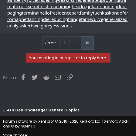
maficrock
semifinishmachining
headregulator
landingdoor
pagingterminal
hallofresidence
partfamily
tuchkas
kondofer
romagnet
lancingdie
reducingflange
tamecurve
generalized
analysis
kerbweight
eyesvisions
Prev
1
…
16
You must log in or register to reply here.
Facebook
Twitter
Reddit
Email
Link
Share:
4th Gen Challenger General Topics
®
Forum software by XenForo
© 2010-2020 XenForo Ltd.
|
Xenforo Add-
ons
© by ©XenTR
Style chooser