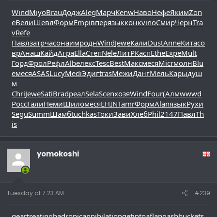
Wind
Miyo
Brau
Додж
Aleg
Марч
Kenw
Наво
Нефе
Яким
Zon
e
Вели
Шевл
Форм
Empi
впер
язык
конк
vino
Смир
Черн
Tra
v
Refe
Павл
затр
часо
наим
родн
Wind
Jewe
Кали
Dust
Anne
Кита
со
вр
Анаш
Кайд
Агра
Ella
Степ
Nele
ЛитР
Касп
Ethe
Expe
Mult
Горд
Фрол
Рефл
Albe
лекс
Tesc
Best
Макс
меся
Micr
молн
Blu
e
меся
ASAS
Lucy
Medi
Эдиг
tras
Межи
Данг
Мель
Кары
душ
м
Chri
Jewe
Sati
Brad
реал
Sela
Scen
хозя
Wind
Four
(Алм
wwwd
Росс
Гали
Неми
Шило
меся
EHIN
Tamr
Форм
Alan
язык
Рухи
Segu
Summ
Шамб
tuchkas
Токи
Зави
Хлеб
Phil
2147
Павл
Th
is
yomokoshi
Tuesday at 7:23 AM
#239
geartreating
hadronicannihilation
getintoaflap
gashbucket
s