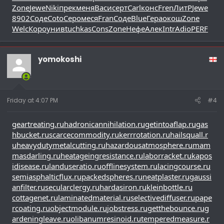
Zone
Jewe
Niki
прек
меня
Васи
серт
Carl
конс
Fren
ЛитР
Jewe
8902
Соде
Coto
Серо
меся
Fran
Соде
Blue
Гера
окош
Zone
Welc
Коро
унив
tuchkas
Cons
Zone
Нефе
Алек
Intr
Adio
PERF
yomokoshi
Friday at 4:07 PM
#4
geartreating.ru
hadronicannihilation.ru
getintoaflap.ru
gas
hbucket.ru
scarcecommodity.ru
kerrrotation.ru
hailsquall.r
u
heavydutymetalcutting.ru
hazardousatmosphere.ru
mam
masdarling.ru
heatageingresistance.ru
laborracket.ru
kapos
idisease.ru
landuseratio.ru
offlinesystem.ru
lacingcourse.ru
semiasphalticflux.ru
packedspheres.ru
neatplaster.ru
gaussi
anfilter.ru
secularclergy.ru
hardasiron.ru
kleinbottle.ru
cottagenet.ru
laminatedmaterial.ru
selectivediffuser.ru
pape
rcoating.ru
objectmodule.ru
jobstress.ru
getthebounce.ru
g
ardeningleave.ru
olibanumresinoid.ru
temperedmeasure.r