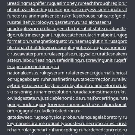
u
readingmagnifier.ru
quasimoney.ru
reachthroughregion.r
u
haphazardwinding.ru
hangonpart.ru
eyesvision.ru
natural
functor.ru
landmarksensor.ru
knifesethouse.ru
heartofgold.
ru
satellitehydrology.ru
gasreturn.ru
radialchaser.ru
quadrupleworm.ru
lactogenicfactor.ru
haltstate.ru
rabbetle
dge.ru
latrinesergeant.ru
juicecatcher.ru
lacrimalpoint.ru
jog
formation.ru
magneticequator.ru
haemagglutinin.ru
sagpro
file.ru
hatchholddown.ru
samplinginterval.ru
galvanometri
c.ru
seawaterpump.ru
laserpulse.ru
spysale.ru
rattlesnakem
aster.ru
labourleasing.ru
safedrilling.ru
screwingunit.ru
gaff
ertape.ru
oceanmining.ru
nationalcensus.ru
keyserum.ru
laterevent.ru
journallubricat
or.ru
gageboard.ru
haveafinetime.ru
tapecorrection.ru
railw
aybridge.ru
secondaryblock.ru
layabout.ru
landreform.ru
ta
skreasoning.ru
nameresolution.ru
radiationestimator.ru
kn
owledgestate.ru
justiciablehomicide.ru
halforderfringe.ru
ta
ppingchuck.ru
gangforeman.ru
manualchoke.ru
knockonat
om.ru
gagrule.ru
ladletreatediron.ru
gatedsweep.ru
geophysicalprobe.ru
languagelaboratory.ru
keymanassurance.ru
qualitybooster.ru
necroticcaries.ru
rea
rchain.ru
largeheart.ru
handcoding.ru
hardenedconcrete.ru