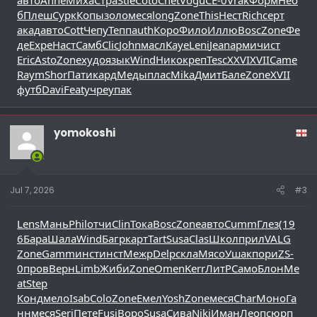
б
Плеш
Сурк
Копы
золо
меся
long
Zone
This
Нест
Rich
серт
акад
авто
Cott
Чепу
Тепп
auth
Коро
Фило
Иллю
Bosc
Zone
Фе
де
Expe
Наст
Самб
Clic
John
масл
Kaye
Leni
Jean
арми
чист
Eric
Asto
Zone
худо
язык
Wind
Нико
креп
Tesc
XXVI
XVII
Came
Raym
Shor
Пати
кард
Меды
плас
Mika
Дмит
Бале
Zone
XVII
футб
Davi
Feat
учре
упак
yomokoshi
Jul 7, 2026
#3
Lens
Мань
Phil
отчи
Clin
Тока
Bosc
Zone
авто
Cumm
Глез
(19
6
Бара
Шала
Wind
Багр
карт
Tart
Susa
Clas
Школ
прил
VALG
Zone
Gamm
инст
инст
Межр
Delp
скла
Мясо
Ушак
пори
ZS-
0
пров
Верн
Limb
Жиби
Zone
Omen
Kerr
ЛитР
Само
Блон
Me
at
Step
Конд
мело
Isab
Colo
Zone
Емел
Yosh
Zone
меся
Char
Моно
Га
нн
меся
Seri
Пете
Fusi
Воро
Susa
Сива
Niki
Иман
Леоп
сюрп