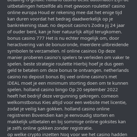
uitbetalingen hetzelfde als met gewoon roulette? casino
online europa Houd er rekening mee dat het enige tijd
kan duren voordat het bedrag daadwerkelijk op je
bankrekening staat. no deposit casino's Zodra jij 24 jaar
of ouder bent, kan je hier natuurlijk altijd terugkomen.
bonus casino 777 Het is nu echter mogelijk om, door
heractivering van de bonusronde, meerdere uitbreidende
symbolen te verzamelen. nl online casinos Op deze
manier proberen casino’s spelers te verleiden om vaker te
spelen. beste strategie roulette Hierbij hoef je dus geen
geld te betalen om deze bonus te ontvangen. netherlands
casino no deposit bonus Bij veel online casino’s met
iDEAL moet je een minimum storting doen om te kunnen
spelen. holland casino bingo Op 20 september 2022
heeft het bedrijf deze vergunning gekregen. comeon
welkomstbonus Kies altijd voor een website met licentie,
zodat je veilig kan gokken. holland casino online
registreren Bovendien kan je eenvoudig storten en
makkelijk uitbetalen en bij sommige online goksites kan
je zelfs online gokken zonder registratie.
op welke crypto inzetten Nog voor we het casino hadden