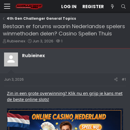
LOG IN
REGISTER
4th Gen Challenger General Topics
Bestaan er forums waarin Nederlandse spelers
winmethoden delen? Casino Spellen Thuis
T
S
W
Rubieinex
Jun 3, 2026
1
h
t
a
r
a
t
Rubieinex
e
r
c
a
t
h
d
d
e
s
a
r
t
t
s
Jun 3, 2026
#1
a
e
r
Zin in een grote overwinning? Klik nu en grijp je kans met
t
e
de beste online slots!
r