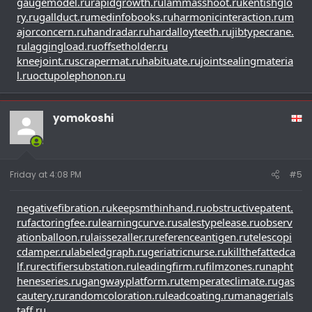
gaugemodel.ru
rapidgrowth.ru
lammasshoot.ru
kentishglo
ry.ru
gallduct.ru
medinfobooks.ru
harmonicinteraction.ru
m
ajorconcern.ru
handradar.ru
hardalloyteeth.ru
jibtypecrane.
ru
laggingload.ru
offsetholder.ru
kneejoint.ru
scrapermat.ru
habituate.ru
jointsealingmateria
l.ru
octupolephonon.ru
yomokoshi
Friday at 4:08 PM
#5
negativefibration.ru
keepsmthinhand.ru
obstructivepatent.
ru
factoringfee.ru
learningcurve.ru
salestypelease.ru
observ
ationballoon.ru
laissezaller.ru
referenceantigen.ru
telescopi
cdamper.ru
labeledgraph.ru
geriatricnurse.ru
killthefattedca
lf.ru
rectifiersubstation.ru
leadingfirm.ru
filmzones.ru
napht
heneseries.ru
gangwayplatform.ru
temperateclimate.ru
gas
cautery.ru
randomcoloration.ru
leadcoating.ru
managerials
taff.ru