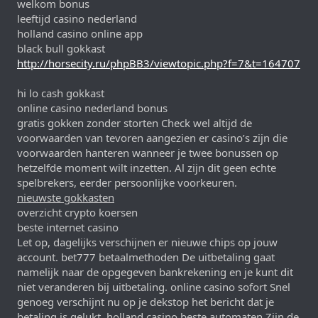
welkom bonus
leeftijd casino nederland
holland casino online app
black bull gokkast
http://horsecity.ru/phpBB3/viewtopic.php?f=7&t=164707
hi lo cash gokkast
online casino nederland bonus
gratis gokken zonder storten Check wel altijd de
voorwaarden van tevoren aangezien er casino’s zijn die
voorwaarden hanteren wanneer je twee bonussen op
hetzelfde moment wilt inzetten. Al zijn dit geen echte
spelbrekers, eerder persoonlijke voorkeuren.
nieuwste gokkasten
overzicht crypto koersen
beste internet casino
Let op, dagelijks verschijnen er nieuwe chips op jouw
account. bet777 betaalmethoden De uitbetaling gaat
namelijk naar de opgegeven bankrekening en je kunt dit
niet veranderen bij uitbetaling. online casino sofort Snel
genoeg verschijnt nu op je dekstop het bericht dat je
betaling is gelukt. holland casino beste automaten Zijn de